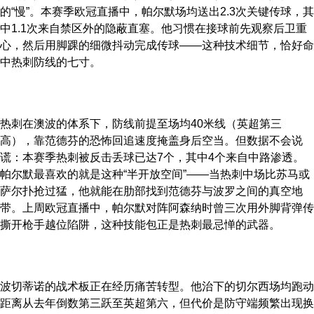
的“慢”。本赛季欧冠直播中，帕尔默场均送出2.3次关键传球，其
中1.1次来自禁区外的隐蔽直塞。他习惯在接球前先观察后卫重
心，然后用脚踝的细微抖动完成传球——这种技术细节，恰好命
中热刺防线的七寸。
热刺在澳波的体系下，防线前提至场均40米线（英超第三
高），靠范德芬的恐怖回追速度掩盖身后空当。但数据不会说
谎：本赛季热刺被反击丢球已达7个，其中4个来自中路渗透。
帕尔默最喜欢的就是这种“半开放空间”——当热刺中场比苏马或
萨尔扑抢过猛，他就能在肋部找到范德芬与波罗之间的真空地
带。上周欧冠直播中，帕尔默对阵阿森纳时曾三次用外脚背弹传
撕开枪手越位陷阱，这种技能包正是热刺最忌惮的武器。
波切蒂诺的战术板正在经历痛苦转型。他治下的切尔西场均跑动
距离从去年倒数第三跃至英超第六，但代价是防守端频繁出现换