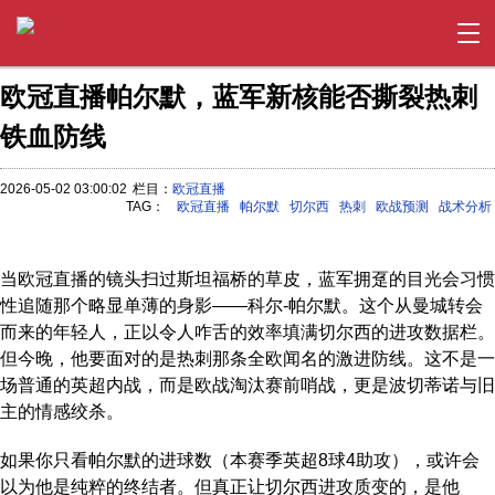
欧冠直播帕尔默，蓝军新核能否撕裂热刺
铁血防线
2026-05-02 03:00:02
栏目：
欧冠直播
TAG：
欧冠直播
帕尔默
切尔西
热刺
欧战预测
战术分析
当欧冠直播的镜头扫过斯坦福桥的草皮，蓝军拥趸的目光会习惯
性追随那个略显单薄的身影——科尔-帕尔默。这个从曼城转会
而来的年轻人，正以令人咋舌的效率填满切尔西的进攻数据栏。
但今晚，他要面对的是热刺那条全欧闻名的激进防线。这不是一
场普通的英超内战，而是欧战淘汰赛前哨战，更是波切蒂诺与旧
主的情感绞杀。
如果你只看帕尔默的进球数（本赛季英超8球4助攻），或许会
以为他是纯粹的终结者。但真正让切尔西进攻质变的，是他