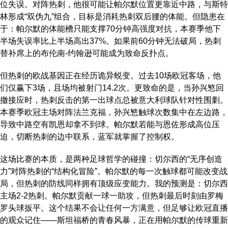
位失误。对阵热刺，他很可能让帕尔默位置更靠近中路，与斯特
林形成“双伪九”组合，目标是消耗热刺双后腰的体能。但隐患在
于：帕尔默的体能槽只能支撑70分钟高强度对抗，本赛季他下
半场失误率比上半场高出37%。如果前60分钟无法破局，热刺
替补席上的布伦南-约翰逊可能成为致命反扑点。
但热刺的欧战基因正在经历诡异蜕变。过去10场欧冠客场，他
们仅赢下3场，且场均被射门14.2次。更致命的是，当孙兴慜回
撤接应时，热刺反击的第一出球点总被意大利球队针对性围剿。
本赛季欧冠主场对阵法兰克福，孙兴慜触球次数集中在左边路，
导致中路空有凯恩却拿不到球。帕尔默若能与恩佐形成高位压
迫，切断热刺的边中联系，蓝军就掌握了控制权。
这场比赛的本质，是两种足球哲学的碰撞：切尔西的“无序创造
力”对阵热刺的“结构化冒险”。帕尔默的每一次触球都可能改变战
局，但热刺的防线同样拥有顶级应变能力。我的预测是：切尔西
主场2-2热刺。帕尔默贡献一球一助攻，但热刺最后时刻由罗梅
罗头球扳平。这个结果不会让任何一方满意，但足够让欧冠直播
的观众记住——斯坦福桥的青春风暴，正在用帕尔默的传球重新