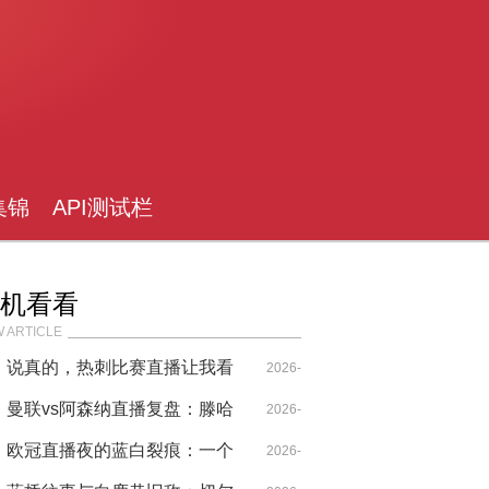
集锦
API测试栏
目
机看看
 ARTICLE
说真的，热刺比赛直播让我看
2026-
完想砸电视
曼联vs阿森纳直播复盘：滕哈
04-26
2026-
赫的“伪高位”如何被阿尔特塔
欧冠直播夜的蓝白裂痕：一个
04-14
2026-