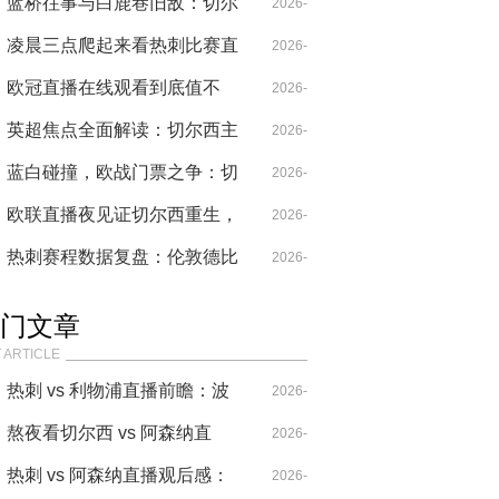
的手术刀肢解
切尔西球迷与热刺兄弟的欧战
蓝桥往事与白鹿巷旧敌：切尔
05-05
2026-
赌局
西赛程前瞻中的热刺与欧战密
凌晨三点爬起来看热刺比赛直
04-28
2026-
码
播，这夜熬得值了
欧冠直播在线观看到底值不
04-21
2026-
值？老球迷和00后吵得不可开
英超焦点全面解读：切尔西主
04-26
2026-
交
场擒刺，欧战席位争夺白热化
蓝白碰撞，欧战门票之争：切
04-29
2026-
尔西vs热刺比赛预测
欧联直播夜见证切尔西重生，
05-24
2026-
欧冠直播日托起热刺新王
热刺赛程数据复盘：伦敦德比
04-30
2026-
背后的“不公平”与战术博弈
04-29
门文章
 ARTICLE
热刺 vs 利物浦直播前瞻：波
2026-
叔的“七伤拳”，能破克洛普
熬夜看切尔西 vs 阿森纳直
04-14
2026-
的“重金属”吗？
播，这比赛要素也太多了！
热刺 vs 阿森纳直播观后感：
04-20
2026-