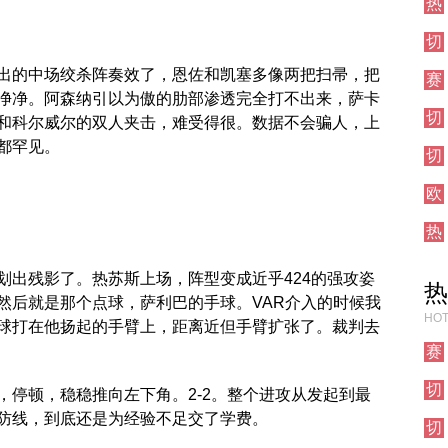
热
直
敦
刺
播
德
切
对
比
尔
阵
出的中场绞杀阵奏效了，恩佐和凯塞多像两把扫帚，把
赛
西
净净。阿森纳引以为傲的肋部渗透完全打不出来，萨卡
事
对
切
前
阵
和科尔威尔的双人夹击，难受得很。数据不会骗人，上
尔
瞻
都罕见。
切
西
尔
对
欧
西
阵
联
对
热
直
阵
刺
播
对
划出残影了。热苏斯上场，阵型变成近乎424的强攻姿
热
阵
然后就是那个点球，萨利巴的手球。VAR介入的时候我
HOT
球打在他扬起的手臂上，距离近但手臂扩张了。裁判去
赛
事
切
前
，停顿，稳稳推向左下角。2-2。整个进攻从发起到最
尔
瞻
防线，到底还是为经验不足交了学费。
切
西
尔