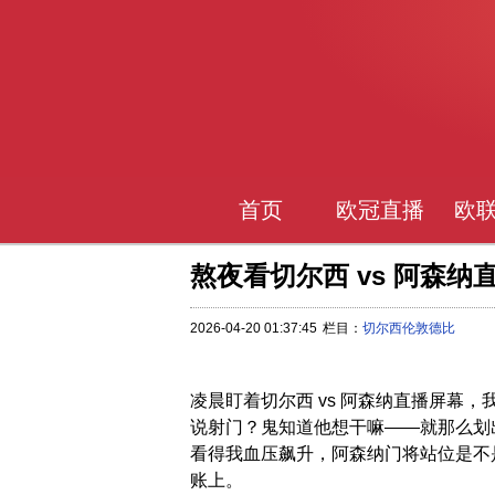
首页
欧冠直播
欧
熬夜看切尔西 vs 阿森
2026-04-20 01:37:45
栏目：
切尔西伦敦德比
凌晨盯着切尔西 vs 阿森纳直播屏幕
说射门？鬼知道他想干嘛——就那么划
看得我血压飙升，阿森纳门将站位是不
账上。