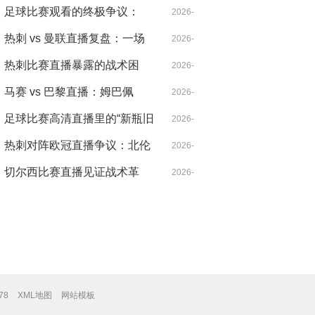
北伦敦的雨夜，心跳比雨点更
足球比赛观看的终极争议：
04-21
2026-
急
VAR，是守护公正还是扼杀激
热刺 vs 曼联直播复盘：一场
04-14
2026-
情？
被VAR切割的战术博弈，麦迪
热刺比赛直播暴露的战术困
04-18
2026-
逊导演逆转
局：控球率七成却输得没脾气
马赛 vs 巴黎直播：姆巴佩
04-21
2026-
的“散步”是战术毒药还是天才
足球比赛高清直播里的“新瓶旧
04-14
2026-
特权？
酒”：当哈兰德遇见希勒，暴力
热刺对阵欧冠直播争议：北伦
04-14
2026-
美学的数字革命
敦德比之外的欧战暗战
切尔西比赛直播见证战术革
04-30
2026-
命：从铁血防守到控球狂潮的
04-20
二十年
78
XML地图
网站模板