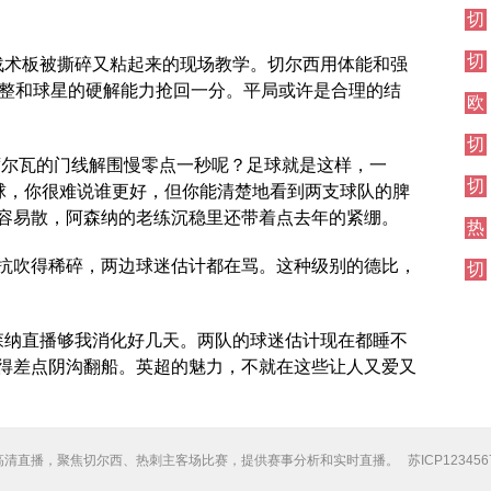
伦
切
西
敦
尔
焦
德
切
西
是战术板被撕碎又粘起来的现场教学。切尔西用体能和强
点
比
尔
其
战
调整和球星的硬解能力抢回一分。平局或许是合理的结
欧
西
他
冠
伦
对
切
直
敦
阵
席尔瓦的门线解围慢零点一秒呢？足球就是这样，一
尔
播
德
切
西
场球，你很难说谁更好，但你能清楚地看到两支球队的脾
比
尔
伦
容易散，阿森纳的老练沉稳里还带着点去年的紧绷。
热
西
敦
刺
焦
德
抗吹得稀碎，两边球迷估计都在骂。这种级别的德比，
切
对
点
比
尔
阵
战
西
其
阿森纳直播够我消化好几天。两队的球迷估计现在都睡不
他
得差点阴沟翻船。英超的魅力，不就在这些让人又爱又
对
阵
高清直播，聚焦切尔西、热刺主客场比赛，提供赛事分析和实时直播。
苏ICP123456