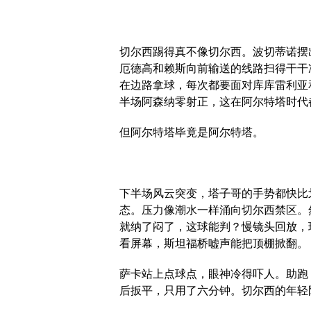
切尔西踢得真不像切尔西。波切蒂诺摆
厄德高和赖斯向前输送的线路扫得干干
在边路拿球，每次都要面对库库雷利亚
半场阿森纳零射正，这在阿尔特塔时代
但阿尔特塔毕竟是阿尔特塔。
下半场风云突变，塔子哥的手势都快比
态。压力像潮水一样涌向切尔西禁区。
就纳了闷了，这球能判？慢镜头回放，
看屏幕，斯坦福桥嘘声能把顶棚掀翻。
萨卡站上点球点，眼神冷得吓人。助跑
后扳平，只用了六分钟。切尔西的年轻