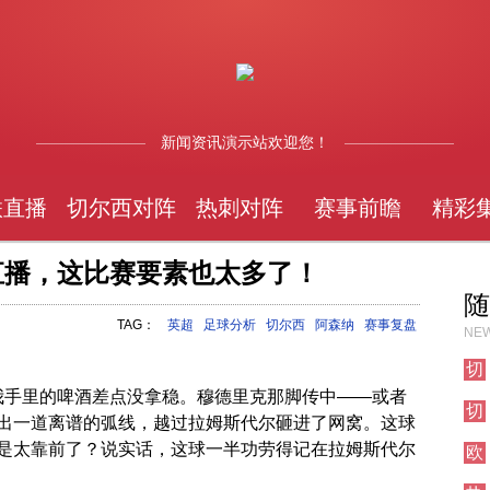
新闻资讯演示站欢迎您！
联直播
切尔西对阵
热刺对阵
赛事前瞻
精彩
纳直播，这比赛要素也太多了！
随
TAG：
英超
足球分析
切尔西
阿森纳
赛事复盘
NEW
切
尔
，我手里的啤酒差点没拿稳。穆德里克那脚传中——或者
切
西
出一道离谱的弧线，越过拉姆斯代尔砸进了网窝。这球
尔
对
是太靠前了？说实话，这球一半功劳得记在拉姆斯代尔
欧
西
阵
冠
伦