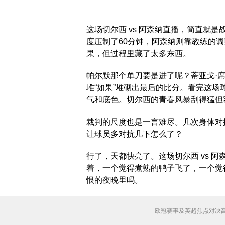
这场切尔西 vs 阿森纳直播，简直就
度压制了60分钟，阿森纳则靠教练的
果，但过程里藏了太多东西。
帕尔默那个单刀要是进了呢？蒂亚戈·
堆“如果”堆砌出最后的比分。看完这
气和底色。切尔西的青春风暴刮得猛但
裁判的尺度也是一言难尽。几次身体对
让球员多对抗几下怎么了？
行了，天都快亮了。这场切尔西 vs 
着，一个觉得煮熟的鸭子飞了，一个觉
恨的夜晚里吗。
欧冠赛事及英超焦点对决