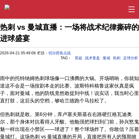
热刺 vs 曼城直播：一场将战术纪律撕碎的
进球盛宴
2026-04-21 05:49:08
栏目：
切尔西焦点战
TAG：
英超
战术复盘
曼城
热刺
足球分析
雨中的托特纳姆热刺球场像一口沸腾的大锅。开场哨响，你就知
道这不会是一场按剧本走的比赛。波斯特科格鲁这家伙真是疯
子，面对曼城，他的防线竟然敢提到中线！说实话，我当时心里
直打鼓，这后头的空档，够哈兰德跑个马拉松了。
但热刺就是敢。第6分钟，库卢塞夫斯基在右路硬扛格瓦迪奥
尔，那个身体对抗看得人牙酸。他勉强把球扫到门前，孙兴慜鬼
魅一样出现在小禁区——球进了！整个球场炸了。你敢信？压着
曼城打。这场热刺 vs 曼城直播的开局，直接把所有人的预期掀