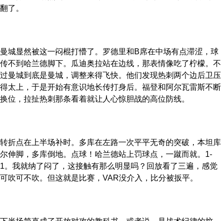
翻了。
曼城显然被这一闷棍打懵了。罗德里和B席在中场有点滞涩，球
传不到哈兰德脚下。瓜迪奥拉站在边线，那表情像吃了柠檬。不
过曼城到底是曼城，调整来得飞快。他们发现热刺两个边后卫压
得太上，于是开始有意识地长传打身后。福登和阿尔瓦雷斯不断
换位，拉扯热刺那条看着就让人心惊胆战的高位防线。
转折点在上半场补时。多库在左路一次平平无奇的突破，本坦库
尔伸脚，多库倒地。点球！哈兰德站上罚球点，一蹴而就。1-
1。我就纳了闷了，这接触有那么明显吗？回放看了三遍，感觉
可吹可不吹。但这就是比赛，VAR没介入，比分被扳平。