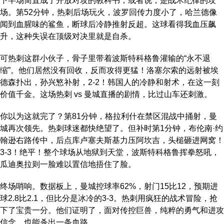
下半场简直成了开放对攻的教科书，或者说，是战术纪律的坟
场。第52分钟，热刺后场玩火，波罗回传力度小了，哈兰德像
闻到血腥味的鲨鱼，断球后冷静推射反超。这球看得我血压飙
升，这种失误在顶级对决里就是自杀。
可热刺这群小伙子，骨子里带着波斯特科格鲁灌输的“永不退
缩”。他们居然没有回收，反而攻得更猛！洛塞尔索的远射被埃
德森扑出，孙兴慜补射，2-2！韩国人的冷静和射术，在这一刻
价值千金。这场热刺 vs 曼城直播的剧情，比过山车还刺激。
你以为这就完了？第81分钟，格拉利什在禁区混战中捅射，曼
城再次领先。热刺球迷都快绝望了。但补时第1分钟，布伦南·约
翰逊右路传中，后点库卢塞夫斯基力压阿坎吉，头槌砸进网窝！
3-3！绝平！整个球场从地狱到天堂，波斯特科格鲁挥拳怒吼，
瓜迪奥拉则一脸难以置信地捂住了脸。
终场哨响。数据板上，曼城控球率62%，射门15比12，预期进
球2.8比2.1，但比分是冰冷的3-3。热刺用疯狂的战术冒险，抢
下了宝贵一分。他们证明了，面对传控巨兽，纯粹的勇气和进攻
信念，也能杀出一条血路。