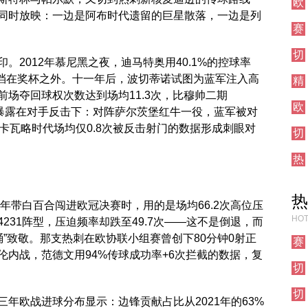
欧
前
同时放映：一边是阿布时代遗留的巨星散落，一边是列
联
瞻
赛
直
事
播
切
前
。2012年慕尼黑之夜，迪马特奥用40.1%的控球率
尔
瞻
门挡在奖杯之外。十一年后，波切蒂诺试图为蓝军注入高
精
西
彩
场夺回球权次数达到场均11.3次，比穆帅二期
伦
欧
集
敦
防线暴露在对手反击下：对阵萨尔茨堡红牛一役，蓝军被对
联
锦
德
卡瓦略时代场均仅0.8次被反击射门的数据形成刺眼对
切
直
比
尔
播
热
西
刺
其
对
他
热
阵
对
9年带白百合闯进欧冠决赛时，用的是场均66.2次高位压
阵
HOT
231阵型，压迫频率却跌至49.7次——这不是倒退，而
桶”致敬。那支热刺在欧协联小组赛曾创下80分钟0射正
赛
内战，范德文用94%传球成功率+6次拦截的数据，复
事
切
前
尔
瞻
切
西
年欧战进球分布显示：边锋贡献占比从2021年的63%
尔