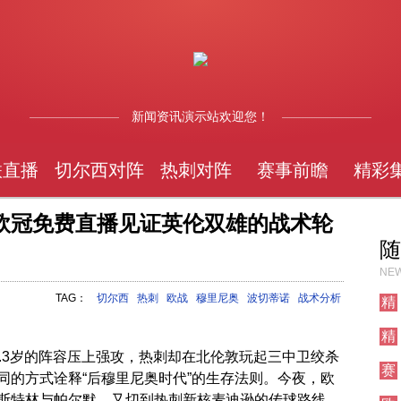
新闻资讯演示站欢迎您！
联直播
切尔西对阵
热刺对阵
赛事前瞻
精彩
欧冠免费直播见证英伦双雄的战术轮
随
NEW
TAG：
切尔西
热刺
欧战
穆里尼奥
波切蒂诺
战术分析
精
彩
精
集
彩
锦
.3岁的阵容压上强攻，热刺却在北伦敦玩起三中卫绞杀
赛
集
同的方式诠释“后穆里尼奥时代”的生存法则。今夜，欧
事
锦
斯特林与帕尔默，又切到热刺新核麦迪逊的传球路线