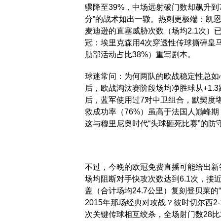
骤降至39%，中场远射破门数却飙升到
分”的战术如出一辙。热刺更极端：凯恩离
麦迪逊的直塞威胁次数（场均2.1次）已
冠：埃里克森用4次穿透性传球撕碎皇
肋部活动占比38%）重写剧本。
球迷常问：为何两队的欧战稳定性总如
后，欧战淘汰赛阶段场均净胜球从+1.
后，蓝军使用过7对中卫组合，默契度
救成功率（76%）虽高于法国人巅峰期（
这与穆里尼奥时代“头球砸死比赛”的防
不过，今晚的欧冠免费直播可能给出新答
场均阻断对手快攻次数达到6.1次，接
盖（合计场均24.7公里）复刻登贝莱
2015年那场经典对攻战？彼时切尔西2
次关键传球相互绞杀，全场射门数28比