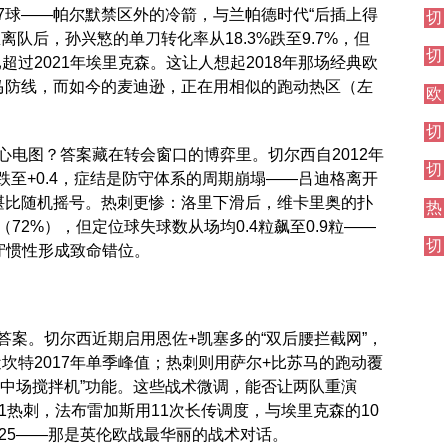
伦
7球——帕尔默禁区外的冷箭，与兰帕德时代“后插上得
切
西
敦
尔
队后，孙兴慜的单刀转化率从18.3%跌至9.7%，但
焦
德
切
西
点
比
超过2021年埃里克森。这让人想起2018年那场经典欧
尔
其
战
马防线，而如今的麦迪逊，正在用相似的跑动热区（左
欧
西
他
冠
伦
对
切
直
敦
阵
尔
播
心电图？答案藏在转会窗口的博弈里。切尔西自2012年
德
切
西
比
3跌至+0.4，症结是防守体系的周期崩塌——吕迪格离开
尔
伦
堪比随机摇号。热刺更惨：洛里下滑后，维卡里奥的扑
热
西
敦
72%），但定位球失球数从场均0.4粒飙至0.9粒——
刺
焦
德
切
对
点
守惯性形成致命错位。
比
尔
阵
战
西
其
他
案。切尔西近期启用恩佐+凯塞多的“双后腰拦截网”，
对
近坎特2017年单季峰值；热刺则用萨尔+比苏马的跑动覆
阵
的“中场搅拌机”功能。这些战术微调，能否让两队重演
-1热刺，法布雷加斯用11次长传调度，与埃里克森的10
25——那是英伦欧战最华丽的战术对话。