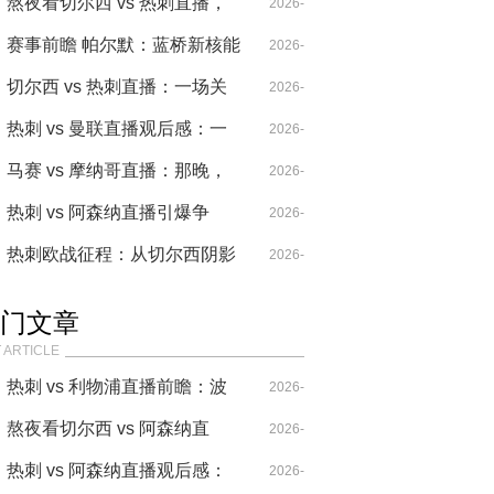
的关键变量
战关键战热刺的破碎防线与蓝
熬夜看切尔西 vs 热刺直播，
04-29
2026-
军进攻谜题
这比赛真把我看麻了
赛事前瞻 帕尔默：蓝桥新核能
04-18
2026-
否撕破热刺防线
切尔西 vs 热刺直播：一场关
05-21
2026-
乎尊严与复仇的伦敦德比
热刺 vs 曼联直播观后感：一
04-21
2026-
场被VAR抢戏的经典对攻战
马赛 vs 摩纳哥直播：那晚，
04-14
2026-
我的啤酒和南野拓实的左脚一
热刺 vs 阿森纳直播引爆争
04-14
2026-
样冰凉
议，阿尔特塔40分钟换人直接
热刺欧战征程：从切尔西阴影
04-26
2026-
封神
到自我救赎的历史对比
05-21
门文章
 ARTICLE
热刺 vs 利物浦直播前瞻：波
2026-
叔的“七伤拳”，能破克洛普
熬夜看切尔西 vs 阿森纳直
04-14
2026-
的“重金属”吗？
播，这比赛要素也太多了！
热刺 vs 阿森纳直播观后感：
04-20
2026-