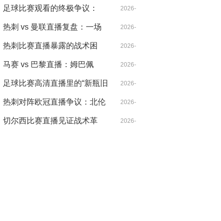
北伦敦的雨夜，心跳比雨点更
足球比赛观看的终极争议：
04-21
2026-
急
VAR，是守护公正还是扼杀激
热刺 vs 曼联直播复盘：一场
04-14
2026-
情？
被VAR切割的战术博弈，麦迪
热刺比赛直播暴露的战术困
04-18
2026-
逊导演逆转
局：控球率七成却输得没脾气
马赛 vs 巴黎直播：姆巴佩
04-21
2026-
的“散步”是战术毒药还是天才
足球比赛高清直播里的“新瓶旧
04-14
2026-
特权？
酒”：当哈兰德遇见希勒，暴力
热刺对阵欧冠直播争议：北伦
04-14
2026-
美学的数字革命
敦德比之外的欧战暗战
切尔西比赛直播见证战术革
04-30
2026-
命：从铁血防守到控球狂潮的
04-20
二十年