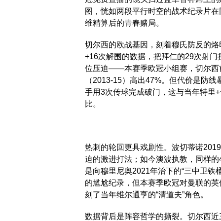
图，恍如两段平行时空的战术纪录片在
维精算后的青春赌局。
切尔西的欧战基因，刻着穆氏防反的烙印
+16次解围的数据，把拜仁的29次射
位压迫——本赛季欧冠小组赛，切尔西前
（2013-15）高出47%。但代价是
手用3次传球完成破门，这与当年特里+
比。
热刺的轮回更具戏剧性。波切蒂诺201
迫的激进打法；如今澳波执教，同样的4
是向穆里尼奥2021年治下的“三中卫铁
的尴尬纪录，但本赛季欧冠对曼联的英伦
刻了当年维尔通亨的“清道夫”角色。
数据背后是阵容哲学的撕裂。切尔西近三