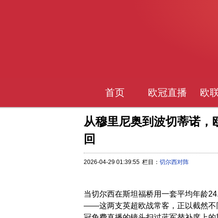
首页
欧冠直播
欧
从穆里尼奥到波切蒂诺，
回
2026-04-29 01:39:55
栏目：
切尔西对阵
当切尔西在斯坦福桥用一套平均年龄24
——这两支英超欧战常客，正以截然不
冠免费直播的镜头扫过蓝军替补席上的