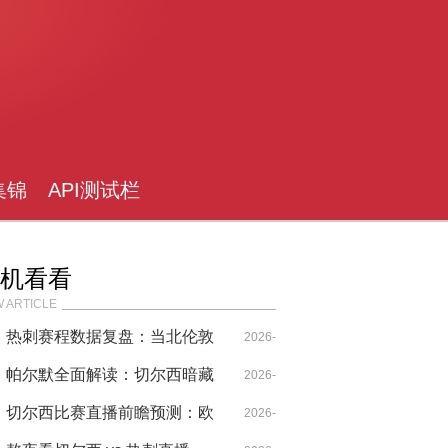
集锦
API测试栏
目
机看看
 ARTICLE
热刺赛程数据复盘：当北伦敦
2026-
德比点燃欧战烽火
帕尔默全面解读：切尔西暗藏
04-29
2026-
热刺防线七寸，欧战席位争夺
切尔西比赛直播前瞻预测：欧
04-29
2026-