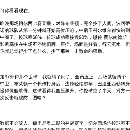
可你看看现在。
昨晚那场切尔西比赛直播，对阵布莱顿，完全换了人间。波切蒂
诺的球队从第一分钟就开始高位压迫，中后卫科尔维尔都快站到
中圈了。控球率68%，传球成功率接近90%，恩佐·费尔南德斯
和凯塞多在中场不停地倒脚、穿插。场面是好看，行云流水，但
你就总觉得少了点什么。少了那种一击致命的狠劲。
第37分钟那个丢球，我就纳了闷了。全员压上，后场就留两个
中卫，布莱顿一个长传打身后，边锋轻松超车，巴迪亚西勒转身
慢得像艘航母。这球看得我血压飙升。你控球控了半天，对方一
次反击就破防，图啥？
数据不会骗人。穆里尼奥二期的夺冠赛季，切尔西场均控球率不