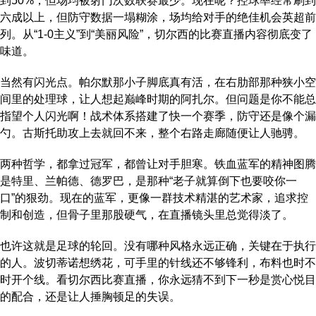
到50%，但场均被射门次数联赛最少。现在呢？控球率经常刷到
六成以上，但防守数据一塌糊涂，场均给对手的绝佳机会英超前
列。从“1-0主义”到“美丽风险”，切尔西的比赛直播内容彻底变了
味道。
当然有闪光点。帕尔默那小子脚底真有活，在右肋部那种狭小空
间里的处理球，让人想起巅峰时期的阿扎尔。但问题是你不能总
指望个人闪光啊！战术体系搭建了快一个赛季，防守还是像个漏
勺。古斯托助攻上去就回不来，整个右路走廊随便让人驰骋。
两种哲学，都拿过冠军，都曾让对手胆寒。铁血蓝军的精神图腾
是特里、兰帕德、德罗巴，是那种“老子就算倒下也要咬你一
口”的狠劲。现在的蓝军，更像一群技术精湛的艺术家，追求控
制和创造，但骨子里那股硬气，在直播镜头里总觉得淡了。
也许这就是足球的轮回。没有哪种风格永远正确，关键在于执行
的人。波切蒂诺想绣花，可手里的针线还不够锋利，布料也时不
时开个线。看切尔西比赛直播，你永远猜不到下一秒是赏心悦目
的配合，还是让人捶胸顿足的失误。