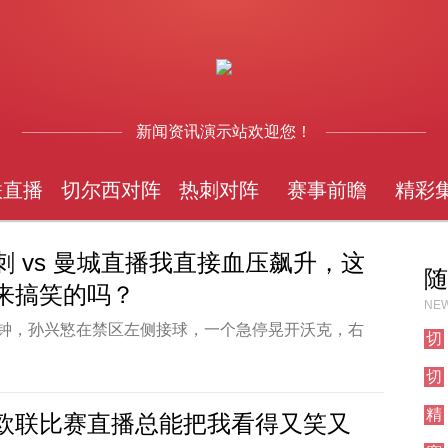
新闻资讯演示站欢迎您！
联直播
切尔西对阵
热刺对阵
赛事前瞻
精彩
刺 vs 曼城直播我直接血压飙升，这
随
来搞笑的吗？
NEW
7分钟，孙兴慜在禁区左侧接球，一个急停晃开沃克，右
切
，皮球划出一道弧线飞入网窝。热刺球迷疯了，整个
尔
切
西
浪能把屋顶掀翻。我也从沙发上弹起来，啤酒洒了一
尔
其
看得我热血沸腾啊！</p><p><img
精
西
欧联比赛直播总能把我看得又笑又
他
//shengtaiyangrou.com/static/upload/image/20260426/177
[详
彩
对
对