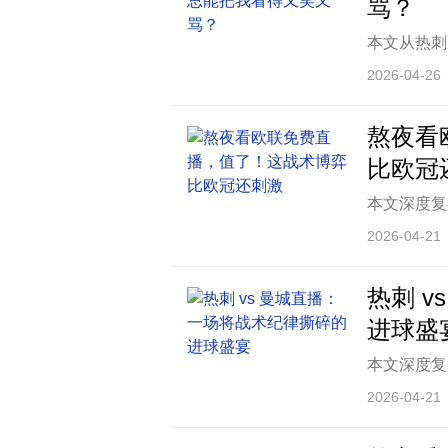
骂？
情]
本文从热刺
你回顾欧联
2026-04-26
支、裁判的
字左右，不
熬夜看
比欧冠
本文深度复
役。文章从
2026-04-21
的战术博弈
粹的足球激
热刺 
量。
[详情]
进球盛
本文深度复
位防线到曼
2026-04-21
弈。文章包
进球细节，