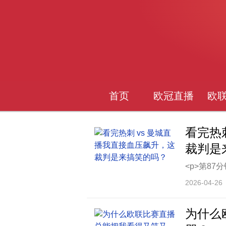
首页
欧冠直播
欧
看完热
裁判是
<p>第8
脚兜射远角
2026-04-26
白鹿巷的声
裤子——这球
为什么
src="http: