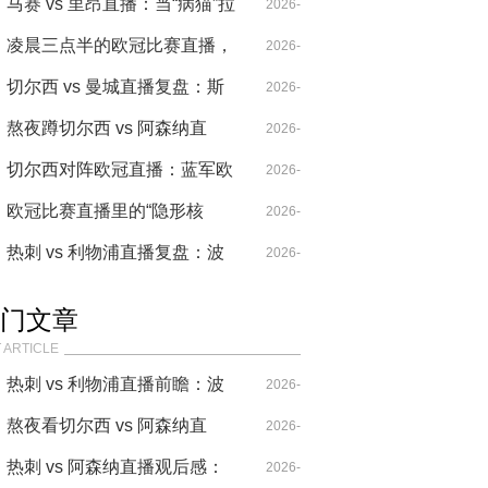
热刺欧战希望的球星博弈
马赛 vs 里昂直播：当“病猫”拉
04-29
2026-
卡泽特遇上“独狼”奥巴梅扬，
凌晨三点半的欧冠比赛直播，
04-14
2026-
谁才是真正的法甲老炮？
凭什么让我们又爱又恨？
切尔西 vs 曼城直播复盘：斯
04-14
2026-
特林反戈一击，蓝月亮的齿轮
熬夜蹲切尔西 vs 阿森纳直
04-21
2026-
卡壳了
播？这场伦敦德比把我看吐了
切尔西对阵欧冠直播：蓝军欧
04-21
2026-
战新阵的攻守平衡与数据解码
欧冠比赛直播里的“隐形核
04-30
2026-
武”：当姆巴佩学会传球，巴黎
热刺 vs 利物浦直播复盘：波
04-14
2026-
才真正恐怖
斯特科格鲁的“自杀式”高位，
04-14
门文章
被克洛普用最利物浦的方式肢
 ARTICLE
解
热刺 vs 利物浦直播前瞻：波
2026-
叔的“七伤拳”，能破克洛普
熬夜看切尔西 vs 阿森纳直
04-14
2026-
的“重金属”吗？
播，这比赛要素也太多了！
热刺 vs 阿森纳直播观后感：
04-20
2026-