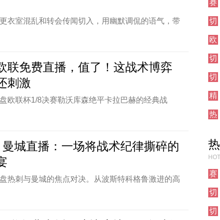
赛
集
阵
阵
事
锦
更衣室混乱和转会传闻切入，用幽默调侃的语气，带
切
前
尔
瞻
比赛直播中那些让人笑骂的瞬间。孙兴慜的独木难
欧
西
迷之判罚，以及转会市场的荒诞，都在这里了。500
冠
其
切
废话，直接开喷。
[详情]
直
他
欧联免费直播，值了！这战术博弈
尔
播
对
切
西
阵
还刺激
尔
伦
精
西
敦
盘欧联杯1/8决赛勒沃库森绝平卡拉巴赫的经典战
彩
对
德
阿隆索的战术调整、关键球员数据切入，分析欧联杯
热
集
阵
比
刺
锦
强度，并探讨免费直播如何让更多球迷体验到这种纯
对
情。这不是一场普通的比赛，而是战术意志的终极较
热
vs 曼城直播：一场将战术纪律撕碎的
阵
HOT
宴
赛
盘热刺与曼城的焦点对决。从波斯特科格鲁激进的高
事
城如何利用空间，详细解析了3-3平局背后的战术博
切
前
尔
瞻
含关键球员数据、争议判罚瞬间以及决定比赛走势的
切
西
为错过热刺 vs 曼城直播的球迷提供身临其境的解