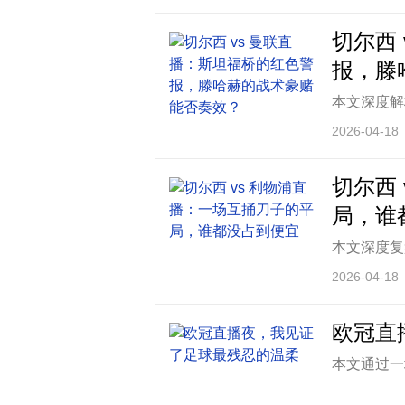
过阵型移动
平欧联比赛
切尔西
报，滕
本文深度解
到滕哈赫的
2026-04-18
据，为您呈
vs 曼联
切尔西
局，谁
本文深度复
进，到迪亚
2026-04-18
回顾这场2
战术博弈，
欧冠直
憾。
[详情]
本文通过一
战术博弈与