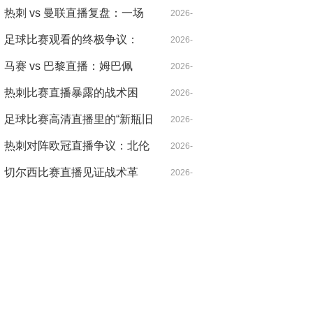
北伦敦的雨夜，心跳比雨点更
热刺 vs 曼联直播复盘：一场
04-21
2026-
急
被VAR切割的战术博弈，麦迪
足球比赛观看的终极争议：
04-18
2026-
逊导演逆转
VAR，是守护公正还是扼杀激
马赛 vs 巴黎直播：姆巴佩
04-14
2026-
情？
的“散步”是战术毒药还是天才
热刺比赛直播暴露的战术困
04-14
2026-
特权？
局：控球率七成却输得没脾气
足球比赛高清直播里的“新瓶旧
04-21
2026-
酒”：当哈兰德遇见希勒，暴力
热刺对阵欧冠直播争议：北伦
04-14
2026-
美学的数字革命
敦德比之外的欧战暗战
切尔西比赛直播见证战术革
04-30
2026-
命：从铁血防守到控球狂潮的
04-20
二十年