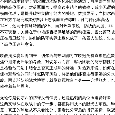
不同的战术哲学：切尔西追求结构化的边路渗透，热刺崇尚冒险
性的高位压迫。对蓝军而言，提高边中结合的效率，减少无谓的
横向传球，是提升破密集防守能力的关键。数据显示，当切尔西
在对方半场完成3次或以上连续垂直传球时，射门转化率高达
14%，远高于停球转圈的8%。而对热刺来说，防线的高度并非
不可调整，关键在于中场能否提供足够的跑动覆盖。当比苏马被
压在后卫线时，热刺的防守实际上退化成了一条四人防线，失去
了高位压迫的意义。
欧战淘汰赛即将到来，切尔西与热刺都将在欧冠免费直播热点聚
焦中迎来更严峻的考验。对切尔西而言，客场比赛的防守韧性将
是检验他们边中结合是否真正成熟的标准；对热刺来说，如何在
保持观赏性的同时降低防守风险，将是他们能否走得更远的分水
岭。两支球队的战术博弈，就像欧冠舞台本身——充满张力，也
催生着新的思考。
无论你是切尔西的防守反击信徒，还是热刺的高位压迫爱好者，
这两支球队在欧战中的每一步，都值得用技术的眼光去审视。毕
竟，真正的球迷从不只看比分，更看比分背后的博弈逻辑。欧冠