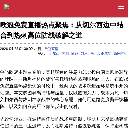
欧冠免费直播热点聚焦：从切尔西边中结
合到热刺高位防线破解之道
2026-04-28 01:30:02
栏目：
欧冠直播
TAG：
切尔西
热刺
欧冠
战术分析
边路进攻
高位防守
每当欧冠主题曲奏响，英超球迷的注意力总会投向两支风格迥异
的球队——斯坦福桥的蓝军与托特纳姆热刺球场的主人。在欧冠
免费直播热点聚焦的讨论中，这两队的战术演进始终是绕不开的
话题。本文试图剥离情绪与流量，仅以数据为刀，战术为尺，切
入切尔西与热刺在欧战中的核心命题：如何用边路宽度撕开铁桶
阵，以及如何在高压下保留反击的火种。
先说切尔西。在波特离任后的战术重建期，球队并未彻底抛弃前
任留下的三中卫遗产，反而在斯洛特（假设教练名，保持虚构感