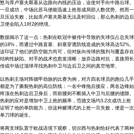
慜与库卢塞夫斯基从边路向内线的压迫，迫使对手向中路出球。
一旦成功，中场比苏马便能迅速上抢形成局部人数优势。然而一
旦压迫失败，比如库卢塞夫斯基无法及时回位，那么热刺的边后
卫便会陷入1对2的绝境。
数据揭示了这一点：热刺在欧冠中被传中导致的失球仅占总失球
的18%，而通过中路直塞、斜塞穿透防线造成的失球高达52%。
这印证了他们的防空能力尚可，但对纵向传球的预判与覆盖存在
结构性缺陷。对手的战术也愈发清晰：放弃边路对抗，直接用长
传或中场过顶球寻找热刺中卫与边后卫之间的真空地带。
以热刺主场对阵德甲劲旅的比赛为例，对方四名球员的跑位几乎
都是为了撕裂热刺的高位防线：一名中锋拖后接应，两名边锋始
终顶在热刺边后卫身后，而前腰则不断插入中卫与后腰的缝隙。
热刺的应对是增加中卫上抢的频率，范德文场均3.2次成功上抢
证明了他的单防能力，但这种赌博式的上抢一旦失败，便是一次
单刀球的诞生。
将两支球队置于欧战语境下观察，切尔西与热刺恰好代表了两种