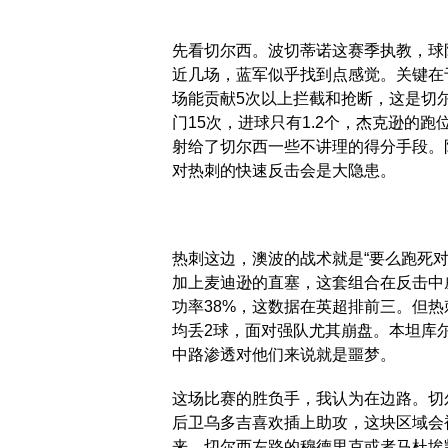
先看切尔西。波切蒂诺这赛季执教，球
近几场，蓝军似乎找到点感觉。关键在
场能贡献5次以上拦截和抢断，这是切
门15次，进球只有1.2个，杰克逊的
射给了切尔西一些不讲理的得分手段。
对热刺的快速反击会是大隐患。
热刺这边，澳波的战术就是“要么跑死
加上麦迪逊的直塞，这套组合在反击中
功率38%，这数据在英超排前三。但热
均丢2球，面对强队尤其崩盘。本坦库
中路渗透对他们来说就是噩梦。
这场比赛的胜负手，我认为在边路。切
后卫乌多吉喜欢插上助攻，这块区域会
来，切尔西左路的穆德里克或者马杜埃