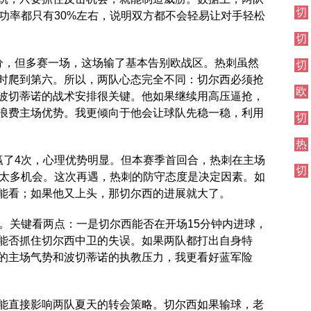
伦
切
西
敦
功率都只有30%左右，说明双方都不会轻易让对手轻松
尔
焦
德
切
西
点
比
尔
伦
战
分，但多赛一场，这场输了基本告别欧战区。热刺虽然
切
西
敦
尔
时爬到第六。所以，两队心态完全不同：切尔西必须抢
其
德
欧
西
他
比
波切蒂诺的战术安排很关键。他如果继续用高压逼抢，
冠
伦
对
浪费主场优势。我更倾向于他会让球队先稳一稳，利用
切
直
敦
阵
尔
播
德
热
西
比
刺
焦
赢了4次，心理优势明显。但本赛季首回合，热刺在主场
切
对
点
了太多机会。这次再遇，热刺的防守态度是决定因素。如
尔
阵
战
能看；如果他又上头，那切尔西的进展就大了。
西
其
胜。关键看两点：一是切尔西能否在开场15分钟内进球，
他
对
能否抓住切尔西中卫的失误。如果两队都打出自身特
阵
的主场气势和波切蒂诺的执教压力，我更看好蓝军险
能直接影响两队夏天的转会策略。切尔西如果输球，老