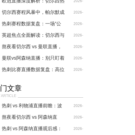
引爆战术变革
蓝色大巴到白鹿巷风暴的十年
欧冠直播深度解析：切尔西热
04-29
2026-
轮回
刺欧战争议的战术破局与数据
切尔西赛程风暴中，帕尔默成
04-28
2026-
谎言
破局之匙——热刺欧战暗藏危
热刺赛程数据复盘：一场“公
04-28
2026-
机
平”争议下的战术溃败与赛程阳
英超焦点全面解读：切尔西与
04-29
2026-
谋
热刺的欧战双面镜
熬夜看切尔西 vs 曼联直播，
04-28
2026-
这场红蓝大战的战术博弈值了
曼联vs阿森纳直播：别只盯着
04-21
2026-
哈弗茨，真正的胜负手是那
热刺比赛直播数据复盘：高位
04-14
2026-
个“隐形”的10号
防线与转化率的博弈
04-29
门文章
 ARTICLE
热刺 vs 利物浦直播前瞻：波
2026-
叔的“七伤拳”，能破克洛普
熬夜看切尔西 vs 阿森纳直
04-14
2026-
的“重金属”吗？
播，这比赛要素也太多了！
热刺 vs 阿森纳直播观后感：
04-20
2026-