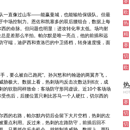
赛
试
阵
事
栏
欧
前
目
队一直像过山车——能赢曼城，也能输给保级队。但最
冠
瞻
于中场控制力。恩佐和凯塞多的双后腰组合，数据上每
热
直
尔西的命脉。但问题也明显：进攻转化率太低。场均射
刺
播
精
对
跑位总是差那么半拍。帕尔默是唯一亮点，他的前插和远
彩
阵
防守端，迪萨西和查洛巴的中卫搭档，转身速度慢，面
赛
集
事
锦
切
前
尔
瞻
欧
西
联
对
对手，要么被自己跑死”。孙兴慜和约翰逊的两翼齐飞，
直
阵
威胁极大。数据上看，热刺场均反击次数达到6次，成
热
播
刺的软肋同样致命：客场防守形同虚设。近10个客场场
HOT
尔受伤后，后腰位置只剩比苏马一个人硬扛，切尔西的
赛
事
切
前
尔西的右路，帕尔默内切后会留下大片空档，热刺的左
尔
瞻
被重点利用。反过来，热刺的左路防守，前插后回不
切
西
凯，只要抓住反击机会，就能制造威胁。数据上，两队
尔