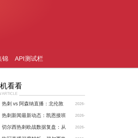
集锦
API测试栏
目
机看看
 ARTICLE
热刺 vs 阿森纳直播：北伦敦
2026-
德比的战术博弈与情绪过山车
热刺新闻最新动态：凯恩接班
04-20
2026-
人浮出水面，孙兴慜转型中场
切尔西热刺欧战数据复盘：从
I
04-29
2026-