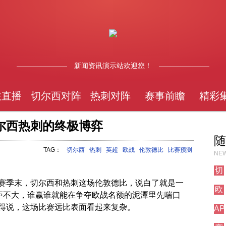
新闻资讯演示站欢迎您！
联直播
切尔西对阵
热刺对阵
赛事前瞻
精彩
尔西热刺的终极博弈
随
TAG：
切尔西
热刺
英超
欧战
伦敦德比
比赛预测
NEW
切
尔
赛季末，切尔西和热刺这场伦敦德比，说白了就是一
欧
西
差距不大，谁赢谁就能在争夺欧战名额的泥潭里先喘口
联
其
得说，这场比赛远比表面看起来复杂。
AP
直
他
测
播
对