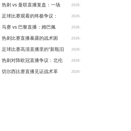
北伦敦的雨夜，心跳比雨点更
热刺 vs 曼联直播复盘：一场
04-21
2026-
急
被VAR切割的战术博弈，麦迪
足球比赛观看的终极争议：
04-18
2026-
逊导演逆转
VAR，是守护公正还是扼杀激
马赛 vs 巴黎直播：姆巴佩
04-14
2026-
情？
的“散步”是战术毒药还是天才
热刺比赛直播暴露的战术困
04-14
2026-
特权？
局：控球率七成却输得没脾气
足球比赛高清直播里的“新瓶旧
04-21
2026-
酒”：当哈兰德遇见希勒，暴力
热刺对阵欧冠直播争议：北伦
04-14
2026-
美学的数字革命
敦德比之外的欧战暗战
切尔西比赛直播见证战术革
04-30
2026-
命：从铁血防守到控球狂潮的
04-20
二十年