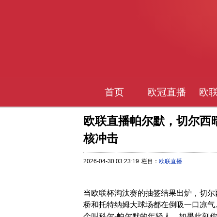
首页
欧冠直播
欧
欧联直播帕尔默，切尔西
核冲击
2026-04-30 03:23:19
栏目：
欧联直播
当欧联杯淘汰赛的抽签结果出炉，切尔
桥和托特纳姆大球场都在倒吸一口凉气
个叫科尔-帕尔默的年轻人。如果此刻