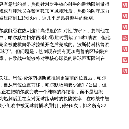
伦
更有意思的是，热刺针对对手核心射手的跑动限制做得
切
西
敦
尔
锋或前腰球员在禁区弧顶区域接球后，热刺的防守压力
焦
德
切
西
点
比
被压缩到1.1米以内，这几乎是贴身缠斗的级别。
尔
其
战
切
西
他
尔默能否在热刺这种高强度的针对性防守下，复制他在
尔
伦
对
中，帕尔默在切尔西3比2取胜时贡献了1球1助攻，但他
欧
西
敦
阵
冠
伦
完全被他横向带球拉扯开之后完成的。波斯特科格鲁赛
德
切
直
敦
比
带球了”。但问题是，热刺现在拥有更加完善的区域保护
尔
播
德
障，在欧战中能够将对手核心球员的带球距离限制在
热
西
比
刺
焦
切
对
点
尔
阵
战
关注。恩佐-费尔南德斯被推到更靠前的位置后，帕尔
西
，自从恩佐位置前移，帕尔默场均要少跑1.7公里，但
其
队正在把帕尔默变成一个纯粹的终结者，而不是组织
他
为热刺后卫在应对无球跑动时的换防效率，在欧战中被
对
阵
联小组赛中被无球前插球员打门得分6次，排名所有32