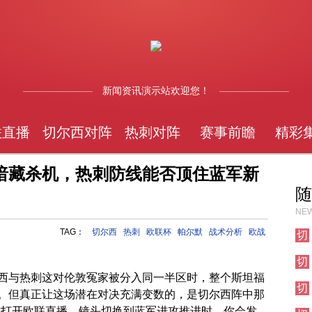
新闻资讯演示站欢迎您！
联直播
切尔西对阵
热刺对阵
赛事前瞻
精彩
暗藏杀机，热刺防线能否顶住蓝军新
随
NEW
TAG：
切尔西
热刺
欧联杯
帕尔默
战术分析
欧战
切
尔
切
西
尔
对
西与热刺这对伦敦冤家被分入同一半区时，整个斯坦福
切
西
阵
。但真正让这场潜在对决充满变数的，是切尔西阵中那
尔
对
你打开欧联直播，镜头切换到蓝军进攻推进时，你会发