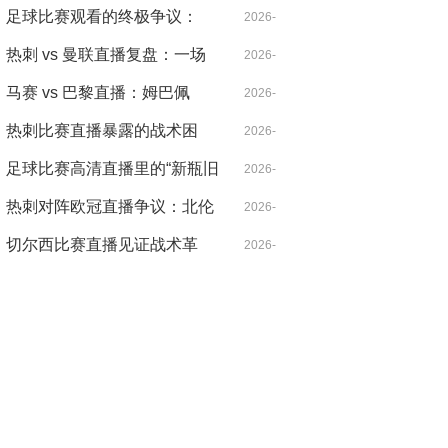
北伦敦的雨夜，心跳比雨点更
足球比赛观看的终极争议：
04-21
2026-
急
VAR，是守护公正还是扼杀激
热刺 vs 曼联直播复盘：一场
04-14
2026-
情？
被VAR切割的战术博弈，麦迪
马赛 vs 巴黎直播：姆巴佩
04-18
2026-
逊导演逆转
的“散步”是战术毒药还是天才
热刺比赛直播暴露的战术困
04-14
2026-
特权？
局：控球率七成却输得没脾气
足球比赛高清直播里的“新瓶旧
04-21
2026-
酒”：当哈兰德遇见希勒，暴力
热刺对阵欧冠直播争议：北伦
04-14
2026-
美学的数字革命
敦德比之外的欧战暗战
切尔西比赛直播见证战术革
04-30
2026-
命：从铁血防守到控球狂潮的
04-20
二十年