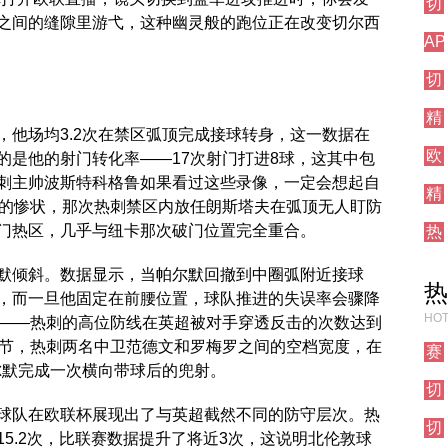
切
西
阵
之间的缝隙里游弋，这种幽灵般的跑位正在改变切尔西
尔
焦
AP
西
点
测
对
战
切
试
阵
尔
栏
精
西
目
，他场均3.2次在禁区弧顶完成接球转身，这一数据在
彩
焦
欧
集
的是他的射门转化率——17次射门打进8球，这其中包
点
联
锦
战
刺主帅波斯特科格鲁如果看过这些录像，一定会想起自
精
直
时的惨状，那次热刺禁区内放任朗斯塔夫在弧顶无人盯防
彩
播
门热区，几乎与纽卡那次破门位置完全重合。
热
集
刺
锦
对
默倾斜。数据显示，当帕尔默回撤到中圈弧附近接球
热
阵
%，而一旦他固定在前腰位置，球队推进的失误率会骤降
HOT
命——热刺的高位防线在英超被对手穿透反击的次数达到
细节，热刺两名中卫范德文和罗梅罗之间的空档宽度，在
赛
尔默完成一次横向带球后的兜射。
事
切
前
尔
瞻
球队在欧联杯展现出了与英超截然不同的防守层次。热
切
西
5.2次，比联赛数据提升了将近3次，这说明北伦敦球
尔