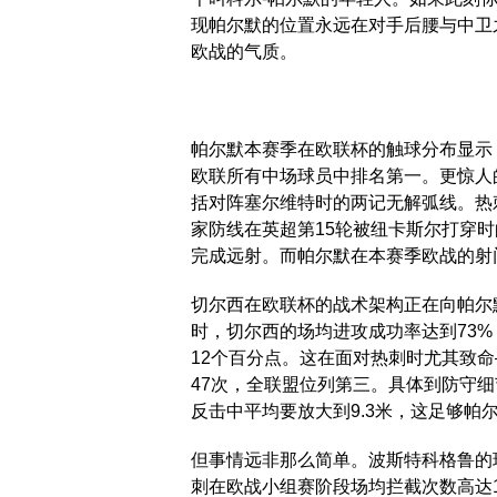
现帕尔默的位置永远在对手后腰与中卫
欧战的气质。
帕尔默本赛季在欧联杯的触球分布显示
欧联所有中场球员中排名第一。更惊人
括对阵塞尔维特时的两记无解弧线。热
家防线在英超第15轮被纽卡斯尔打穿
完成远射。而帕尔默在本赛季欧战的射
切尔西在欧联杯的战术架构正在向帕尔
时，切尔西的场均进攻成功率达到73
12个百分点。这在面对热刺时尤其致
47次，全联盟位列第三。具体到防守
反击中平均要放大到9.3米，这足够帕
但事情远非那么简单。波斯特科格鲁的
刺在欧战小组赛阶段场均拦截次数高达1