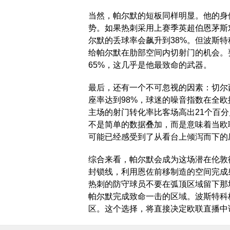
当然，帕尔默的短板同样明显。他的身
势。如果热刺采用上赛季英超伯恩茅斯
尔默的丢球率会飙升到38%。但波斯
给帕尔默在肋部空间内切射门的机会。
65%，这几乎是他最致命的武器。
最后，还有一个不可忽视的因素：切尔
座率达到98%，球迷的噪音指数在全
主场的射门转化率比客场高出21个百分
不是简单的数据叠加，而是意味着当欧
可能已经感受到了从看台上倾泻而下的
综合来看，帕尔默会成为这场潜在伦敦
封锁线，利用恩佐前移制造的空间完成
热刺的防守球员不要在弧顶区域留下那
帕尔默完成致命一击的区域。波斯特科
区。这个选择，将直接决定欧联直播中