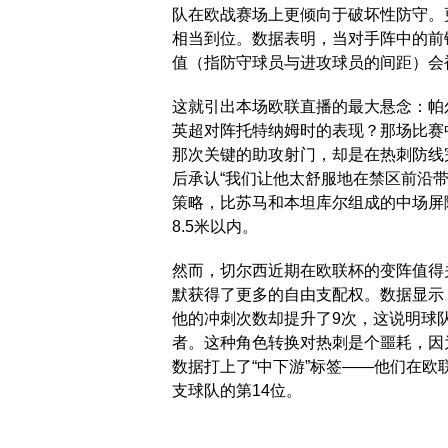
队在欧战赛场上更倾向于破坏性防守。
相当到位。数据表明，当对手阵中的前
值（指防守球员与进攻球员的间距）会
这就引出本场欧联直播的最大悬念：帕
英超对阵托特纳姆时的表现？那场比赛
那次关键的助攻射门，却是在热刺防线
后承认“我们让他太舒服地在禁区前沿
策略，比苏马和本坦库尔组成的中场屏
8.5米以内。
然而，切尔西近期在欧联杯的变阵值得
默获得了更多的自由支配权。数据显示
他的冲刺次数却提升了9次，这说明球
者。这种角色转换对热刺是个噩耗，因
数据打上了“中下游”标签——他们在欧
支球队的第14位。