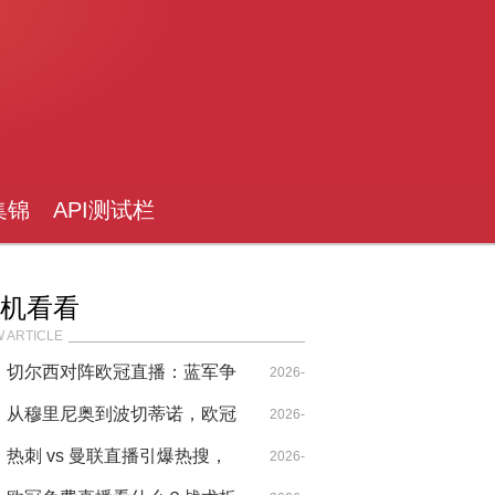
集锦
API测试栏
目
机看看
 ARTICLE
切尔西对阵欧冠直播：蓝军争
2026-
议判罚背后的欧战生存法则
从穆里尼奥到波切蒂诺，欧冠
05-22
2026-
免费直播见证英伦双雄的战术
热刺 vs 曼联直播引爆热搜，
04-29
2026-