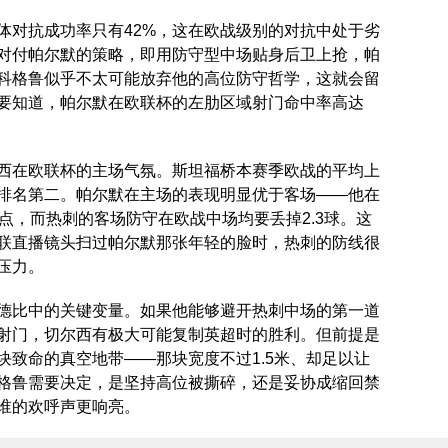
体对抗成功率只有42%，这在欧战级别的对抗中处于劣
对付帕尔默的策略，即用防守型中场贴身后卫上抢，帕
特科格鲁似乎不太可能放弃他的高位防守哲学，这就会留
要知道，帕尔默在欧联杯的左肋区域射门命中率高达
西在欧联杯的主场气氛。斯坦福桥本赛季欧战的平均上
欧排名第二。帕尔默在主场的表现明显优于客场——他在
点，而热刺的客场防守在欧战中场均要丢掉2.3球。这
联直播镜头扫过帕尔默那张年轻的脸时，热刺的防线很
压力。
德比中的关键变量。如果他能够避开热刺中场的第一道
射门，切尔西有极大可能复制英超时的胜利。但前提是
块致命的真空地带——那块宽度不过1.5米、却足以让
格鲁需要决定，是坚持高位被撕碎，还是妥协成缩回禁
谁的欢呼声更响亮。