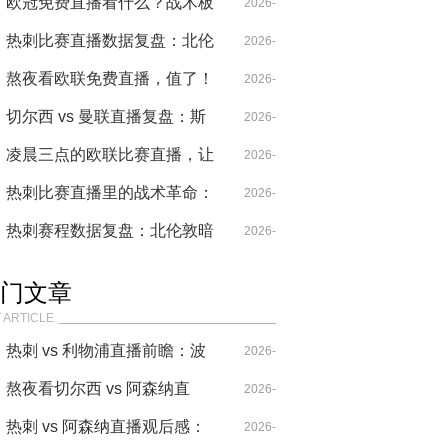
轮回
桑乔更衣室摔门差点干架
欧冠免费直播看什么？战术板
04-26
2026-
上的博弈比进球更精彩
热刺比赛直播数据复盘：北伦
I
04-18
2026-
敦德比前哨战的战术推演与胜
熬夜看欧联免费直播，值了！
04-29
2026-
负密码
这战术博弈比欧冠还刺激
切尔西 vs 曼联直播复盘：斯
04-21
2026-
坦福桥的雨夜，红蓝大战的战
凌晨三点的欧联比赛直播，让
04-18
2026-
术绞杀与争议
我重新爱上足球的纯粹
热刺比赛直播里的战术革命：
04-14
2026-
波斯特科格鲁的足球是一场豪
热刺赛程数据复盘：北伦敦暗
04-14
2026-
赌
流与欧战生死局的战术推演
04-29
门文章
 ARTICLE
热刺 vs 利物浦直播前瞻：波
2026-
叔的“七伤拳”，能破克洛普
熬夜看切尔西 vs 阿森纳直
04-14
2026-
的“重金属”吗？
播，这比赛要素也太多了！
热刺 vs 阿森纳直播观后感：
04-20
2026-