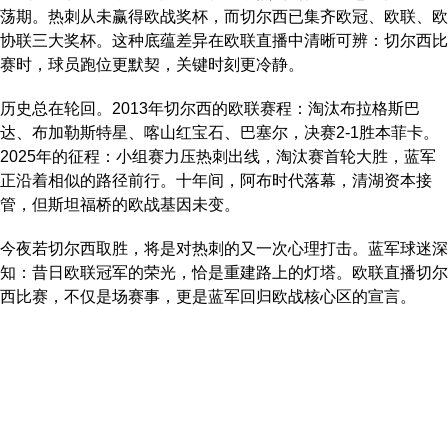
荡期。热刺从未赢得欧战奖杯，而切尔西已集齐欧冠、欧联、欧
协联三大奖杯。这种底蕴差异在欧联直播中清晰可辨：切尔西比
赛时，球员跑位更默契，关键时刻更冷静。
历史总在轮回。2013年切尔西的欧联赛程：淘汰布拉格斯巴
达、布加勒斯特星、喀山红宝石、巴塞尔，决赛2-1胜本菲卡。
2025年的征程：小组赛力压热刺出线，淘汰赛首轮大胜，蓝军
正沿着相似的路径前行。十年间，阿布时代落幕，清湖资本接
管，但斯坦福桥的欧战基因未变。
今夜若切尔西取胜，将是对热刺的又一次心理打击。蓝军球迷深
知：昔日欧联冠军的荣光，恰是重建路上的灯塔。欧联直播切尔
西比赛，不仅是场赛事，更是蓝军回归欧战核心区的宣言。