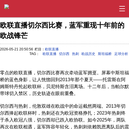
欧联直播切尔西比赛，蓝军重现十年前的
欧战锋芒
2026-05-21 20:50:56
栏目：
欧联直播
TAG：
欧联直播
切尔西
热刺
欧战历史
斯坦福桥
足球分析
零点的欧联直播，切尔西比赛再次牵动蓝军拥趸。屏幕中斯坦福
桥的蓝色身影，让人恍惚回到2013年那个夏天——托雷斯在阿
姆斯特丹抡起欧联杯，贝尼特斯含泪离场。十二年后，当帕尔默
带球切入禁区，历史轨迹在眼前重叠。
切尔西与热刺，伦敦双雄在欧战中的命运截然两端。2013年切
尔西捧起欧联杯时，热刺还在为欧冠资格挣扎；2023年热刺终
于杀入欧冠八强，切尔西却已跌入欧协联。如今2025年，两队
再次在欧联相遇，蓝军阵容年轻化，热刺则依赖凯恩离队后的震