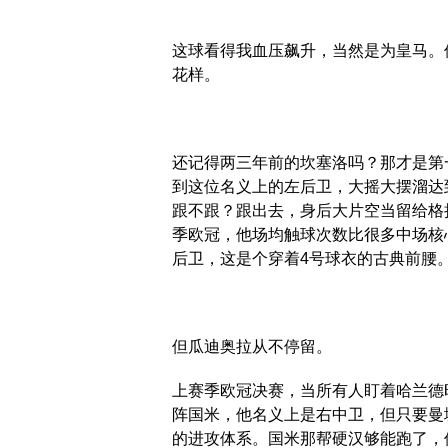
这球看得我血压飙升，当然是为皇马。
花样。
还记得两三年前的坎塞洛吗？那才是第
到这位名义上的左后卫，大摇大摆溜达
跟不跟？跟出去，身后大片空当留给格拉
季欧冠，他场均触球次数比很多中场核
后卫，这是个穿着4号球衣的古典前腰
但瓜迪奥拉从不停留。
上赛季欧冠决赛，当所有人盯着哈兰德
阵国米，他名义上是右中卫，但只要曼城
的进攻体系。国米那帮硬汉够能跑了，