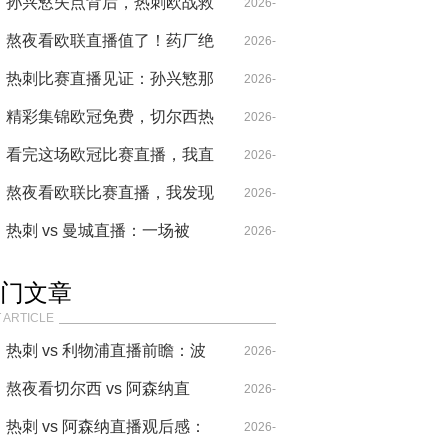
王”与“旧神”：当哈兰德的数据
孙兴慜失点背后，热刺欧战救
04-14
2026-
狂潮遇上亨利时代的优雅美学
赎还需凯恩接班人
熬夜看欧联直播值了！药厂绝
04-29
2026-
平这剧本，编剧都不敢这么写
热刺比赛直播见证：孙兴慜那
04-21
2026-
脚爆射，把北伦敦的天都踢亮
精彩集锦欧冠免费，切尔西热
04-21
2026-
了
刺的欧战轮回冤家
看完这场欧冠比赛直播，我直
05-05
2026-
接血压飙到180
熬夜看欧联比赛直播，我发现
04-26
2026-
了现代足球的战术悖论
热刺 vs 曼城直播：一场被
04-18
2026-
VAR与绝杀重新定义的战术绞
04-14
门文章
杀
 ARTICLE
热刺 vs 利物浦直播前瞻：波
2026-
叔的“七伤拳”，能破克洛普
熬夜看切尔西 vs 阿森纳直
04-14
2026-
的“重金属”吗？
播，这比赛要素也太多了！
热刺 vs 阿森纳直播观后感：
04-20
2026-