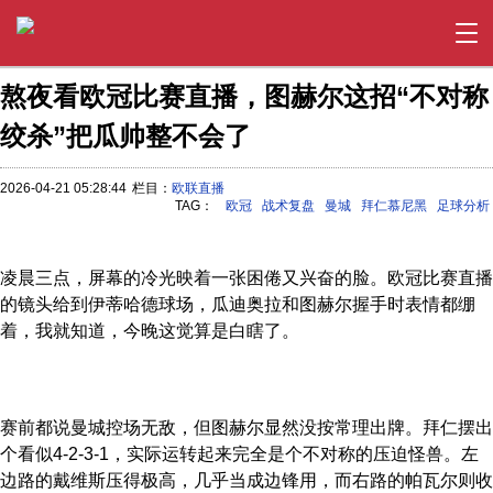
熬夜看欧冠比赛直播，图赫尔这招“不对称
绞杀”把瓜帅整不会了
2026-04-21 05:28:44
栏目：
欧联直播
TAG：
欧冠
战术复盘
曼城
拜仁慕尼黑
足球分析
凌晨三点，屏幕的冷光映着一张困倦又兴奋的脸。欧冠比赛直播
的镜头给到伊蒂哈德球场，瓜迪奥拉和图赫尔握手时表情都绷
着，我就知道，今晚这觉算是白瞎了。
赛前都说曼城控场无敌，但图赫尔显然没按常理出牌。拜仁摆出
个看似4-2-3-1，实际运转起来完全是个不对称的压迫怪兽。左
边路的戴维斯压得极高，几乎当成边锋用，而右路的帕瓦尔则收