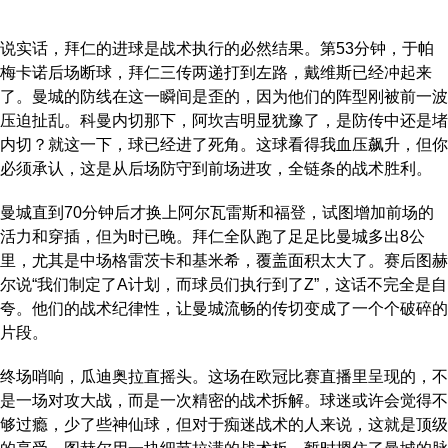
说实话，拜仁的进球是战术执行的必然结果。第53分钟，于帕
梅卡诺后场断球，拜仁三传两递打到左路，戴维斯已经冲起来
了。曼城的防线在这一瞬间是歪的，因为他们的阵型刚被前一波
压迫扯乱。科曼内切那下，阿坎吉明显犹豫了，是防传中还是堵
内切？就这一下，球已经进了死角。这球看得我血压飙升，但你
必须承认，这是从后场防守到前场进攻，全链条的战术胜利。
曼城直到70分钟后才换上阿尔瓦雷斯和福登，试图增加前场的
活力和穿插，但为时已晚。拜仁全队跑了足足比曼城多出8公
里，尤其是中场格雷茨卡和基米希，覆盖面积太大了。赛后图赫
尔说“我们制定了A计划，而球员们执行到了Z”，这话不完全是自
夸。他们的战术纪律性，让曼城流畅的传切变成了一个个破碎的
片段。
终场哨响，瓜迪奥拉直摇头。这场在欧冠比赛直播里呈现的，不
是一场对攻大战，而是一次精密的战术拆解。球迷或许会觉得不
够过瘾，少了些神仙球，但对于痴迷战术的人来说，这就是顶级