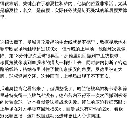
得很靠后。关键点在于穆夏拉和萨内，他俩的位置非常活，尤其
是穆夏拉，名义上是前腰，实际任务就是钉死曼城的单后腰罗德
里。
这招太毒了。曼城进攻发起的生命线就是罗德里，数据显示他本
赛季欧冠场均触球超过100次。但昨晚的上半场，他触球次数骤
降。第18分钟那次丢球很典型：罗德里刚回撤到中卫线接球，
穆夏拉就像嗅到血腥味的猎犬一样扑上去，同时萨内切断了给边
路的线路，格纳布里封住了横传京多安的角度。罗德里被迫大
脚，球权轻易交还。这种画面，上半场出现了不下五次。
瓜迪奥拉肯定看出来了，但调整慢了。哈兰德被乌帕梅卡诺和德
里赫特夹得一点脾气都没有，德布劳内不得不一次次回撤到极深
的位置拿球，这本身就意味着战术失败。拜仁的压迫数据亮眼：
上半场在对方半场夺回球权8次，而曼城只有可怜的2次。看欧
冠比赛直播，这种数据跳动比进球更让人心惊肉跳。