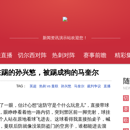
新闻资讯演示站欢迎您！
联直播
切尔西对阵
热刺对阵
赛事前瞻
精彩
命在踢的孙兴慜，被踢成狗的马奎尔
随
TAG：
英超
热刺 vs 曼联
孙兴慜
马奎尔
裁判争议
直播
NEW
切
尔
了一眼，估计心想“这防守是个什么玩意儿”，直接带球
赛
西
，眼睁睁看着他一路内切，突到禁区前一脚兜射，球挂
事
焦
个人站在原地看球飞进去。这球看得我直接拍桌子，喊
欧
前
点
冠
成这样，曼联后防就像没装防盗门的空房子，谁都能进去溜
瞻
战