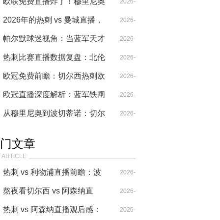
忆
分拿得我心脏病都快犯了
欧联免费直播炸了！穆里尼奥
04-20
2026-
74分钟换人神操作看哭老球迷
2026年的热刺 vs 曼城直播，
04-26
2026-
变了
帕尔默球迷视角：当蓝军天才
04-26
2026-
撞上热刺铁壁，欧战资格成了
热刺比赛直播数据复盘：北伦
04-28
2026-
最大讽刺
敦德比后，欧战席位争夺的三
欧冠免费前瞻：切尔西热刺欧
04-29
2026-
大变量
战双雄会，死亡小组暗藏玄机
欧冠直播深度解析：蓝军铁闸
I
04-30
2026-
与白百合锋刃的欧战暗战
从穆里尼奥到波切蒂诺：切尔
04-28
2026-
西vs热刺的欧战战术密码
04-29
门文章
 ARTICLE
热刺 vs 利物浦直播前瞻：波
2026-
叔的“七伤拳”，能破克洛普
熬夜看切尔西 vs 阿森纳直
04-14
2026-
的“重金属”吗？
播，这比赛要素也太多了！
热刺 vs 阿森纳直播观后感：
04-20
2026-