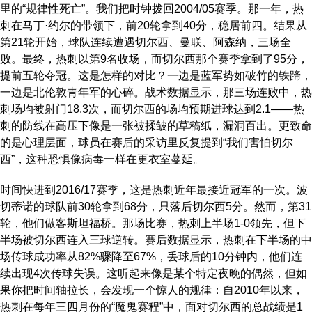
里的“规律性死亡”。我们把时钟拨回2004/05赛季。那一年，热
刺在马丁·约尔的带领下，前20轮拿到40分，稳居前四。结果从
第21轮开始，球队连续遭遇切尔西、曼联、阿森纳，三场全
败。最终，热刺以第9名收场，而切尔西那个赛季拿到了95分，
提前五轮夺冠。这是怎样的对比？一边是蓝军势如破竹的铁蹄，
一边是北伦敦青年军的心碎。战术数据显示，那三场连败中，热
刺场均被射门18.3次，而切尔西的场均预期进球达到2.1——热
刺的防线在高压下像是一张被揉皱的草稿纸，漏洞百出。更致命
的是心理层面，球员在赛后的采访里反复提到“我们害怕切尔
西”，这种恐惧像病毒一样在更衣室蔓延。
时间快进到2016/17赛季，这是热刺近年最接近冠军的一次。波
切蒂诺的球队前30轮拿到68分，只落后切尔西5分。然而，第31
轮，他们做客斯坦福桥。那场比赛，热刺上半场1-0领先，但下
半场被切尔西连入三球逆转。赛后数据显示，热刺在下半场的中
场传球成功率从82%骤降至67%，丢球后的10分钟内，他们连
续出现4次传球失误。这听起来像是某个特定夜晚的偶然，但如
果你把时间轴拉长，会发现一个惊人的规律：自2010年以来，
热刺在每年三四月份的“魔鬼赛程”中，面对切尔西的总战绩是1