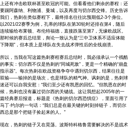
上还有冲击欧联杯甚至欧冠的可能。但看看他们剩余的赛程：还
要踢阿森纳、利物浦、曼城，以及再度与切尔西交锋。历史告诉
我们，热刺在类似赛程下，最终排名往往比预期低2-3个身位。
以2021/22赛季为例，孔蒂的球队在第30轮时还排在第4，随后
连续输给布莱顿、布伦特福德，直接跌落至第7，无缘欧战区。
那时候的赛后总结里，舆论一致认为是“三中卫体系不适应体能
下降期”，但本质上是球队在失去战术弹性后的全线崩溃。
所以，当我在写这篇热刺赛程赛后总结时，我必须承认一个残酷
的事实：切尔西不仅是热刺的“同城死敌”，更是一个精确的“崩盘
指示器”。每次热刺在欧战资格争夺中遇到切尔西，结果往往是
双输——输掉的是场次，也是球队的精气神。讽刺的是，热刺球
迷还可以自我安慰：“我们至少还有凯恩的回忆。”但凯恩在的时
候，热刺也没有赢过切尔西的关键战。这让我想起2005年的一
篇经典赛后报道，标题是《热刺的切尔西恐惧症》，里面引用了
马丁·约尔的一句话：“我们总是在最关键的时刻掉链子，而切尔
西总是那个把链子捡起来的人。”
现在，热刺的链子又在晃荡。波斯特科格鲁需要解决的不是战术