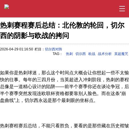
热刺赛程赛后总结：北伦敦的轮回，切尔
西的阴影与欧战的拷问
2026-04-29 01:16:50
栏目：
切尔西对阵
TAG：
热刺
切尔西
欧战
战术分析
英超魔咒
如果你是热刺球迷，那么这个时间点大概会让你想起一些不太愉
快的往事。每年的三四月份，当英超进入冲刺阶段，热刺的赛程
总像是一道精心设计的陷阱——前半个赛季你还在谈论争冠，后
半个赛季突然发现连欧联杯资格都要靠别人脸色。而在这条“崩
盘曲线”上，切尔西永远是那个最刺眼的坐标点。
热刺赛程赛后总结，不能只看胜负，要看的是那些藏在历史褶皱