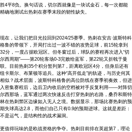
胜4平8负。换句话说，切尔西就像是一块试金石，每一次都能
精确地测试出热刺在赛季末段的韧性缺失。
现在，让我们把目光拉回到2024/25赛季。热刺在安吉·波斯特科
格鲁的带领下，开局打出过一波不错的攻势足球，前15轮拿到
32分，一度占据欧冠区。但冬窗过后，球队的赛程再次进入“切
尔西周期”——第20轮客场0-3完败给蓝军，第22轮又折戟于曼
联。目前热刺35个积分暂列第7，距离欧冠区4分，但身后还有
纽卡斯尔、布莱顿等追兵。这种“高开低走”的轨迹，与历史何其
相似？战术层面，波斯特科格鲁的高位防线在赛季初奏效，但进
入密集赛程后，边后卫内收后的空档被对手反复利用——对阵切
尔西那场，蓝军通过两次快速反击打穿热刺的右路，桑乔和斯特
林在热刺禁区边缘如入无人之境。数据显示，那场比赛热刺的预
期失球高达2.8，而他们自己只有0.9的预期进球。这就是差距：
不是运气，是结构性的战术漏洞。
更值得玩味的是欧战资格的争夺。热刺目前排在英超第7，理论