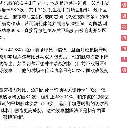
伦
尔西的3-2-4-1阵型中，他既是边路推进点，又是中场
切
西
敦
触球58.3次，其中21次发生在中前场左肋部，这个区
尔
焦
德
切
西
盲区。他接球后立刻完成向右侧（恩佐或凯塞多）的转
点
比
尔
其
战
不断横向移动，从而消耗体能并制造纵深空间。对阵热刺
欧
西
他
成功率86%，直接导致热刺左后卫乌多吉被迫离开防区
冠
伦
对
会。
切
直
敦
阵
尔
播
德
切
西
（47.3%）在中前场球员中偏低，且面对密集防守时
比
尔
伦
改用本坦库尔与比苏马双人包夹后，他的触球次数下降
热
西
敦
点的隐患。如果切尔西想冲击欧战资格（目前距欧冠区4
刺
焦
德
切
球效率——他的后场长传成功率只有52%，而欧战级别
对
点
比
尔
阵
战
西
其
量需横向对比。热刺的孙兴慜场均关键传球1.9次，但
他
虽然场均突破3.2次，但射正率仅34%。帕尔默的独特之
对
消耗的平均触球次数（3.8次）远低于凯恩时期的切尔西
阵
有限球权下创造更高威胁。这种效率型踢法正是切尔西重
“孤胆英雄”。