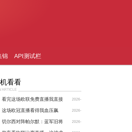
集锦
API测试栏
目
机看看
 ARTICLE
看完这场欧联免费直播我直接
2026-
破防了！曼联这脚射门比我还
这场欧冠直播看得我血压飙
04-26
2026-
菜
升，C罗的纪录居然被这样打
切尔西对阵帕尔默：蓝军旧将
04-26
2026-