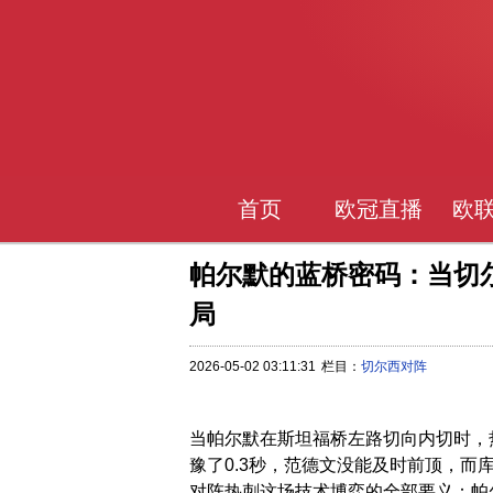
首页
欧冠直播
欧
帕尔默的蓝桥密码：当切
局
2026-05-02 03:11:31
栏目：
切尔西对阵
当帕尔默在斯坦福桥左路切向内切时，
豫了0.3秒，范德文没能及时前顶，
对阵热刺这场技术博弈的全部要义：帕