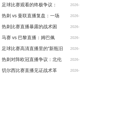
北伦敦的雨夜，心跳比雨点更
足球比赛观看的终极争议：
04-21
2026-
急
VAR，是守护公正还是扼杀激
热刺 vs 曼联直播复盘：一场
04-14
2026-
情？
被VAR切割的战术博弈，麦迪
热刺比赛直播暴露的战术困
04-18
2026-
逊导演逆转
局：控球率七成却输得没脾气
马赛 vs 巴黎直播：姆巴佩
04-21
2026-
的“散步”是战术毒药还是天才
足球比赛高清直播里的“新瓶旧
04-14
2026-
特权？
酒”：当哈兰德遇见希勒，暴力
热刺对阵欧冠直播争议：北伦
04-14
2026-
美学的数字革命
敦德比之外的欧战暗战
切尔西比赛直播见证战术革
04-30
2026-
命：从铁血防守到控球狂潮的
04-20
二十年