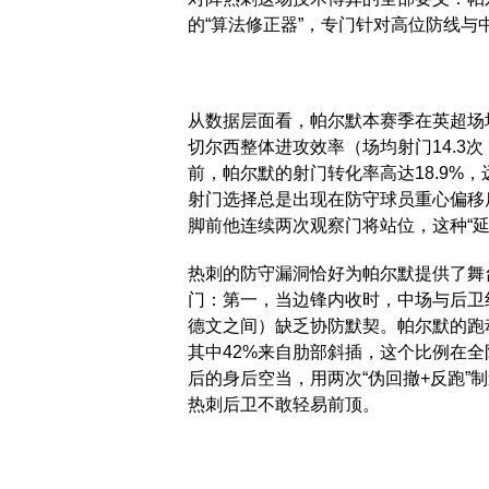
的“算法修正器”，专门针对高位防线与
从数据层面看，帕尔默本赛季在英超场均
切尔西整体进攻效率（场均射门14.3
前，帕尔默的射门转化率高达18.9%，
射门选择总是出现在防守球员重心偏移
脚前他连续两次观察门将站位，这种“延
热刺的防守漏洞恰好为帕尔默提供了舞
门：第一，当边锋内收时，中场与后卫
德文之间）缺乏协防默契。帕尔默的跑
其中42%来自肋部斜插，这个比例在
后的身后空当，用两次“伪回撤+反跑”
热刺后卫不敢轻易前顶。