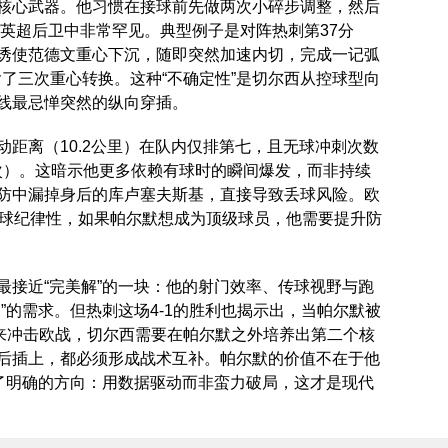
核心武器。他习惯在接球前先做两次小碎步调整，然后
奏在英超后卫中非常罕见。典型例子是对阵热刺第37分
诱使范德文重心下沉，随即突然加速内切，完成一记弧
含了三次重心转换。这种“不确定性”是切尔西从控球型向
线最忌惮突然的纵向穿插。
距离（10.2公里）在队内仅排第七，且无球冲刺次数
.1次）。这暗示他更多依赖有球时的瞬间爆发，而非持续
防中漏掉身后的库卢塞夫斯基，直接导致丢球风险。欧
无球纪律性，如果帕尔默想成为顶级球员，他需要提升防
最接近“完美解”的一块：他的射门效率、传球视野与跑
”的需求。但热刺这场4-1的胜利也揭示出，当帕尔默被
来冲击欧战，切尔西需要在帕尔默之外培养出第二个核
后插上，都必须形成战术互补。帕尔默的价值不在于他
有了明确的方向：用数据驱动而非蛮力破局，这才是现代