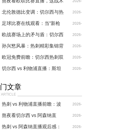
破？
的反戈一击
熬夜看欧联比赛直播，这战术
05-24
2026-
博弈比进球更过瘾
北伦敦德比变调：切尔西与热
04-14
2026-
刺欧战门票争夺中的争议引爆
足球比赛在线观看：当“新枪
04-30
2026-
战术博弈
手”遇上“老红魔”，是传承还是
欧战赛场上的矛与盾：切尔西
04-14
2026-
颠覆？
与热刺的战术历史对决
孙兴慜风暴：热刺精彩集锦背
04-28
2026-
后的亚洲王牌时刻
欧冠免费前瞻：切尔西热刺双
04-30
2026-
线出击，欧战关键战预测
切尔西 vs 利物浦直播：斯坦
05-21
2026-
福桥的战术博弈与锋线哑火
04-18
门文章
 ARTICLE
热刺 vs 利物浦直播前瞻：波
2026-
叔的“七伤拳”，能破克洛普
熬夜看切尔西 vs 阿森纳直
04-14
2026-
的“重金属”吗？
播，这比赛要素也太多了！
热刺 vs 阿森纳直播观后感：
04-20
2026-