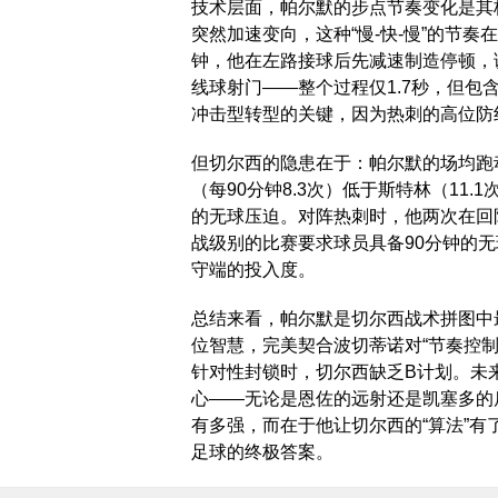
技术层面，帕尔默的步点节奏变化是其
突然加速变向，这种“慢-快-慢”的节
钟，他在左路接球后先减速制造停顿，
线球射门——整个过程仅1.7秒，但包
冲击型转型的关键，因为热刺的高位防
但切尔西的隐患在于：帕尔默的场均跑动
（每90分钟8.3次）低于斯特林（11
的无球压迫。对阵热刺时，他两次在回
战级别的比赛要求球员具备90分钟的
守端的投入度。
总结来看，帕尔默是切尔西战术拼图中
位智慧，完美契合波切蒂诺对“节奏控制
针对性封锁时，切尔西缺乏B计划。未
心——无论是恩佐的远射还是凯塞多的
有多强，而在于他让切尔西的“算法”
足球的终极答案。