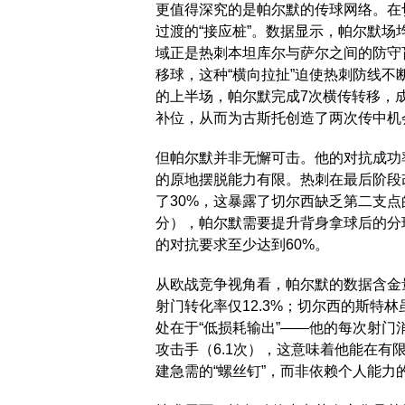
更值得深究的是帕尔默的传球网络。在切
过渡的“接应桩”。数据显示，帕尔默场均
域正是热刺本坦库尔与萨尔之间的防守
移球，这种“横向拉扯”迫使热刺防线
的上半场，帕尔默完成7次横传转移，
补位，从而为古斯托创造了两次传中机
但帕尔默并非无懈可击。他的对抗成功率
的原地摆脱能力有限。热刺在最后阶段
了30%，这暴露了切尔西缺乏第二支
分），帕尔默需要提升背身拿球后的分
的对抗要求至少达到60%。
从欧战竞争视角看，帕尔默的数据含金
射门转化率仅12.3%；切尔西的斯特林
处在于“低损耗输出”——他的每次射门
攻击手（6.1次），这意味着他能在
建急需的“螺丝钉”，而非依赖个人能力的