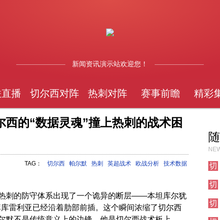
新闻资讯演示站欢迎您！
联直播
切尔西对阵
热刺对阵
赛事前瞻
精彩
尔西的“数据灵魂”撞上热刺的战术困
随
NEW
TAG：
切尔西
帕尔默
热刺
英超战术
欧战分析
技术数据
切
尔
切
西
尔
伦
热刺的防守体系出现了一个诡异的断层——本坦库尔犹
切
西
敦
而库库雷利亚已经沿着肋部前插。这个瞬间浓缩了切尔西
尔
伦
德
尔默不是传统意义上的边锋，他是切尔西战术板上