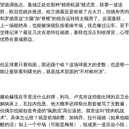
望值调低点。曼城正处在那种“精密机器”模式里，联赛一波连
胜，欧冠也稳步推进。哈兰德最近是收敛了点火力，但德布劳内
和罗德里这“大脑”加“脊椎”的组合运转得太顺滑了。反观曼联，
上一场能绝杀，也能被保级队按着揍半场，状态像过山车。至于
交锋记录？最近几次在老特拉福德，曼联也没占到啥便宜，心理
优势在曼城那边。
但足球要只看纸面，那还踢个啥？这场球最大的变数，也是唯一
能让曼联看到曙光的，就是战术层面的“不对称对决”。
滕哈赫现在手里没什么好牌，利马、卢克肖这些能出球的后卫全
躺病床上，瓦拉内也悬。他大概率还得祭出那套被骂了无数遍，
但偶尔也能创造奇迹的“疯跑流”高位逼抢。我管这叫“绞肉机战
术”。具体怎么绞？就是前场B费、加纳乔、拉什福德（如果他能
醒的话）加上一个中场（可能是梅努），组成第一道压迫小组，