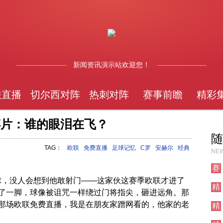
新闻资讯演示站欢迎您！
联直播
切尔西对阵
热刺对阵
赛事前瞻
精彩
碎片：谁的眼泪在飞？
随
TAG：
欧联
免费直播
足球记忆
C罗
安赫尔
经典
NEW
赛
事
拿球，没人会想到他敢射门——这家伙这赛季欧联才进了
精
前
了一脚，球像被诅咒一样绕过门将指尖，砸进远角。那
彩
瞻
那场欧联免费直播，我是在朋友家蹭网看的，他家的老
精
集
彩
锦