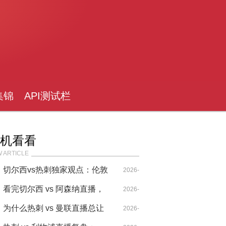
集锦
API测试栏
目
机看看
 ARTICLE
切尔西vs热刺独家观点：伦敦
2026-
德比定欧战命运，蓝军主场翻
看完切尔西 vs 阿森纳直播，
04-28
2026-
盘可期
我直接摔了啤酒杯！
为什么热刺 vs 曼联直播总让
04-26
2026-