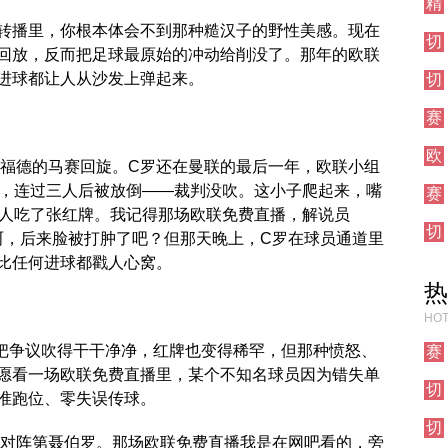
精
集
彩
锦
转播里，你根本体会不到那种糙汉子的野性美感。现在
切
集
回放，反而把足球最原始的冲动给削没了。那年的欧联
尔
锦
进球都让人从沙发上弹起来。
切
西
尔
对
赛
西
阵
事
对
欧
前
阵
拉福德的马赛回旋。C罗还在曼联的最后一年，欧联小组
冠
瞻
球，连过三人后被放倒——裁判没吹。这小子爬起来，嘴
赛
直
事
铲人吃了张红牌。我记得那场欧联免费直播，解说员
播
切
前
"呵，后来脸被打肿了吧？但那天晚上，C罗在球员通道里
尔
瞻
比任何进球都戳人心窝。
西
热
其
他
HOT
对
R把争议吹得干干净净，红牌也变得稀罕，但那种愤怒、
阵
赛
事
愿看一场欧联免费直播里，某个不知名球员因为错失单
切
前
准跑位、零失误传球。
尔
瞻
切
西
利亚对阵第聂伯罗。那场欧联免费直播我是在网吧看的，旁
尔