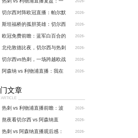
我想起十年前那场4-4？
热刺 vs 利物浦直播复盘：一
04-26
2026-
场被VAR抢戏的战术绞杀与绝
切尔西对阵欧冠直播：帕尔默
04-20
2026-
平
的加冕之夜，蓝军新核的破局
斯坦福桥的孤胆英雄：切尔西
05-02
2026-
时刻
欧冠直播前聚焦帕尔默
欧冠免费前瞻：蓝军白百合的
05-24
2026-
欧战记忆，球迷故事里的热血
北伦敦德比夜，切尔西与热刺
05-24
2026-
与遗憾
的欧战心结
切尔西vs热刺，一场跨越欧战
04-29
2026-
与宿命的蓝白对决
阿森纳 vs 利物浦直播：我在
04-29
2026-
北伦敦酒吧，见证了“伪九
04-14
门文章
号”的消亡与重生
 ARTICLE
热刺 vs 利物浦直播前瞻：波
2026-
叔的“七伤拳”，能破克洛普
熬夜看切尔西 vs 阿森纳直
04-14
2026-
的“重金属”吗？
播，这比赛要素也太多了！
热刺 vs 阿森纳直播观后感：
04-20
2026-