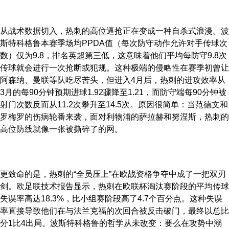
从战术数据切入，热刺的高位逼抢正在变成一种自杀式浪漫。波
斯特科格鲁本赛季场均PPDA值（每次防守动作允许对手传球次
数）仅为9.8，排名英超第三低，这意味着他们平均每防守9.8次
传球就会进行一次抢断或犯规。这种极端的侵略性在赛季初曾让
阿森纳、曼联等队吃尽苦头，但进入4月后，热刺的进攻效率从
3月的每90分钟预期进球1.92骤降至1.21，而防守端每90分钟被
射门次数反而从11.2次攀升至14.5次。原因很简单：当范德文和
罗梅罗的伤病轮番来袭，面对利物浦的萨拉赫和努涅斯，热刺的
高位防线就像一张被撕碎了的网。
更致命的是，热刺的“全员压上”在欧战资格争夺中成了一把双刃
剑。欧足联技术报告显示，热刺在欧联杯淘汰赛阶段的平均传球
失误率高达18.3%，比小组赛阶段高了4.7个百分点。这种失误
率直接导致他们在与法兰克福的次回合被反击破门，最终以总比
分1比4出局。波斯特科格鲁的哲学从未改变：要么在攻势中溺