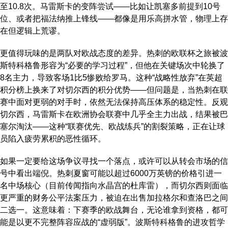
至10.8次。马雷斯卡的变阵尝试——比如让凯塞多前提到10号
位、或者把福法纳推上锋线——都像是用乐高拼水管，物理上存
在但逻辑上荒谬。
更值得玩味的是两队对欧战态度的差异。热刺的欧联杯之旅被波
斯特科格鲁形容为“必要的学习过程”，但他在关键场次中轮换了
8名主力，导致客场1比5惨败给罗马。这种“战略性放弃”在英超
积分榜上换来了对切尔西的积分优势——但问题是，当热刺在联
赛中面对更弱的对手时，依然无法保持高压体系的稳定性。反观
切尔西，马雷斯卡在欧洲协会联赛中几乎全主力出战，结果被巴
塞尔淘汰——这种“联赛优先、欧战练兵”的割裂策略，正在让球
员陷入疲劳累积的恶性循环。
如果一定要给这场争议寻找一个落点，或许可以从转会市场的信
号中看出端倪。热刺夏窗可能以超过6000万英镑的价格引进一
名中场核心（目前传闻指向水晶宫的杜库雷），而切尔西则面临
更严重的财务公平法案压力，被迫在出售加拉格尔和查洛巴之间
二选一。这意味着：下赛季的欧战舞台，无论谁拿到资格，都可
能是以更不完整阵容应战的“虚弱版”。波斯特科格鲁的进攻哲学