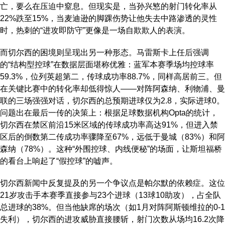
亡，要么在压迫中窒息。但现实是，当孙兴慜的射门转化率从
22%跌至15%，当麦迪逊的脚踝伤势让他失去中路渗透的灵性
时，热刺的“进攻即防守”更像是一场自欺欺人的表演。
而切尔西的困境则呈现出另一种形态。马雷斯卡上任后强调
的“结构型控球”在数据层面堪称优雅：蓝军本赛季场均控球率
59.3%，位列英超第二，传球成功率88.7%，同样高居前三。但
在关键比赛中的转化率却低得惊人——对阵阿森纳、利物浦、曼
联的三场强强对话，切尔西的总预期进球仅为2.8，实际进球0。
问题出在最后一传的决策上：根据足球数据机构Opta的统计，
切尔西在禁区前沿15米区域的传球成功率高达91%，但进入禁
区后的倒数第二传成功率骤降至67%，远低于曼城（83%）和阿
森纳（78%）。这种“外围控球、内线便秘”的场面，让斯坦福桥
的看台上响起了“假控球”的嘘声。
切尔西新闻中反复提及的另一个争议点是帕尔默的依赖症。这位
21岁攻击手本赛季直接参与23个进球（13球10助攻），占全队
总进球的38%。但当他缺席的场次（如1月对阵阿斯顿维拉的0-1
失利），切尔西的进攻威胁直接腰斩，射门次数从场均16.2次降