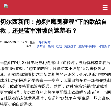
切尔西新闻：热刺“魔鬼赛程”下的欧战自
救，还是蓝军滑坡的遮羞布？
2026-04-29 01:07:30
栏目：
热刺对阵
TAG：
切尔西
热刺
欧战
英超战术
波斯特科格鲁
马雷斯卡
当热刺在4月27日主场被利物浦3比2逆转时，波斯特科格鲁赛后
那句“我们踢出了想要的内容，只是结果不理想”听起来格外刺
耳。但如果你翻看切尔西新闻相关的评论区，会发现斯坦福桥的
球迷比热刺死忠还要兴奋——毕竟，蓝军目前多赛一场领先热刺
6分，欧战资格看似近在咫尺。然而，这种“幸灾乐祸”背后藏着
更大的问号：切尔西真的比热刺更配得上欧战吗？或者说，当两
支球队都陷入战术泥潭时，所谓的“欧战争夺”更像是一场比谁犯
错更少的自虐游戏。