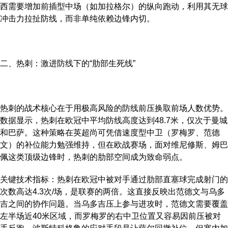
西需要增加前插型中场（如加拉格尔）的纵向跑动，利用其无球
冲击力拉扯防线，而非单纯依赖边锋内切。
二、热刺：激进防线下的“肋部生死线”
热刺的战术核心在于用极高风险的防线前压换取前场人数优势。
数据显示，热刺在欧冠中平均防线高度达到48.7米，仅次于曼城
和巴萨。这种策略在英超尚可凭借速度型中卫（罗梅罗、范德
文）的补位能力勉强维持，但在欧战赛场，面对维尼修斯、姆巴
佩这类顶级边锋时，热刺的肋部空间成为致命弱点。
关键技术指标：热刺在欧冠中被对手通过肋部直塞球完成射门的
次数高达4.3次/场，是联赛的两倍。这直接反映出范德文与乌多
吉之间的协作问题。当乌多吉压上参与进攻时，范德文需要覆盖
左半场近40米区域，而罗梅罗的右中卫位置又容易因前压被对