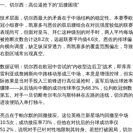
一、切尔西：高位逼抢下的“后腰困境”
技术层面，切尔西最大的矛盾在于中场结构的稳定性。本赛季欧
冠小组赛中，凯塞多与恩佐的双后腰组合在对抗强度较低的联赛
表现尚可，但面对皇马、拜仁这种级别的对手时，两人平均每场
被抢断次数合计达8.2次，远超联赛平均值4.6次。恩佐的传球偏
向横向调度，缺乏纵深穿透力，而凯塞多的覆盖范围偏左，导致
右肋区域常出现真空。
数据证明：切尔西在欧冠中尝试的“内收型边后卫”战术，即库库
雷利亚或詹姆斯向中路移动形成三中场，本意是增强控球，但实
际效果是当对手投入三前锋进行高位逼抢时，蓝军后场出球效率
骤降——从后场向中圈的成功传球率仅为68.3%，位列欧冠倒数
第五。对手一旦切断奇尔韦尔与斯特林在左路的连线，切尔西的
进攻便陷入单打独斗。
亮点在于帕尔默的回撤接应。这位英格兰新星场均回撤至中场
10.5次，成功接应率73%，但他在对抗后的分球成功率仅
51.2%，说明对手已针对性地限制其转身。若想打破困局，切尔