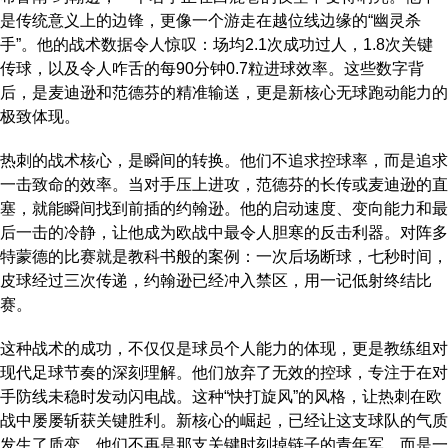
是传统意义上的边锋，更像一个游走在越位线边缘的“幽灵杀
手”。他的战术数据令人惊叹：场均2.1次成功过人，1.8次关键
传球，以及令人咋舌的每90分钟0.7粒进球效率。这些数字背
后，是麦迪逊和范德芬的精准输送，更是新核心无球跑动能力的
极致体现。
热刺的战术核心，是瞬间的转换。他们不追求控球率，而是追求
一击致命的效率。当对手压上进攻，范德芬的长传或麦迪逊的直
塞，就能瞬间找到前插的约翰逊。他的启动速度、变向能力和最
后一击的冷静，让他成为欧战中最令人胆寒的反击利器。对阵多
特蒙德的比赛就是教科书般的案例：一次后场断球，七秒时间，
皮球经过三次传递，约翰逊已经冲入禁区，用一记低射终结比
赛。
这种战术的成功，不仅仅是球员个人能力的体现，更是教练组对
现代足球节奏的深刻理解。他们放弃了无效的控球，专注于在对
手防线未稳时发动闪电战。这种“快打旋风”的风格，让热刺在欧
战中屡屡斩获关键胜利。新核心的崛起，已经让这支球队的气质
发生了质变。他们不再是那支关键时刻掉链子的青年军，而是一