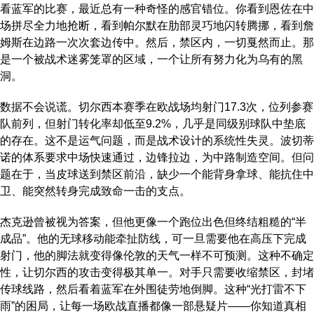
看蓝军的比赛，最近总有一种奇怪的感官错位。你看到恩佐在中
场拼尽全力地抢断，看到帕尔默在肋部灵巧地闪转腾挪，看到詹
姆斯在边路一次次套边传中。然后，禁区内，一切戛然而止。那
是一个被战术迷雾笼罩的区域，一个让所有努力化为乌有的黑
洞。
数据不会说谎。切尔西本赛季在欧战场均射门17.3次，位列参赛
队前列，但射门转化率却低至9.2%，几乎是同级别球队中垫底
的存在。这不是运气问题，而是战术设计的系统性失灵。波切蒂
诺的体系要求中场快速通过，边锋拉边，为中路制造空间。但问
题在于，当皮球送到禁区前沿，缺少一个能背身拿球、能抗住中
卫、能突然转身完成致命一击的支点。
杰克逊曾被视为答案，但他更像一个跑位出色但终结粗糙的“半
成品”。他的无球移动能牵扯防线，可一旦需要他在高压下完成
射门，他的脚法就变得像伦敦的天气一样不可预测。这种不确定
性，让切尔西的攻击变得极其单一。对手只需要收缩禁区，封堵
传球线路，然后看着蓝军在外围徒劳地倒脚。这种“光打雷不下
雨”的困局，让每一场欧战直播都像一部悬疑片——你知道真相