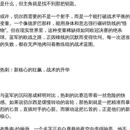
是什么，但主角就是找不到那把钥匙。
或许，切尔西需要的不是一个射手，而是一个能打破战术平衡的
变量。一个像德罗巴那样，能用身体和意志强行碾碎防线的“怪
物”。但在现实世界里，这种变量稀缺得如同欧冠决赛的绝杀
球。蓝军的欧战之路，正因锋线的沉默而变得坎坷。每一次进攻
的失败，都在无声地拷问着教练组的战术蓝图。
热刺：新核心的狂飙，战术的升华
与蓝军的沉闷形成鲜明对比，热刺的比赛总带着一丝危险的快
感。如果说切尔西是缓慢转动的齿轮，那热刺就是一把精准而暴
烈的匕首，直插对手的心脏。而驱动这把匕首的，正是他们的新
核心。
布鲁南-约翰逊，一个名字正在白鹿巷的夜空中变得响亮。他不