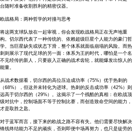
台随时准备收割胜利的精密仪器。
欧战格局：两种哲学的对撞与思考
将这两支球队放在一起审视，你会发现欧战格局正在无声地重
构。切尔西代表了一种传统的、依赖超级巨星个人能力的豪门哲
学。当巨星缺失或状态下滑，整个体系就面临崩塌的风险。而热
刺则展示了现代足球的另一面：体系为王的时代，哪怕是一个名
不见经传的新人，只要嵌入正确的战术齿轮，就能爆发出惊人的
能量。
从战术数据看，切尔西的高位压迫成功率（75%）优于热刺的
（68%），但这并未转化为进球。热刺的反击成功率（42%）则
远高于切尔西的（29%）。这揭示了一个残酷的真相：在欧战顶
级对抗中，控制场面不等于控制比赛，而创造致命空间的能力，
才是取胜之匙。
对于蓝军而言，接下来的欧战之路不容有失。他们需要尽快解决
锋线终结能力不足的顽疾，否则即便中场再努力，也只是徒劳的