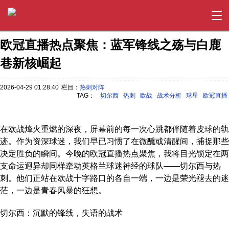
欧冠直播热点聚焦：蓝军锋线之殇与白鹿
巷新核崛起
2026-04-29 01:28:40
栏目：
热刺对阵
TAG：
切尔西
热刺
欧战
战术分析
球星
欧冠直播
在欧战烽火重燃的深夜，屏幕前的每一次心跳都伴随着皮球的轨
迹。作为资深球迷，我们早已习惯了在微醺或清醒间，捕捉那些
决定胜负的瞬间。今晚的欧冠直播热点聚焦，我将目光锁定在两
支命运迥异却同样牵动英格兰球迷神经的球队——切尔西与热
刺。他们正站在欧战十字路口的各自一端，一边是荣光褪去的迷
茫，一边是青春风暴的狂想。
切尔西：沉默的锋线，失语的战术