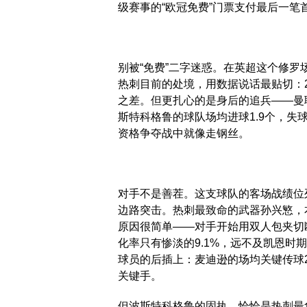
级赛事的“欧冠免费”门票支付最后一笔
别被“免费”二字迷惑。在英超这个修
热刺目前的处境，用数据说话最贴切：2
之差。但更扎心的是身后的追兵——曼
斯特科格鲁的球队场均进球1.9个，失球
资格争夺战中就像走钢丝。
对手不是善茬。这支球队的客场战绩位列
边路突击。热刺最致命的武器孙兴慜，本
原因很简单——对手开始用双人包夹切
化率只有惨淡的9.1%，远不及凯恩
球员的后插上：麦迪逊的场均关键传球
关键手。
但波斯特科格鲁的固执，恰恰是热刺最