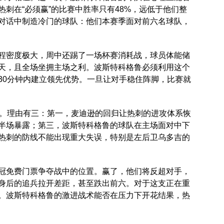
刺在“必须赢”的比赛中胜率只有48%，远低于他们整
对话中制造冷门的球队：他们本赛季面对前六名球队，
程密度极大，周中还踢了一场杯赛消耗战，球员体能储
天，且全场坐拥主场之利。波斯特科格鲁必须利用这个
30分钟内建立领先优势。一旦让对手稳住阵脚，比赛就
胜。理由有三：第一，麦迪逊的回归让热刺的进攻体系恢
半场暴露；第三，波斯特科格鲁的球队在主场面对中下
，热刺的防线不能出现重大失误，特别是左后卫乌多吉的
冠免费门票争夺战中的位置。赢了，他们将反超对手，
身后的追兵拉开差距，甚至跌出前六。对于这支正在重
。波斯特科格鲁的激进战术能否在压力下开花结果，热