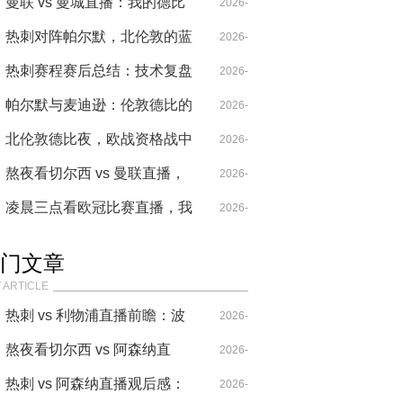
格鲁的“自杀式”高压，是革新
曼联 vs 曼城直播：我的德比
04-29
2026-
还是作死？
记忆，从弗格森时间到瓜式窒
热刺对阵帕尔默，北伦敦的蓝
04-14
2026-
息
桥旧梦
热刺赛程赛后总结：技术复盘
05-02
2026-
下北伦敦的攻防博弈与欧战迷
帕尔默与麦迪逊：伦敦德比的
04-28
2026-
局
战术解构与欧战暗线
北伦敦德比夜，欧战资格战中
04-28
2026-
的切尔西与热刺宿命对决
熬夜看切尔西 vs 曼联直播，
05-21
2026-
我见证了英超最昂贵的混乱
凌晨三点看欧冠比赛直播，我
04-20
2026-
见证了足球史上最疯狂的三分
04-14
门文章
钟
 ARTICLE
热刺 vs 利物浦直播前瞻：波
2026-
叔的“七伤拳”，能破克洛普
熬夜看切尔西 vs 阿森纳直
04-14
2026-
的“重金属”吗？
播，这比赛要素也太多了！
热刺 vs 阿森纳直播观后感：
04-20
2026-