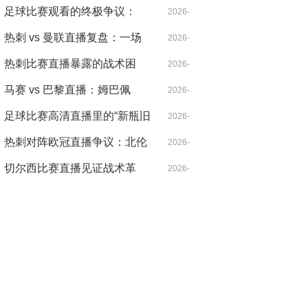
北伦敦的雨夜，心跳比雨点更
足球比赛观看的终极争议：
04-21
2026-
急
VAR，是守护公正还是扼杀激
热刺 vs 曼联直播复盘：一场
04-14
2026-
情？
被VAR切割的战术博弈，麦迪
热刺比赛直播暴露的战术困
04-18
2026-
逊导演逆转
局：控球率七成却输得没脾气
马赛 vs 巴黎直播：姆巴佩
04-21
2026-
的“散步”是战术毒药还是天才
足球比赛高清直播里的“新瓶旧
04-14
2026-
特权？
酒”：当哈兰德遇见希勒，暴力
热刺对阵欧冠直播争议：北伦
04-14
2026-
美学的数字革命
敦德比之外的欧战暗战
切尔西比赛直播见证战术革
04-30
2026-
命：从铁血防守到控球狂潮的
04-20
二十年