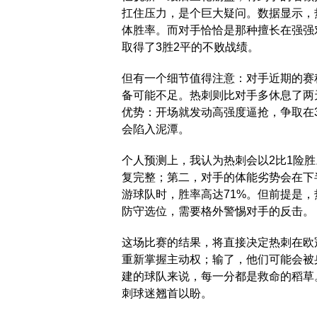
扛住压力，是个巨大疑问。数据显示，热
体胜率。而对手恰恰是那种擅长在强强
取得了3胜2平的不败战绩。
但有一个细节值得注意：对手近期的赛
备可能不足。热刺则比对手多休息了两
优势：开场就发动高强度逼抢，争取在
会陷入泥潭。
个人预测上，我认为热刺会以2比1险
复完整；第二，对手的体能劣势会在下
游球队时，胜率高达71%。但前提是
防守选位，需要格外警惕对手的反击。
这场比赛的结果，将直接决定热刺在欧
重新掌握主动权；输了，他们可能会被
建的球队来说，每一分都是救命的稻草
刺球迷翘首以盼。