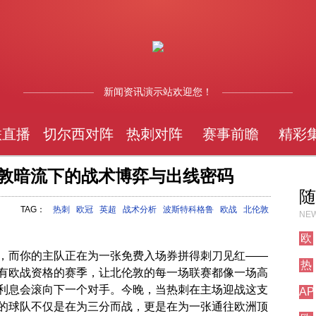
新闻资讯演示站欢迎您！
联直播
切尔西对阵
热刺对阵
赛事前瞻
精彩
伦敦暗流下的战术博弈与出线密码
随
TAG：
热刺
欧冠
英超
战术分析
波斯特科格鲁
欧战
北伦敦
NEW
欧
冠
，而你的主队正在为一张免费入场券拼得刺刀见红——
热
直
有欧战资格的赛季，让北伦敦的每一场联赛都像一场高
刺
播
利息会滚向下一个对手。今晚，当热刺在主场迎战这支
AP
对
测
的球队不仅是在为三分而战，更是在为一张通往欧洲顶
阵