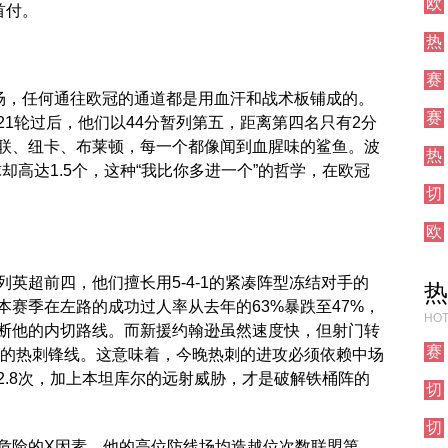
欧
试
首付。
冠
栏
热
直
目
刺
播
赛
对
罗场，任何通往欧冠的通道都是用血汗和战术板铺成的。
事
阵
赛
前
1轮过后，他们以44分暂列第五，距离第四名只有2分
事
瞻
联、纽卡、布莱顿，每一个都像闻到血腥味的鲨鱼。波
热
前
却高达1.5个，这种“我比你多进一个”的哲学，在欧冠
刺
瞻
切
对
尔
阵
欧
西
联
对
直
阵
英超前四，他们擅长用5-4-1的紧凑阵型冻结对手的
热
播
赛季在左路的成功过人率从去年的63%暴跌至47%，
HOT
断他的内切路线。而新援约翰逊虽然速度快，但射门转
赛
时期的热刺锋线。这意味着，今晚热刺的进攻必须依赖中场
事
2.8次，加上本坦库尔的远射威胁，才是破解铁桶阵的
切
前
尔
瞻
切
西
危险的X因素。他的高位防线场均造越位次数联盟第
尔