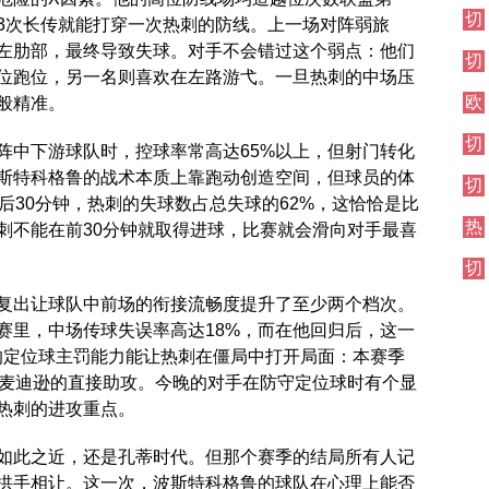
伦
切
西
敦
3次长传就能打穿一次热刺的防线。上一场对阵弱旅
尔
焦
德
左肋部，最终导致失球。对手不会错过这个弱点：他们
切
西
点
比
位跑位，另一名则喜欢在左路游弋。一旦热刺的中场压
尔
其
战
欧
般精准。
西
他
冠
伦
对
切
直
敦
阵
阵中下游球队时，控球率常高达65%以上，但射门转化
尔
播
德
波斯特科格鲁的战术本质上靠跑动创造空间，但球员的体
切
西
比
后30分钟，热刺的失球数占总失球的62%，这恰恰是比
尔
伦
热
西
刺不能在前30分钟就取得进球，比赛就会滑向对手最喜
敦
刺
焦
德
切
对
点
比
尔
阵
战
复出让球队中前场的衔接流畅度提升了至少两个档次。
西
赛里，中场传球失误率高达18%，而在他回归后，这一
其
他
的定位球主罚能力能让热刺在僵局中打开局面：本赛季
对
自麦迪逊的直接助攻。今晚的对手在防守定位球时有个显
阵
热刺的进攻重点。
如此之近，还是孔蒂时代。但那个赛季的结局所有人记
拱手相让。这一次，波斯特科格鲁的球队在心理上能否