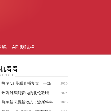
集锦
API测试栏
目
机看看
 ARTICLE
热刺 vs 曼联直播复盘：一场
2026-
被“高位”与“反击”撕裂的经典红
热刺对阵阿森纳的北伦敦暗
04-14
2026-
白大战
战，孙兴慜用数据撕开伪命题
热刺新闻最新动态：波斯特科
I
05-02
2026-