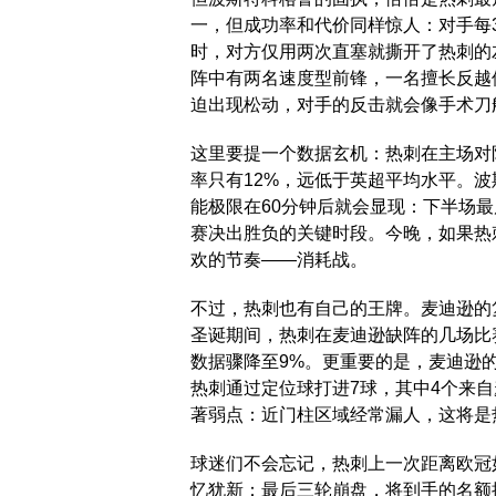
一，但成功率和代价同样惊人：对手每
时，对方仅用两次直塞就撕开了热刺的
阵中有两名速度型前锋，一名擅长反越
迫出现松动，对手的反击就会像手术刀
这里要提一个数据玄机：热刺在主场对
率只有12%，远低于英超平均水平。
能极限在60分钟后就会显现：下半场最
赛决出胜负的关键时段。今晚，如果热
欢的节奏——消耗战。
不过，热刺也有自己的王牌。麦迪逊的
圣诞期间，热刺在麦迪逊缺阵的几场比
数据骤降至9%。更重要的是，麦迪逊
热刺通过定位球打进7球，其中4个来
著弱点：近门柱区域经常漏人，这将是
球迷们不会忘记，热刺上一次距离欧冠
忆犹新：最后三轮崩盘，将到手的名额