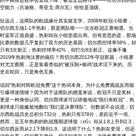
的中路推进效率会直线下降，被迫走边路传中——而切尔西的防
空能力（吕迪格、蒂亚戈·席尔瓦）恰恰是顶级。
扯远点，这两队的欧战缘分其实挺玄学。2008年欧冠小组赛，
切尔西主场1-1平热刺，那是两队唯一一次在欧冠正赛相遇。当
时蓝军正值鼎盛，热刺却在小组垫底出局。但有意思的是，那场
比赛的数据几乎复刻了双方的历史基因：切尔西控球率58%，却
只有3次射正；热刺控球率42%，却打出8次射正。这像不像
2019年热刺淘汰赛的疯狂？而切尔西2012年夺冠那届，小组赛
对尤文图斯，正是靠着类似的“被压制+偷鸡”战术活下来的。历
史在轮回，只是角色互换。
说回“热刺对阵欧冠免费”这个热词本身。为什么免费观战反而能
引爆球迷情绪？因为对于这两队的拥趸来说，欧冠不只是奖杯，
更是一种身份认同。切尔西球迷可以骄傲地说“我们有欧冠”，热
刺球迷只能尴尬地翻出“我们是决赛球队”。但数据不会说谎：切
尔西欧战历史总积分732分，热刺只有378分，差距近乎一倍。
然而，近五年热刺的欧战预期进球值（xG）却从1.8上升到2.3，
切尔西反而从2.1下降到1.9。这说明了什么？热刺在变强，但还