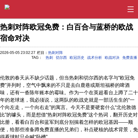
热刺对阵欧冠免费：白百合与蓝桥的欧战
宿命对决
2026-05-05 23:02:27
栏目：
热刺对阵
TAG：
热刺
切尔西
欧冠历史
战术分析
欧战对决
免费直播
伦敦的春天从不缺少话题，但当热刺和切尔西的名字与“欧冠免
费”并列时，空气中飘来的不只是去白鹿巷或斯坦福桥的啤酒
味，还有一沓陈年账本的霉味。作为一个在英超看台上蹲了二十
年的老球迷，我必须说，这两队的欧战史就是一部活生生的“一
个向左走，一个向右走”的寓言。今天不是要硬套什么“北伦敦德
比”的噱头，而是想借“热刺对阵欧冠免费”这个热词，翻开历史对
比册，看看白百合和蓝军到底分别揣着怎样的欧冠基因——顺
便，给那些准备蹲免费直播的兄弟们，补点硬核的战术背景，免
得看球时只会喊“卧槽”。