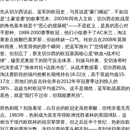
先从切尔西说起。蓝军的欧冠史，与其说是“豪门崛起”，不如说
是“土豪逆袭”的叙事范本。2003年阿布入主前，切尔西在欧战里
的角色基本就是个“恶心的搅屎棍”——不是贬义，是真的恶心对
手那种。1999-2000赛季欧冠，他们小组赛干了AC米兰，淘汰
赛差点掀翻巴塞罗那，但始终缺一口气。转折点在2008年莫斯
科雨夜，特里滑倒的那个瞬间，把蓝军推向了“悲情硬汉”的标
签。但别忘了，那支切尔西的欧冠基因核心是“铁血+战术纪
律”，穆里尼奥留下的防守反击体系，到迪马特奥、安切洛蒂时
代演变成了“身体对抗+边路冲击”。从战术数据看，切尔西欧战
淘汰赛阶段的场均抢断长期维持在18-22次，高于英超均值15-
17次；而他们的反击转化率在2012年夺冠赛季达到惊人的
38%，远超当时欧冠平均值25%。这不是偶然，蓝军欧战基因的
底色，就是“我打不过你，但我能磨死你”。
而热刺呢？别急着笑，白百合的欧冠史虽然寒酸，但绝非毫无亮
点。1963年，热刺成为首支夺得欧洲优胜者杯的英国球队，这
相当于现代欧联杯的祖宗辈荣誉。但之后近半个世纪，热刺在欧
冠正赛的露面次数，连切尔西的零头都不到——直到波切蒂诺时