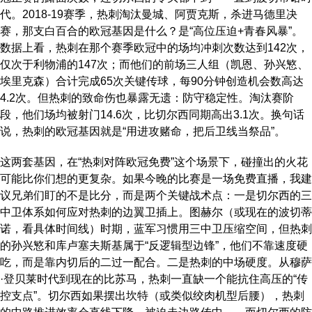
代。2018-19赛季，热刺淘汰曼城、阿贾克斯，杀进马德里决
赛，那支白百合的欧冠基因是什么？是“高位压迫+青春风暴”。
数据上看，热刺在那个赛季欧冠中的场均冲刺次数达到142次，
仅次于利物浦的147次；而他们的前场三人组（凯恩、孙兴慜、
埃里克森）合计完成65次关键传球，每90分钟创造机会数高达
4.2次。但热刺的致命伤也暴露无遗：防守稳定性。淘汰赛阶
段，他们场均被射门14.6次，比切尔西同期高出3.1次。换句话
说，热刺的欧冠基因就是“用进攻赌命，把后卫线当祭品”。
这两套基因，在“热刺对阵欧冠免费”这个场景下，碰撞出的火花
可能比你们想的更复杂。如果今晚的比赛是一场免费直播，我建
议兄弟们盯的不是比分，而是两个关键战术点：一是切尔西的三
中卫体系如何应对热刺的边翼卫插上。图赫尔（或现在的波切蒂
诺，看具体时间线）时期，蓝军习惯用三中卫压缩空间，但热刺
的孙兴慜和库卢塞夫斯基属于“反逻辑型边锋”，他们不靠速度硬
吃，而是靠内切后的二过一配合。二是热刺的中场硬度。从穆萨
·登贝莱时代到现在的比苏马，热刺一直缺一个能抗住高压的“传
控支点”。切尔西如果摆出坎特（或类似绞肉机型后腰），热刺