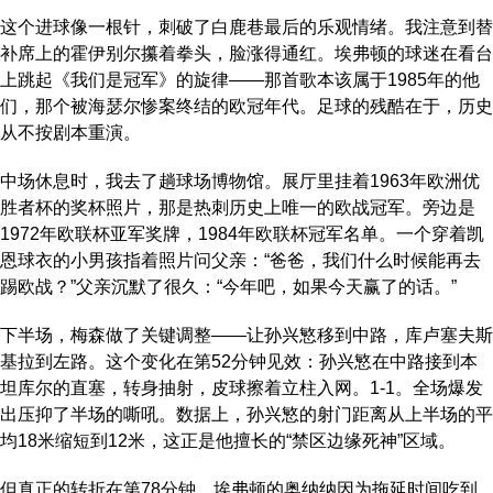
这个进球像一根针，刺破了白鹿巷最后的乐观情绪。我注意到替
补席上的霍伊别尔攥着拳头，脸涨得通红。埃弗顿的球迷在看台
上跳起《我们是冠军》的旋律——那首歌本该属于1985年的他
们，那个被海瑟尔惨案终结的欧冠年代。足球的残酷在于，历史
从不按剧本重演。
中场休息时，我去了趟球场博物馆。展厅里挂着1963年欧洲优
胜者杯的奖杯照片，那是热刺历史上唯一的欧战冠军。旁边是
1972年欧联杯亚军奖牌，1984年欧联杯冠军名单。一个穿着凯
恩球衣的小男孩指着照片问父亲：“爸爸，我们什么时候能再去
踢欧战？”父亲沉默了很久：“今年吧，如果今天赢了的话。”
下半场，梅森做了关键调整——让孙兴慜移到中路，库卢塞夫斯
基拉到左路。这个变化在第52分钟见效：孙兴慜在中路接到本
坦库尔的直塞，转身抽射，皮球擦着立柱入网。1-1。全场爆发
出压抑了半场的嘶吼。数据上，孙兴慜的射门距离从上半场的平
均18米缩短到12米，这正是他擅长的“禁区边缘死神”区域。
但真正的转折在第78分钟。埃弗顿的奥纳纳因为拖延时间吃到