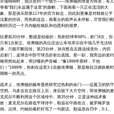
开场哨响时，我注意到一个细节——埃弗顿的球迷方阵里，有人
举着“我们永远属于这里”的旗帜，下面画着一只正在流泪的大
象。那是俱乐部第117年的官方标志，但此刻更像是对财政公平
法案的控诉。而热刺这边，南看台的鼓声从未停歇，尽管我们刚
刚经历过一个月内输给狼队和伯恩利的噩梦。
比赛前20分钟，数据是枯燥的：热刺控球率68%，射门4次，但
只有1次射正。埃弗顿的高位压迫让本坦库尔在中场几乎无法转
身，只能不断回传。第23分钟，孙兴慜在左路连续变向，内切
后射门，皮球击中防守球员折射出底线。那一刻，我旁边的老约
翰突然站起来，用沙哑的声音喊：“像1999年那样，干他
们！”1999年，热刺在这里3-1击败埃弗顿，那是格拉汉姆执教时
期唯一的亮点。
战术上，埃弗顿的戴奇显然研究过热刺的命门——边翼卫的防守
空档。乌多吉在左路压上后，身后留下大片空间，而埃弗顿的麦
克尼尔不断利用这个区域传中。第35分钟，正是这种战术奏
效：麦克尼尔右路低平球传中，勒温在中路抢点，被罗梅罗放
倒。点球。约翰拍着栏杆骂了一句脏话。勒温亲自罚中，0-1。