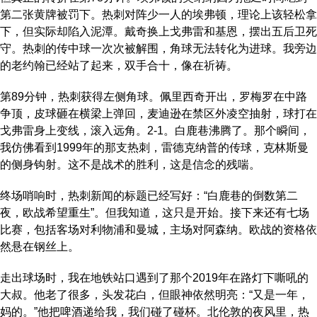
第二张黄牌被罚下。热刺对阵少一人的埃弗顿，理论上该轻松拿
下，但实际却陷入泥潭。戴奇换上戈弗雷和基恩，摆出五后卫死
守。热刺的传中球一次次被解围，角球无法转化为进球。我旁边
的老约翰已经站了起来，双手合十，像在祈祷。
第89分钟，热刺获得左侧角球。佩里西奇开出，罗梅罗在中路
争顶，皮球砸在横梁上弹回，麦迪逊在禁区外凌空抽射，球打在
戈弗雷身上变线，滚入远角。2-1。白鹿巷沸腾了。那个瞬间，
我仿佛看到1999年的那支热刺，雷德克纳普的传球，克林斯曼
的侧身钩射。这不是战术的胜利，这是信念的残喘。
终场哨响时，热刺新闻的标题已经写好：“白鹿巷的倒数第二
夜，欧战希望重生”。但我知道，这只是开始。接下来还有七场
比赛，包括客场对利物浦和曼城，主场对阿森纳。欧战的资格依
然悬在钢丝上。
走出球场时，我在地铁站口遇到了那个2019年在路灯下嘶吼的
大叔。他老了很多，头发花白，但眼神依然明亮：“又是一年，
妈的。”他把啤酒递给我，我们碰了碰杯。北伦敦的夜风里，热