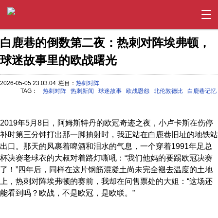
白鹿巷的倒数第二夜：热刺对阵埃弗顿，
球迷故事里的欧战曙光
2026-05-05 23:03:04
栏目：
热刺对阵
TAG：
热刺对阵
热刺新闻
球迷故事
欧战恩怨
北伦敦德比
白鹿巷记忆
2019年5月8日，阿姆斯特丹的欧冠奇迹之夜，小卢卡斯在伤停
补时第三分钟打出那一脚抽射时，我正站在白鹿巷旧址的地铁站
出口。那天的风裹着啤酒和泪水的气息，一个穿着1991年足总
杯决赛老球衣的大叔对着路灯嘶吼：“我们他妈的要踢欧冠决赛
了！”四年后，同样在这片钢筋混凝土尚未完全褪去温度的土地
上，热刺对阵埃弗顿的赛前，我却在问售票处的大姐：“这场还
能看到吗？欧战，不是欧冠，是欧联。”