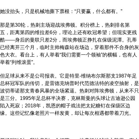
她没抬头，只是机械地撕下票根：“只要赢，什么都有。”
那是第30轮，热刺主场迎战埃弗顿。积分榜上，热刺排名第
五，距离第四的维拉差6分，理论上还有欧冠希望；但现实更残
酷——身后的曼联只差2分，而埃弗顿正挣扎在保级泥潭。孔蒂
已经离开三个月，临时主帅梅森站在场边，穿着那件不合身的灰
色大衣。看台上，有人举着“我们需要一个领袖”的横幅，也有人
举着“列维滚蛋”。
但足球从来不是公司报表。它是特里-维纳布尔斯那支1987年足
总杯冠军队的传切，是雷德克纳普时代范德法特的凌空抽射，是
波切蒂诺那支青春风暴的全场紧逼。热刺对阵埃弗顿，从来不只
是三分。1995年足总杯半决赛，克林斯曼的头球让古迪逊公园
陷入死寂；2018年，凯恩的帽子戏法把太妃糖钉在保级区边
缘。这些记忆像老照片一样发黄，却让每次相遇都带着刀光。