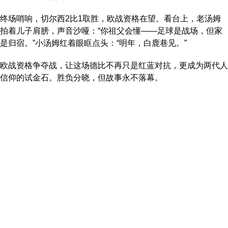
终场哨响，切尔西2比1取胜，欧战资格在望。看台上，老汤姆
拍着儿子肩膀，声音沙哑：“你祖父会懂——足球是战场，但家
是归宿。”小汤姆红着眼眶点头：“明年，白鹿巷见。”
欧战资格争夺战，让这场德比不再只是红蓝对抗，更成为两代人
信仰的试金石。胜负分晓，但故事永不落幕。