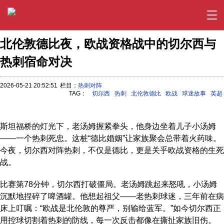
北伦敦德比夜，欧战资格战中的切尔西与
热刺宿命对决
2026-05-21 20:52:51
栏目：
热刺对阵
TAG：
切尔西
热刺
北伦敦德比
欧战
球迷故事
英超
斯坦福桥的灯光下，老汤姆握紧拳头，他身边坐着儿子小汤姆
——一个热刺死忠。这桩“德比婚姻”让家族聚会总带着火药味。
今夜，切尔西对阵热刺，不仅是德比，更是关乎欧战资格的生死
战。
比赛第78分钟，切尔西打破僵局。老汤姆跳起来怒吼，小汤姆
沉默地捏碎了啤酒罐。他想起祖父——老热刺球迷，三年前在病
床上叮嘱：“欧战是北伦敦的尊严，别输给蓝军。”如今切尔西正
用控球切割着热刺的防线，每一次反击都像在撕扯家族旧伤。