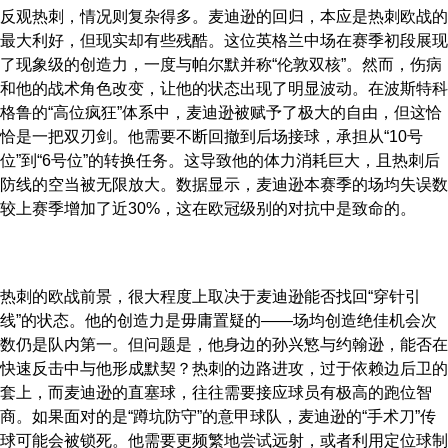
反观热刺，情况则复杂得多。麦迪逊的回归，本应是热刺欧战的
最大利好，但现实却有些残酷。这位英格兰中场在赛季初段展现
了现象级的创造力，一度与帕尔默并称“伦敦双核”。然而，伤病
和他的战术角色改变，让他的状态出现了明显波动。在波斯特科
格鲁的“高位疯狂”体系中，麦迪逊被赋予了极大的自由，但这恰
恰是一把双刃剑。他需要不断回撤到后场接球，承担从“10号
位”到“6号位”的转换任务。这导致他的体力消耗巨大，且热刺后
防线的空当被无限放大。数据显示，麦迪逊本赛季的场均失误数
较上赛季增加了近30%，这在欧冠级别的对抗中是致命的。
热刺的欧战前景，很大程度上取决于麦迪逊能否找回“穿针引
线”的状态。他的创造力是毋庸置疑的——场均创造绝佳机会次
数仍是队内第一。但问题是，他身边的孙兴慜与约翰逊，能否在
快速反击中与他形成默契？热刺的边路进攻，过于依赖边后卫的
套上，而麦迪逊的直塞球，往往需要接应球员有极高的跑位智
商。如果面对的是“蹲坑防守”的意甲球队，麦迪逊的“手术刀”传
球可能会被锁死。他需要更频繁地尝试远射，或者利用定位球制