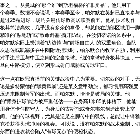
事之一。从曼城的“那个谁”到斯坦福桥的“非卖品”，他只用了一
个赛季。数据不会说谎：本赛季至今，帕尔默在英超已直接参与
超过25粒进球，场均关键传球数高居联赛前五。他的技术动作
极其简洁高效，几乎没有多余的盘带，却总能在肋部区域用一脚
精准的“贴地斩”或“致命斜塞”撕开防线。在波切蒂诺的体系中，
帕尔默实际上扮演着“伪边锋”与“前场自由人”的双重角色。当队
友恩佐或凯塞多在中圈附近控球时，帕尔默会内收至右肋，利用
对手边后卫与中卫之间的空当接球。他的拿球转身极其快速，一
旦向中路横切，便立刻形成射门威胁或传球窗口。
这一点在欧冠直播前的关键战役中尤为重要。切尔西的对手，无
论是多特蒙德的“黑黄风暴”还是某支意甲劲旅，都习惯用高强度
压迫来限制蓝军的出球。而帕尔默，恰恰是破局的关键。他
的“背身护球”能力被严重低估——在身高1米85的体格下，他能
用身体卡住防守人，为身后的古斯托或奇尔韦尔创造出套上空
间。他的传球视野，尤其是逆足左脚传中的弧线，总能让中锋雅
克松获得头球冲顶的机会。可以说，没有帕尔默的战术牵制，切
尔西的进攻就会陷入“有球无点”的便秘状态。