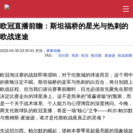
欧冠直播前瞻：斯坦福桥的星光与热刺的
欧战迷途
2026-04-30 03:35:43
栏目：
赛事前瞻
TAG：
切尔西
热刺
欧冠
帕尔默
麦迪逊
欧战前瞻
欧冠淘汰赛的战鼓即将擂响，对于伦敦城的球迷而言，这个周中
的夜晚注定不眠。斯坦福桥的蓝军与热刺的白百合，将分别踏上
欧战征程。但当我们谈论赛事前瞻时，目光必须首先聚焦在那些
决定比赛走向的球星身上。这不是简单的“谁赢谁输”的预测，而
是一个关于战术体系、个人能力与心理博弈的深度拷问。今晚，
两支伦敦球队的欧冠直播，将是一场“核心”之争——科尔-帕尔默
与詹姆斯-麦迪逊，谁才是伦敦欧战夜真正的灵魂？
先说切尔西。帕尔默的崛起，堪称本赛季英超最亮眼的现象级故