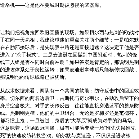
造杀机——这是他在曼城时期被忽视的武器库。
让我们把视角拉回欧冠直播的现场。如果切尔西与热刺的欧战对
手在同一天亮相，我建议球迷们重点关注两个细节：一是帕尔默
在右肋部接球后，是先观察中路还是直接起速？这决定了他是否
进入了“杀手模式”。二是麦迪逊在回撤到中圈附近时，热刺的锋
线三人组是否在同时向前冲刺？如果答案是肯定的，那说明热刺
的进攻体系处于良性运转；如果麦迪逊拿球后只能横传或回敲，
那说明他的传球线路已被切断。
从战术数据来看，两队有一个共同的软肋：防守反击中的回追效
率。切尔西的两名边后卫，古斯托与奇尔韦尔，在助攻后留下的
身后空当极大。对手的长传反击，往往能直接穿透蓝军的整条防
线。热刺则更糟，他们的中卫组合，无论是罗梅罗还是范德芬，
都习惯上抢，一旦被过，身后的“大草原”就成为对手的跑马场。
这意味着，这场欧冠直播，极有可能演变成一场“谁先失误谁先
死”的快速攻防转换游戏。帕尔默与麦迪逊，不仅仅是进攻核