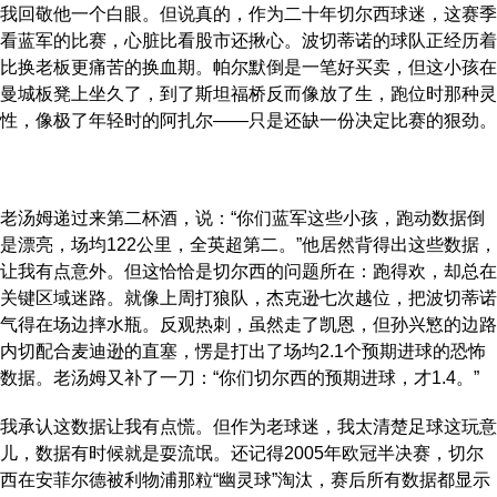
我回敬他一个白眼。但说真的，作为二十年切尔西球迷，这赛季
看蓝军的比赛，心脏比看股市还揪心。波切蒂诺的球队正经历着
比换老板更痛苦的换血期。帕尔默倒是一笔好买卖，但这小孩在
曼城板凳上坐久了，到了斯坦福桥反而像放了生，跑位时那种灵
性，像极了年轻时的阿扎尔——只是还缺一份决定比赛的狠劲。
老汤姆递过来第二杯酒，说：“你们蓝军这些小孩，跑动数据倒
是漂亮，场均122公里，全英超第二。”他居然背得出这些数据，
让我有点意外。但这恰恰是切尔西的问题所在：跑得欢，却总在
关键区域迷路。就像上周打狼队，杰克逊七次越位，把波切蒂诺
气得在场边摔水瓶。反观热刺，虽然走了凯恩，但孙兴慜的边路
内切配合麦迪逊的直塞，愣是打出了场均2.1个预期进球的恐怖
数据。老汤姆又补了一刀：“你们切尔西的预期进球，才1.4。”
我承认这数据让我有点慌。但作为老球迷，我太清楚足球这玩意
儿，数据有时候就是耍流氓。还记得2005年欧冠半决赛，切尔
西在安菲尔德被利物浦那粒“幽灵球”淘汰，赛后所有数据都显示