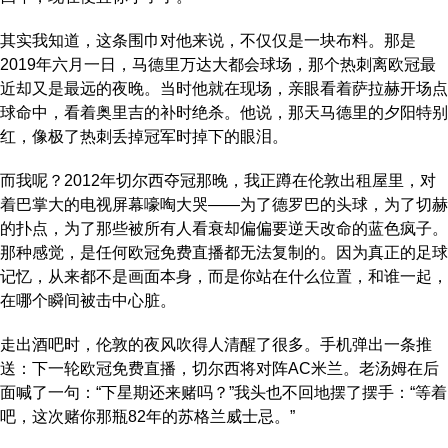
其实我知道，这条围巾对他来说，不仅仅是一块布料。那是
2019年六月一日，马德里万达大都会球场，那个热刺离欧冠最
近却又是最远的夜晚。当时他就在现场，亲眼看着萨拉赫开场点
球命中，看着奥里吉的补时绝杀。他说，那天马德里的夕阳特别
红，像极了热刺丢掉冠军时掉下的眼泪。
而我呢？2012年切尔西夺冠那晚，我正蹲在伦敦出租屋里，对
着巴掌大的电视屏幕嚎啕大哭——为了德罗巴的头球，为了切赫
的扑点，为了那些被所有人看衰却偏偏要逆天改命的蓝色疯子。
那种感觉，是任何欧冠免费直播都无法复制的。因为真正的足球
记忆，从来都不是画面本身，而是你站在什么位置，和谁一起，
在哪个瞬间被击中心脏。
走出酒吧时，伦敦的夜风吹得人清醒了很多。手机弹出一条推
送：下一轮欧冠免费直播，切尔西将对阵AC米兰。老汤姆在后
面喊了一句：“下星期还来赌吗？”我头也不回地摆了摆手：“等着
吧，这次赌你那瓶82年的苏格兰威士忌。”