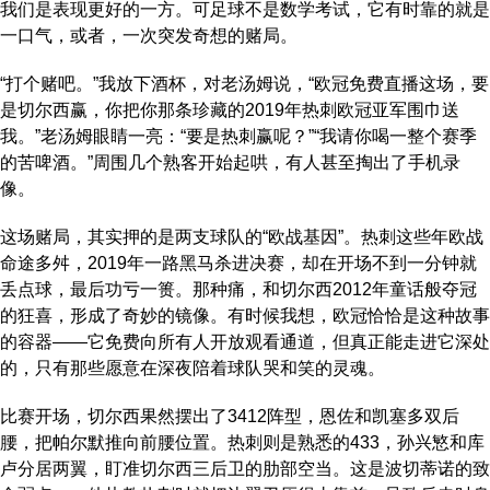
我们是表现更好的一方。可足球不是数学考试，它有时靠的就是
一口气，或者，一次突发奇想的赌局。
“打个赌吧。”我放下酒杯，对老汤姆说，“欧冠免费直播这场，要
是切尔西赢，你把你那条珍藏的2019年热刺欧冠亚军围巾送
我。”老汤姆眼睛一亮：“要是热刺赢呢？”“我请你喝一整个赛季
的苦啤酒。”周围几个熟客开始起哄，有人甚至掏出了手机录
像。
这场赌局，其实押的是两支球队的“欧战基因”。热刺这些年欧战
命途多舛，2019年一路黑马杀进决赛，却在开场不到一分钟就
丢点球，最后功亏一篑。那种痛，和切尔西2012年童话般夺冠
的狂喜，形成了奇妙的镜像。有时候我想，欧冠恰恰是这种故事
的容器——它免费向所有人开放观看通道，但真正能走进它深处
的，只有那些愿意在深夜陪着球队哭和笑的灵魂。
比赛开场，切尔西果然摆出了3412阵型，恩佐和凯塞多双后
腰，把帕尔默推向前腰位置。热刺则是熟悉的433，孙兴慜和库
卢分居两翼，盯准切尔西三后卫的肋部空当。这是波切蒂诺的致