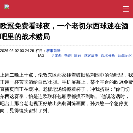
欧冠免费看球夜，一个老切尔西球迷在酒
吧里的战术赌局
2026-05-02 03:24:29
栏目：
赛事前瞻
TAG：
切尔西
热刺
欧冠
球迷故事
战术分析
欧战记忆
上周二晚上十点，伦敦东区那家挂着破旧热刺围巾的酒吧里，我
正用一杯苦啤酒给自己壮胆。手机屏幕上，某个平台的欧冠免费
直播页面正在缓冲。老板老汤姆擦着杯子，冲我挤眼：“你们切
尔西这赛季，怕是连欧联杯包厢票都摸不到咯。”他说这话时，
吧台上那台老电视正好放出热刺训练画面，孙兴慜一个急停变
向，晃得镜头都抖了抖。