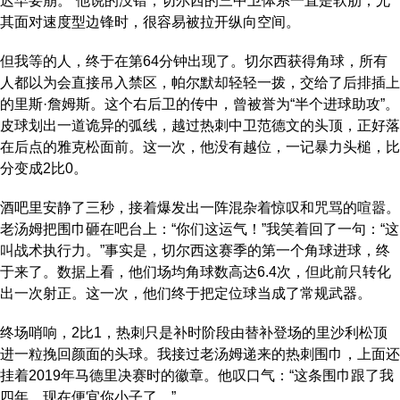
迟早要崩。”他说的没错，切尔西的三中卫体系一直是软肋，尤
其面对速度型边锋时，很容易被拉开纵向空间。
但我等的人，终于在第64分钟出现了。切尔西获得角球，所有
人都以为会直接吊入禁区，帕尔默却轻轻一拨，交给了后排插上
的里斯·詹姆斯。这个右后卫的传中，曾被誉为“半个进球助攻”。
皮球划出一道诡异的弧线，越过热刺中卫范德文的头顶，正好落
在后点的雅克松面前。这一次，他没有越位，一记暴力头槌，比
分变成2比0。
酒吧里安静了三秒，接着爆发出一阵混杂着惊叹和咒骂的喧嚣。
老汤姆把围巾砸在吧台上：“你们这运气！”我笑着回了一句：“这
叫战术执行力。”事实是，切尔西这赛季的第一个角球进球，终
于来了。数据上看，他们场均角球数高达6.4次，但此前只转化
出一次射正。这一次，他们终于把定位球当成了常规武器。
终场哨响，2比1，热刺只是补时阶段由替补登场的里沙利松顶
进一粒挽回颜面的头球。我接过老汤姆递来的热刺围巾，上面还
挂着2019年马德里决赛时的徽章。他叹口气：“这条围巾跟了我
四年，现在便宜你小子了。”