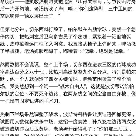
命弱点——他执教热刺时就把边翼卫压得太靠前，导致反击时身
后一片开阔地。老汤姆吹了声口哨：“你们这阵型，三中卫间的
空隙够停一辆双层巴士了。”
但第七分钟，切尔西就打脸了。帕尔默在右肋拿球，突然一个急
停内切，把热刺左后卫乌多吉晃了个趔趄，紧接着一记贴地弧
线，皮球擦着远门柱飞入网窝。我直接从椅子上弹起来，啤酒撒
了半裤腿。老汤姆脸都绿了，嘟囔着：“侥幸，绝对是侥幸。”
然而数据不会说谎。整个上半场，切尔西在进攻三区的传球成功
率高达百分之八十七，比热刺高出整整九个百分点。特别是帕尔
默，他一个人就创造了四次关键传球，跑动范围覆盖了整个前
场。我突然想到一个词——“战术自由人”。这就是波切蒂诺给帕
尔默的定位：不要死守边路，在两条线之间的空当自由穿梭，像
一把没有固定轨迹的手术刀。
热刺下半场果然调整了战术，波斯特科格鲁让麦迪逊回撤更深，
试图用人数优势绞杀中场。这招一度奏效，孙兴慜在边路两次突
破造成切尔西后卫黄牌。老汤姆开始得意了：“你们那三后卫，