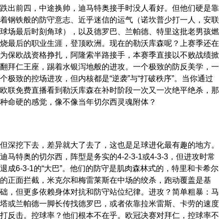
跌出前四，中途换帅，迪马特奥接手时没人看好。但他们硬是靠
着钢铁般的防守意志、近乎迷信的运气（诺坎普少打一人，安联
球场最后时刻角球），以及德罗巴、兰帕德、特里这批老男孩燃
烧最后的职业生涯，登顶欧洲。现在的勒沃库森呢？上赛季还在
为保欧战资格挣扎，阿隆索半路接手，本赛季直接以不败战绩掀
翻拜仁王座，踢着水银泻地般的进攻。一个极致的防反美学，一
个极致的控场进攻，但内核都是“逆袭”与“打破秩序”。当你通过
欧联免费直播看到勒沃库森在补时阶段一次又一次绝平绝杀，那
种命硬的感觉，像不像当年切尔西灵魂附体？
但深挖下去，差异就大了去了，这也是足球进化最有趣的地方。
迪马特奥的切尔西，阵型是务实的4-2-3-1或4-3-3，但进攻时常
退成6-3-1的“大巴”。他们的防守是肌肉森林式的，特里和卡希尔
的正面拦截，米克尔和梅雷莱斯在中场的绞杀，跑动覆盖是基
础，但更多依赖身体对抗和防守站位纪律。进攻？简单粗暴：马
塔或兰帕德一脚长传找德罗巴，或者依靠拉米雷斯、卡劳的速度
打反击。控球率？他们根本不在乎。欧冠决赛对拜仁，控球率不