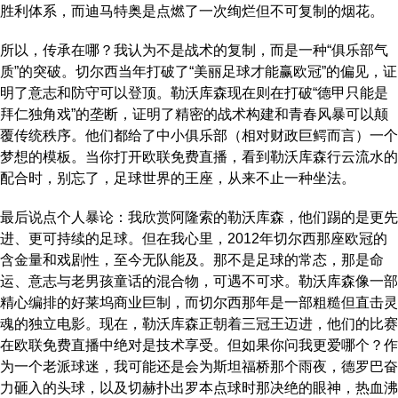
胜利体系，而迪马特奥是点燃了一次绚烂但不可复制的烟花。
所以，传承在哪？我认为不是战术的复制，而是一种“俱乐部气
质”的突破。切尔西当年打破了“美丽足球才能赢欧冠”的偏见，证
明了意志和防守可以登顶。勒沃库森现在则在打破“德甲只能是
拜仁独角戏”的垄断，证明了精密的战术构建和青春风暴可以颠
覆传统秩序。他们都给了中小俱乐部（相对财政巨鳄而言）一个
梦想的模板。当你打开欧联免费直播，看到勒沃库森行云流水的
配合时，别忘了，足球世界的王座，从来不止一种坐法。
最后说点个人暴论：我欣赏阿隆索的勒沃库森，他们踢的是更先
进、更可持续的足球。但在我心里，2012年切尔西那座欧冠的
含金量和戏剧性，至今无队能及。那不是足球的常态，那是命
运、意志与老男孩童话的混合物，可遇不可求。勒沃库森像一部
精心编排的好莱坞商业巨制，而切尔西那年是一部粗糙但直击灵
魂的独立电影。现在，勒沃库森正朝着三冠王迈进，他们的比赛
在欧联免费直播中绝对是技术享受。但如果你问我更爱哪个？作
为一个老派球迷，我可能还是会为斯坦福桥那个雨夜，德罗巴奋
力砸入的头球，以及切赫扑出罗本点球时那决绝的眼神，热血沸