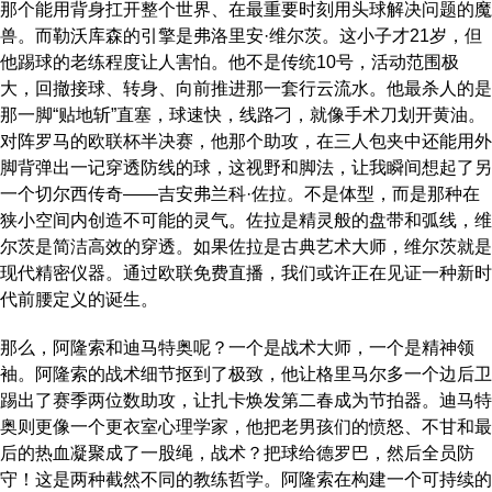
那个能用背身扛开整个世界、在最重要时刻用头球解决问题的魔
兽。而勒沃库森的引擎是弗洛里安·维尔茨。这小子才21岁，但
他踢球的老练程度让人害怕。他不是传统10号，活动范围极
大，回撤接球、转身、向前推进那一套行云流水。他最杀人的是
那一脚“贴地斩”直塞，球速快，线路刁，就像手术刀划开黄油。
对阵罗马的欧联杯半决赛，他那个助攻，在三人包夹中还能用外
脚背弹出一记穿透防线的球，这视野和脚法，让我瞬间想起了另
一个切尔西传奇——吉安弗兰科·佐拉。不是体型，而是那种在
狭小空间内创造不可能的灵气。佐拉是精灵般的盘带和弧线，维
尔茨是简洁高效的穿透。如果佐拉是古典艺术大师，维尔茨就是
现代精密仪器。通过欧联免费直播，我们或许正在见证一种新时
代前腰定义的诞生。
那么，阿隆索和迪马特奥呢？一个是战术大师，一个是精神领
袖。阿隆索的战术细节抠到了极致，他让格里马尔多一个边后卫
踢出了赛季两位数助攻，让扎卡焕发第二春成为节拍器。迪马特
奥则更像一个更衣室心理学家，他把老男孩们的愤怒、不甘和最
后的热血凝聚成了一股绳，战术？把球给德罗巴，然后全员防
守！这是两种截然不同的教练哲学。阿隆索在构建一个可持续的