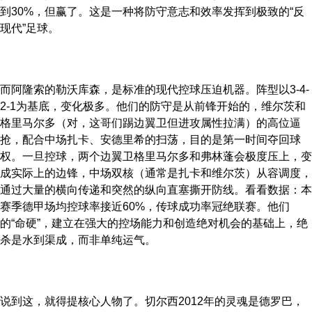
到30%，但赢了。这是一种将防守意志和效率发挥到极致的“反
现代”足球。
而阿隆索的勒沃库森，是标准的现代控球压迫机器。阵型以3-4-
2-1为基底，变化极多。他们的防守是从前锋开始的，维尔茨和
格里马尔多（对，这哥们踢边翼卫但进攻属性拉满）的高位逼
抢，配合中场扎卡、安德里希的扫荡，目的是第一时间夺回球
权。一旦控球，两个边翼卫格里马尔多和弗林蓬会极度压上，变
成实际上的边锋，中场双核（通常是扎卡和维尔茨）从容调度，
通过大量的横向传递和突然的纵向直塞撕开防线。看看数据：本
赛季德甲场均控球率接近60%，传球成功率冠绝联赛。他们
的“命硬”，建立在强大的控场能力和创造绝对机会的基础上，绝
杀是水到渠成，而非单纯运气。
说到这，就得提核心人物了。切尔西2012年的灵魂是德罗巴，