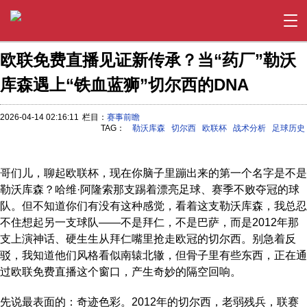
欧联免费直播见证新传承？当“药厂”勒沃
库森遇上“铁血蓝狮”切尔西的DNA
2026-04-14 02:16:11
栏目：
赛事前瞻
TAG：
勒沃库森
切尔西
欧联杯
战术分析
足球历史
哥们儿，聊起欧联杯，现在你脑子里蹦出来的第一个名字是不是
勒沃库森？哈维·阿隆索那支踢着漂亮足球、赛季不败夺冠的球
队。但不知道你们有没有这种感觉，看着这支勒沃库森，我总忍
不住想起另一支球队——不是拜仁，不是巴萨，而是2012年那
支上演神话、硬生生从拜仁嘴里抢走欧冠的切尔西。别急着反
驳，我知道他们风格看似南辕北辙，但骨子里有些东西，正在通
过欧联免费直播这个窗口，产生奇妙的隔空回响。
先说最表面的：奇迹色彩。2012年的切尔西，老弱残兵，联赛