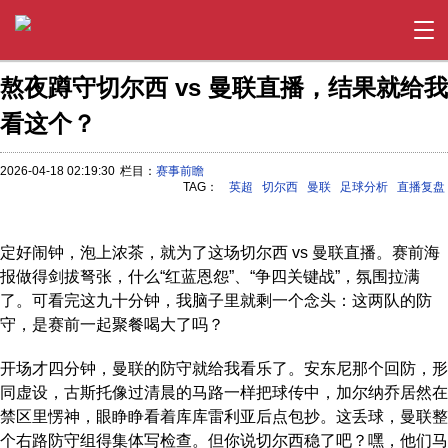
熬夜蹲守切尔西 vs 曼联直播，结果就给我
看这个？
2026-04-18 02:19:30
栏目：
赛事前瞻
TAG：
英超
切尔西
曼联
足球分析
直播复盘
定好闹钟，泡上浓茶，就为了这场切尔西 vs 曼联直播。赛前海
报做得剑拔弩张，什么“红蓝恩怨”、“争四关键战”，氛围拉满
了。可看完这九十分钟，我脑子里就剩一个念头：这两队的防
守，是赛前一起聚餐喝大了吗？
开场才四分钟，曼联的防守就给我看乐了。安东尼那个回防，形
同虚设，古斯托像过清晨的马路一样把球传中，加尔纳乔居然在
禁区里愣神，眼睁睁看着库库雷利亚后点包抄。这丢球，曼联整
个右路防守组得集体写检查。但你说切尔西稳了吧？嘿，他们马