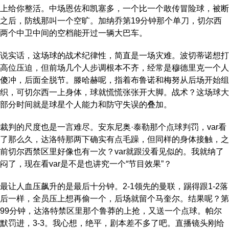
上给你整活。中场恩佐和凯塞多，一个比一个敢传冒险球，被断
之后，防线那叫一个空旷。加纳乔第19分钟那个单刀，切尔西
两个中卫中间的空档能开过一辆大巴车。
说实话，这场球的战术纪律性，简直是一场灾难。波切蒂诺想打
高位压迫，但前场几个人步调根本不齐，经常是穆德里克一个人
傻冲，后面全脱节。滕哈赫呢，指着布鲁诺和梅努从后场开始组
织，可切尔西一上身体，球就慌慌张张开大脚。战术？这场球大
部分时间就是球星个人能力和防守失误的叠加。
裁判的尺度也是一言难尽。安东尼奥·泰勒那个点球判罚，var看
了那么久，达洛特那两下确实有点毛躁，但同样的身体接触，之
前切尔西禁区里好像也有一次？var就跟没看见似的。我就纳了
闷了，现在看var是不是也讲究一个“节目效果”？
最让人血压飙升的是最后十分钟。2-1领先的曼联，踢得跟1-2落
后一样，全员压上想再偷一个，后场就留个马奎尔。结果呢？第
99分钟，达洛特禁区里那个鲁莽的上抢，又送一个点球。帕尔
默罚进，3-3。我心想，绝平，剧本差不多了吧。直播镜头刚给