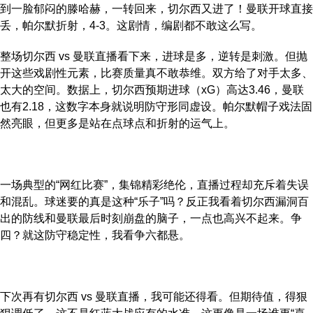
到一脸郁闷的滕哈赫，一转回来，切尔西又进了！曼联开球直接
丢，帕尔默折射，4-3。这剧情，编剧都不敢这么写。
整场切尔西 vs 曼联直播看下来，进球是多，逆转是刺激。但抛
开这些戏剧性元素，比赛质量真不敢恭维。双方给了对手太多、
太大的空间。数据上，切尔西预期进球（xG）高达3.46，曼联
也有2.18，这数字本身就说明防守形同虚设。帕尔默帽子戏法固
然亮眼，但更多是站在点球点和折射的运气上。
一场典型的“网红比赛”，集锦精彩绝伦，直播过程却充斥着失误
和混乱。球迷要的真是这种“乐子”吗？反正我看着切尔西漏洞百
出的防线和曼联最后时刻崩盘的脑子，一点也高兴不起来。争
四？就这防守稳定性，我看争六都悬。
下次再有切尔西 vs 曼联直播，我可能还得看。但期待值，得狠