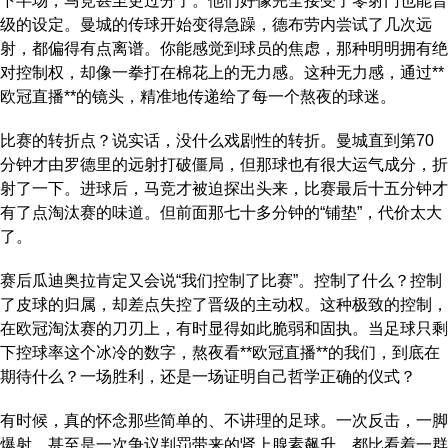
下半场，马竞甚至更过分了。他们好像完全接受了零射门也能晋
级的设定。曼城的传球开始变得急躁，德布劳内尝试了几次远
射，都偏得有点离谱。你能感觉到球员的焦虑，那种明明拥有绝
对控制权，却像一拳打在棉花上的无力感。这种无力感，通过**
欧冠直播**的镜头，精准地传递给了每一个熬夜的球迷。
比赛的转折点？说实话，没什么戏剧性的转折。曼城直到第70
分钟才由罗德里的远射打破僵局，但那球也有很大运气成分，折
射了一下。进球后，马竞才被迫探出头来，比赛最后十五分钟才
有了点淘汰赛的味道。但前面那七十多分钟的“铺垫”，代价太大
了。
赛后瓜迪奥拉肯定又会说“我们控制了比赛”。控制了什么？控制
了皮球的归属，却差点失控了晋级的主动权。这种极致的控制，
在欧冠淘汰赛的刀刃上，有时显得如此脆弱和固执。当足球只剩
下控球率这个冰冷的数字，熬夜看**欧冠直播**的我们，到底在
期待什么？一场胜利，还是一场证明自己哲学正确的仪式？
有时候，真的怀念那些简单的、不讲理的足球。一次反击，一脚
爆射，甚至是一次争议判罚带来的肾上腺素飙升。都比看着一群