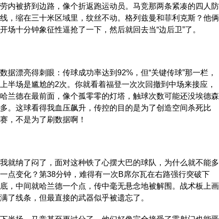
劳内被挤到边路，像个折返跑运动员。马竞那两条紧凑的四人防
线，缩在三十米区域里，纹丝不动。格列兹曼和菲利克斯？他俩
开场十分钟象征性逼抢了一下，然后就回去当“边后卫”了。
数据漂亮得刺眼：传球成功率达到92%，但“关键传球”那一栏，
上半场是尴尬的2次。你就看着福登一次次回撤到中场来接应，
哈兰德在最前面，像个孤零零的灯塔，触球次数可能还没埃德森
多。这球看得我血压飙升，传控的目的是为了创造空间杀死比
赛，不是为了刷数据啊！
我就纳了闷了，面对这种铁了心摆大巴的球队，为什么就不能多
一点变化？第38分钟，难得有一次B席尔瓦在右路强行突破下
底，中间就哈兰德一个点，传中毫无悬念地被解围。战术板上画
满了线条，但最直接的武器似乎被遗忘了。