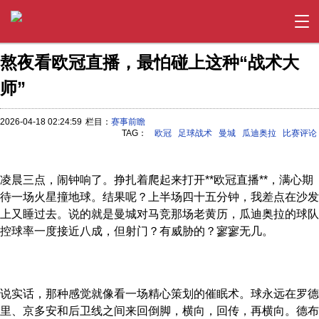
熬夜看欧冠直播，最怕碰上这种“战术大
师”
2026-04-18 02:24:59
栏目：
赛事前瞻
TAG：
欧冠
足球战术
曼城
瓜迪奥拉
比赛评论
凌晨三点，闹钟响了。挣扎着爬起来打开**欧冠直播**，满心期
待一场火星撞地球。结果呢？上半场四十五分钟，我差点在沙发
上又睡过去。说的就是曼城对马竞那场老黄历，瓜迪奥拉的球队
控球率一度接近八成，但射门？有威胁的？寥寥无几。
说实话，那种感觉就像看一场精心策划的催眠术。球永远在罗德
里、京多安和后卫线之间来回倒脚，横向，回传，再横向。德布