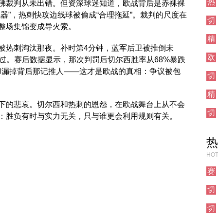
热
前
佛裁判从未出错。但资深球迷知道，欧战背后是赤裸裸
刺
瞻
器”，热刺快攻边线球被偷成“合理拖延”。裁判的尺度在
切
对
整场集锦变成导火索。
尔
阵
精
西
被热刺淘汰那夜。补时第4分钟，蓝军后卫被推倒未
彩
其
欧
集
他
过。赛后数据显示，那次判罚后切尔西胜率从68%暴跌
联
锦
对
却漏掉背后那记推人——这才是欧战的真相：争议被包
切
直
阵
尔
播
精
西
彩
下的悲哀。切尔西和热刺的恩怨，在欧战舞台上从不会
伦
切
集
敦
：胜负有时与实力无关，只与谁更会利用规则有关。
尔
锦
德
西
比
热
对
阵
HOT
赛
事
切
前
尔
瞻
切
西
尔