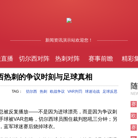
新闻资讯演示站欢迎您！
联直播
切尔西对阵
热刺对阵
赛事前瞻
精彩
西热刺的争议时刻与足球真相
随
TAG：
切尔西
热刺
欧战争议
VAR判罚
球迷论战
足球反思
NEW
赛
事
总被反复播放——不是因为进球漂亮，而是因为争议刺
欧
前
手球被VAR忽略，切尔西球员围住裁判怒吼三分钟；另
联
瞻
，蓝军球迷赛后烧掉球衣。
赛
直
事
播