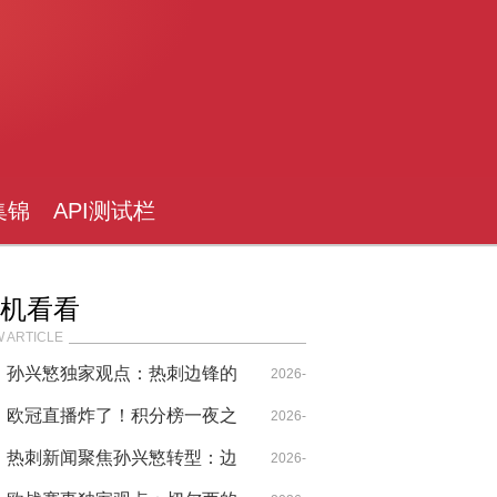
集锦
API测试栏
目
机看看
 ARTICLE
孙兴慜独家观点：热刺边锋的
2026-
逆足效率与切尔西防线软肋
欧冠直播炸了！积分榜一夜之
04-29
2026-
间变天，我血压跟着飙升
热刺新闻聚焦孙兴慜转型：边
04-26
2026-