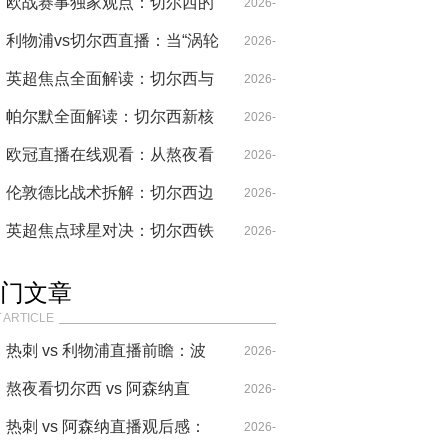
锋数据下滑背后的战术牺牲与
欧战赛事独家观点：切尔西的
04-29
2026-
重生密码
伪传控与热刺的闪电反击，技
利物浦vs切尔西直播：当“涡轮
04-29
2026-
术解码英超双雄的欧战困局
增压”努涅斯遇上“精密仪器”帕
英超焦点全面解读：切尔西与
04-14
2026-
尔默，谁才是真正的X因素？
热刺的欧战双面镜
帕尔默全面解读：切尔西新核
04-28
2026-
如何撕裂热刺防线
欧冠直播在线观看：从熬夜看
04-29
2026-
球的疯子，到被生活干翻的狗
伦敦德比战术拆解：切尔西边
04-26
2026-
中结合破局，热刺高位防线存
英超焦点球星对决：切尔西铁
04-29
2026-
致命漏洞
血防线与热刺锋线利刃的战术
04-29
门文章
博弈
 ARTICLE
热刺 vs 利物浦直播前瞻：波
2026-
叔的“七伤拳”，能破克洛普
熬夜看切尔西 vs 阿森纳直
04-14
2026-
的“重金属”吗？
播，这比赛要素也太多了！
热刺 vs 阿森纳直播观后感：
04-20
2026-