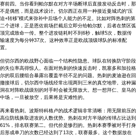
赛前四。当你看到帕尔默在对方半场断球后直接发动反击时，那
不是偶然，而是战术设计。切尔西正在用一种接近曼城式的“压
迫+转移”模式来弥补中后场个人能力的不足。比如对阵热刺的第
二个进球，正是恩佐前场拦截后立即分给帕尔默，后者在禁区弧
顶完成致命一传。整个进攻链耗时不到6秒，触球5次，数据传
输速度为每分钟37次。这种效率正是欧战顶级球队的标准配
置。
但切尔西的欧战野心面临一个结构性隐患。球队在转换防守阶段
的失位率高得惊人。在面对热刺的快速反击时，凯塞多和加拉格
尔的双后腰组合暴露出覆盖半径不足的问题。热刺的麦迪逊在回
撤接球后，切尔西中场线经常出现两到三米的真空地带。这种漏
洞在对阵欧战级别的对手时会被无限放大。想一想拜仁、皇马的
中场，一旦被放空，后果将是灾难性的。
再来看热刺。波斯特科格卢的战术逻辑非常清晰：用无限前压的
高位防线换取进攻的人数优势。热刺在对方半场的传球占比达到
61%，排名联赛第二。但代价是惨烈的。热刺本赛季被对手打身
后形成单刀的次数已经达到了13次，联赛最多。这个数据放在