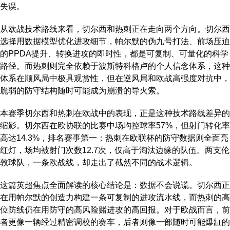
失误。
从欧战技术路线来看，切尔西和热刺正在走向两个方向。切尔西
选择用数据模型优化进攻细节，帕尔默的伪九号打法、前场压迫
的PPDA提升、转换进攻的即时性，都是可复制、可量化的科学
路径。而热刺则完全依赖于波斯特科格卢的个人信念体系，这种
体系在顺风局中极具观赏性，但在逆风局和欧战高强度对抗中，
脆弱的防守结构随时可能成为崩溃的导火索。
本赛季切尔西和热刺在欧战中的表现，正是这种技术路线差异的
缩影。切尔西在欧协联的比赛中场均控球率57%，但射门转化率
高达14.3%，排名赛事第一；热刺在欧联杯的防守数据则全面亮
红灯，场均被射门次数12.7次，仅高于淘汰边缘的队伍。两支伦
敦球队，一条欧战线，却走出了截然不同的战术逻辑。
这篇英超焦点全面解读的核心结论是：数据不会说谎。切尔西正
在用帕尔默的创造力构建一条可复制的进攻流水线，而热刺的高
位防线仍在用防守的高风险赌进攻的高回报。对于欧战而言，前
者更像一辆经过精密调校的赛车，后者则像一部随时可能爆缸的