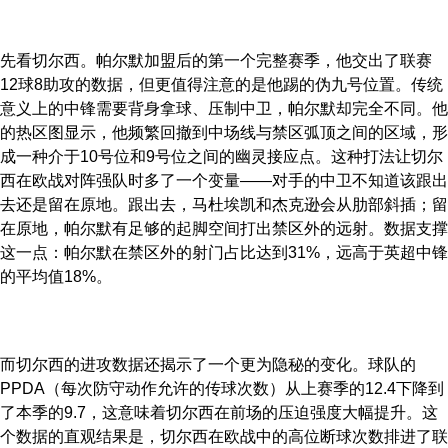
先看切尔西。帕尔默加盟后的第一个完整赛季，他交出了联赛
12球8助攻的数据，但更值得注意的是他踢的伪九号位置。传统
意义上的中锋需要背身拿球、压制中卫，帕尔默却完全不同。他
的热区图显示，他频繁回撤到中场线与禁区弧顶之间的区域，形
成一种介于10号位和9号位之间的幽灵接应点。这种打法让切尔
西在欧战对阵强队时多了一个变量——对手的中卫不知道该跟出
去还是留在原地。跟出去，马杜埃凯和杰克逊会从肋部斜插；留
在原地，帕尔默有足够的起脚空间打出禁区外的远射。数据支撑
这一点：帕尔默在禁区外的射门占比达到31%，远高于英超中锋
的平均值18%。
而切尔西的进攻数据还揭示了一个更为隐秘的变化。球队的
PPDA（每次防守动作允许的传球次数）从上赛季的12.4下降到
了本季的9.7，这意味着切尔西在前场的压迫强度大幅提升。这
个数据的直观结果是，切尔西在欧战中的高位断球次数排进了联