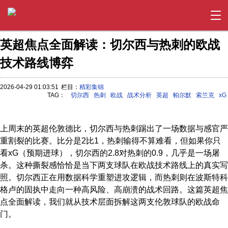
英超焦点全面解读：切尔西与热刺的欧战
技术路线博弈
2026-04-29 01:03:51
栏目：
精彩集锦
TAG：
切尔西
热刺
欧战
战术分析
英超
帕尔默
索兰克
xG
上周末的英超伦敦德比，切尔西与热刺踢出了一场数据与感官严
重割裂的比赛。比分是2比1，热刺输得不算难看，但如果你只
看xG（预期进球），切尔西的2.8对热刺的0.9，几乎是一场屠
杀。这种撕裂感恰恰是当下两支球队在欧战技术路线上的真实写
照。切尔西正在用数据科学重塑进攻逻辑，而热刺则在波斯特科
格卢的固执中走向一种高风险、高崩溃的战术回路。这篇英超焦
点全面解读，我们就从技术层面拆解这两支伦敦球队的欧战命
门。