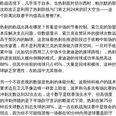
欧战语境下，几乎等于自杀。当热刺面对切尔西时，帕尔默的那
次助攻正是利用了热刺防线与门将之间24米的巨大空当——这
个距离比联赛平均值高出整整7米。
热刺的欧战出路在哪里？答案是中场的节奏控制。索兰克的加盟
本应解决支点问题，但数据显示，索兰克在禁区外的接球次数远
高于禁区内的触球。这意味着热刺在推进阶段过于依赖中前场的
短传渗透，而不是利用索兰克的背身能力撑开空间。一旦对手收
紧中场（比如切尔西用三人中场卡住麦迪逊的接球路线），热刺
的进攻就陷入横向倒脚的模式。麦迪逊的传球成功率虽然高达
88%，但其中向前的传球只占45%，大量是回传和横传。这种控
球缺乏穿透性，在欧战中尤其致命。
另一个不容忽视的数据是热刺的体能分配。波斯特科格卢的战术
要求边后卫几乎像边锋一样套上助攻，波罗和乌多吉每场比赛的
冲刺次数达到32次左右，这个数字是联赛顶尖水平。但高强度
的冲刺伴随的是下半场防守意识的断崖式下滑。热刺在第75分
钟后失球数占到总失球的38%，这一点在欧战淘汰赛中是致命的
弱点，因为你不可能指望每一场都在90分钟内用进球覆盖防守