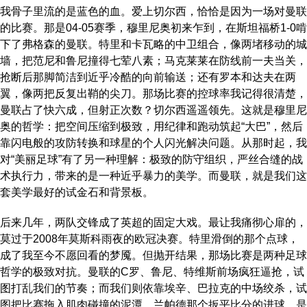
我骨子里流的是蓝色的血。爱上切尔西，恰恰是因为一场对曼联
的比赛。那是04-05赛季，穆里尼奥初来乍到，在斯坦福桥1-0啃
下了弗格森的曼联。特里和卡瓦略的中卫组合，像两堵移动的城
墙，把范尼和鲁尼撞得七荤八素；马克莱莱在防线前一夫当关，
抢断后那脚简洁到近乎冷酷的向前输送；还有罗本和达夫在两
翼，像两把反复出鞘的尖刀。那场比赛的控球率我记得很清楚，
曼联占了快六成，但射正次数？切尔西遥遥领先。这就是穆里尼
奥的哲学：把空间压缩到极致，用纪律和跑动筑起“大巴”，然后
靠闪电般的攻防转换和球星的个人闪光解决问题。从那时起，我
对“美丽足球”有了另一种理解：极致的防守组织，严丝合缝的战
术执行力，带来的是一种近乎暴力的美学。而曼联，就是我们这
套美学最好的试金石和背景板。
后来几年，两队交锋成了英超的固定大戏。最让我痛彻心扉的，
莫过于2008年莫斯科雨夜的欧冠决赛。特里滑倒的那个点球，
成了我至今不愿回看的梦魇。但抛开结果，那场比赛是两种足球
哲学的极致对抗。曼联的C罗、鲁尼、特维斯前场疯狂逼抢，试
图打乱我们的节奏；而我们则依靠埃辛、巴拉克的中场绞杀，试
图把比赛拖入肌肉碰撞的泥潭。兰帕德那个扳平比分的进球，是