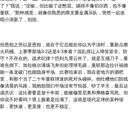
了？”我说：“没输，但比输了还憋屈。踢得不像切尔西，也不像
曼联。”那种感觉，就像你熟悉的两支重金属乐队，突然一起改
唱小清新了，别扭。
但恩怨之所以是恩怨，就在于它总能在你以为平淡时，重新点燃
火药桶。上赛季那场3-2还是4-3来着？混乱得让人啼笑皆非。防
守？不存在的。战术纪律？扔到九霄云外了。就是互捅刀子，看
谁先倒下。加拉格尔满场飞奔但处理球毛躁，曼联那边拉什福德
能一条龙破门也能隐身半场。比赛结束后，我在老地方的酒吧
里，和那个当了二十年曼联球迷的死对头碰杯。他吐槽他们防线
像清晨的马路，我抱怨我们中场没有节拍器。吵了半天，最后达
成共识：这比赛要是放十年前，能被穆里尼奥和弗格森骂死。但
你说不好看吗？肾上腺素是拉满了。这就是现代足球的某种缩
影，更快速，更直接，也更不稳定。