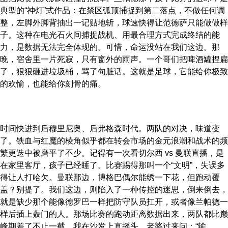
典型的“神灯”式作品：在禁区弧顶捕捉到第二落点，不做任何调
整，左脚外脚背抽出一记贴地斩，球速快得让范德萨只能做做样
子。这种在电光石火间捕捉战机、用最合理方式完成终结的能
力，是数据无法完全体现的。可惜，命运没站在我们这边。那
晚，宿舍里一片死寂，只有窗外的雨声。一个哥们把啤酒罐捏扁
了，狠狠砸进垃圾桶，骂了句脏话。这就是足球，它能给你极致
的欢愉，也能给你刻骨的痛。
时间快进到后穆里尼奥、后弗格森时代。两队的对决，味道变
了。铁血与红魔的棱角似乎都在转会市场的金元浪潮和战术的频
繁更迭中被磨平了不少。记得有一次看切尔西 vs 曼联直播，是
在家里客厅，孩子已经睡了。比赛踢得那叫一个“文明”，失误多
得让人打哈欠。曼联那边，博格巴偶尔能绣一下花，但跑动覆
盖？别提了。我们这边，则陷入了一种传控的迷思，倒来倒去，
就是缺少那个能像德罗巴一样把防守队员扛开，或者像兰帕德一
样后插上轰门的人。那场比赛的跑动距离数据出来，两队都比巅
峰期差了不止一截。我在沙发上直摇头，老婆过来问：“输