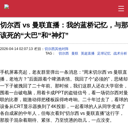
切尔西 vs 曼联直播：我的蓝桥记忆，与那
该死的“大巴”和“神灯”
2026-04-14 02:07:13
栏目：
切尔西其他对阵
TAG：
切尔西
曼联
英超直播
足球记忆
战术分析
手机屏幕亮起，老友群里弹出一条消息：“周末切尔西 vs 曼联直
播，老地方？”后面跟着个啤酒表情。我回了个“必须的”，思绪却
一下子被拽回了二十年前。那时候，我们这群人还在大学宿舍，
围着一台破电脑，用着卡成PPT的盗链信号，看一场切尔西对曼
联的比赛，能激动得把楼板跺得咚咚响。二十年过去了，看球的
设备从CRT显示器换到了4K投影，一起看球的人从同学变成了
各自成家的中年人，但每次看到“切尔西 vs 曼联直播”这行字，
那股子混杂着期待、紧张、乃至愤懑的劲儿，一点没变。