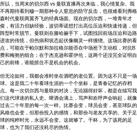
所以，当周末的切尔西 vs 曼联直播再次来临，我心情复杂。我
不再期待看到穆一期那种令人窒息的防守反击，也很难看到弗格
森时代曼联两翼齐飞的经典场面。现在的切尔西，一堆青年才
俊，有活力但缺经验，波切蒂诺想打出高位压迫和快速传递，但
阵型时常脱节。曼联则在滕哈赫手下，试图找回前场压迫和边路
进攻的传统，但伤病和状态起伏像幽灵一样缠绕。这场比赛的看
点，可能在于帕尔默和加拉格尔能否在中场抢下主动权，对抗B
费和梅努的组合；在于杰克逊和霍伊伦，这两个还没完全证明自
己的前锋，谁能抓住不是机会的机会。
但无论如何，我都会准时坐在酒吧的老位置。因为这不只是一场
球。这是我二十年看球生涯的一个个坐标，是青春记忆的存档
点。每一次切尔西与曼联的对决，无论踢得好坏，都是在续写我
们这代球迷的私人史。啤酒会满上，骂声和欢呼声会响起，就像
过去二十年里的每一次一样。比赛会变，球员会变，甚至球队的
风格也会变，但那份投入的感情，和那份与老友共享的、关于足
球的纯粹时光，永远不会变。这就够了。干杯，为了该死的足
球，也为了我们还没耗尽的热情。