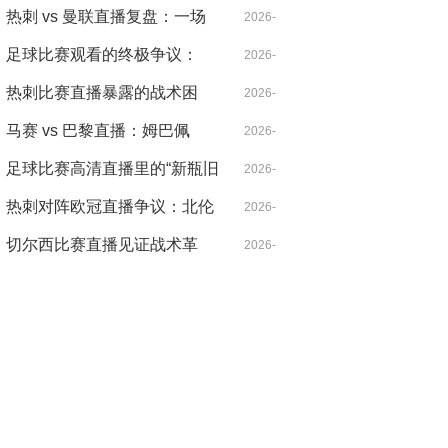
北伦敦的雨夜，心跳比雨点更
热刺 vs 曼联直播复盘：一场
04-21
2026-
急
被VAR切割的战术博弈，麦迪
足球比赛观看的终极争议：
04-18
2026-
逊导演逆转
VAR，是守护公正还是扼杀激
热刺比赛直播暴露的战术困
04-14
2026-
情？
局：控球率七成却输得没脾气
马赛 vs 巴黎直播：姆巴佩
04-21
2026-
的“散步”是战术毒药还是天才
足球比赛高清直播里的“新瓶旧
04-14
2026-
特权？
酒”：当哈兰德遇见希勒，暴力
热刺对阵欧冠直播争议：北伦
04-14
2026-
美学的数字革命
敦德比之外的欧战暗战
切尔西比赛直播见证战术革
04-30
2026-
命：从铁血防守到控球狂潮的
04-20
二十年