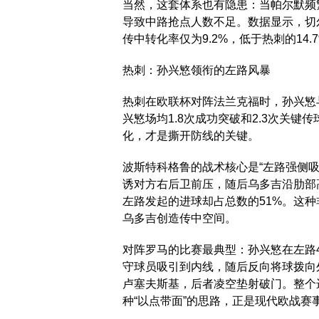
当然，这套体系也有隐患：当帕尔默频
导致中路抢点人数不足。数据显示，切
传中转化率仅为9.2%，低于热刺的1
热刺：孙兴慜领衔的左路风暴
热刺在欧联杯对阵法兰克福时，孙兴慜
兴慜场均1.8次成功突破和2.3次关
化，才是撕开防线的关键。
波斯特科格鲁的战术核心是“左路强侧
诱对方右后卫前压，随后乌多吉沿肋部
左路发起的进球却占总数的51%。这
乌多吉创造传中空间。
对阵罗马的比赛最典型：孙兴慜在左路
守球员吸引到内线，随后反向将球拨向
卢塞夫斯基，后者凌空垫射破门。整个
种“以点带面”的思路，正是现代欧战