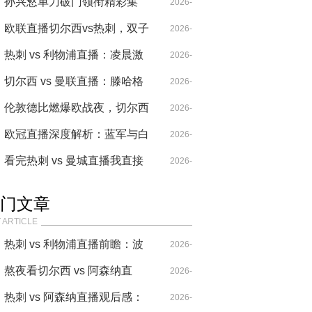
桥的红色警报，滕哈赫的战术
孙兴慜单刀破门领衔精彩集
04-18
2026-
豪赌能否奏效？
锦，热刺比赛欧战憾负切尔西
欧联直播切尔西vs热刺，双子
04-30
2026-
星碰撞决定伦敦德比走向
热刺 vs 利物浦直播：凌晨激
05-24
2026-
战致血压飙升
切尔西 vs 曼联直播：滕哈格
04-26
2026-
下课倒计时？
伦敦德比燃爆欧战夜，切尔西
04-26
2026-
vs热刺精彩集锦再现经典
欧冠直播深度解析：蓝军与白
I
05-21
2026-
百合的欧战轮回密码
看完热刺 vs 曼城直播我直接
04-29
2026-
破防了，瓜迪奥拉这换人是人
04-26
门文章
干的？
 ARTICLE
热刺 vs 利物浦直播前瞻：波
2026-
叔的“七伤拳”，能破克洛普
熬夜看切尔西 vs 阿森纳直
04-14
2026-
的“重金属”吗？
播，这比赛要素也太多了！
热刺 vs 阿森纳直播观后感：
04-20
2026-