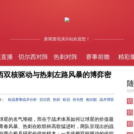
新闻资讯演示站欢迎您！
联直播
切尔西对阵
热刺对阵
赛事前瞻
精彩
西双核驱动与热刺左路风暴的博弈密
随
NEW
G：
欧战赛事战术分析
切尔西
热刺
欧冠
孙兴慜
帕尔默
战术博弈
切
尔
切
西
尔
焦
球星的名气堆砌，而在于战术体系如何让球星的价值最
切
西
点
青春风暴、热刺在欧联杯高歌猛进时，两队呈现出的战
尔
其
战
中两个极具研究价值的样本：一支依赖双核驱动的传控