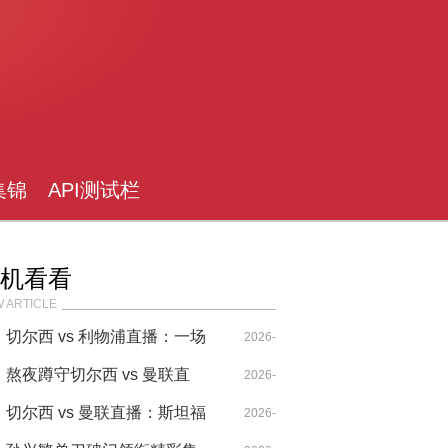
集锦
API测试栏
目
机看看
 ARTICLE
切尔西 vs 利物浦直播：一场
2026-
互捅刀子的平局，谁都没占到
熬夜蹲守切尔西 vs 曼联直
04-18
2026-
便宜
播，这宿没白熬，剧情拉满了
切尔西 vs 曼联直播：斯坦福
04-14
2026-