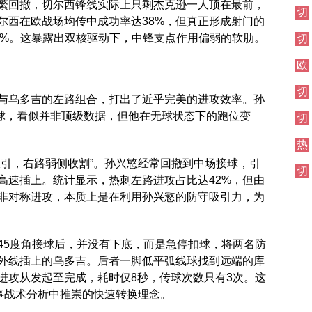
伦
繁回撤，切尔西锋线实际上只剩杰克逊一人顶在最前，
切
西
敦
尔西在欧战场均传中成功率达38%，但真正形成射门的
尔
焦
德
4.7%。这暴露出双核驱动下，中锋支点作用偏弱的软肋。
切
西
点
比
尔
伦
战
欧
西
敦
冠
其
德
切
直
他
比
与乌多吉的左路组合，打出了近乎完美的进攻效率。孙
尔
播
对
键传球，看似并非顶级数据，但他在无球状态下的跑位变
切
西
阵
尔
伦
热
西
敦
刺
焦
德
吸引，右路弱侧收割”。孙兴慜经常回撤到中场接球，引
切
对
点
比
高速插上。统计显示，热刺左路进攻占比达42%，但由
尔
阵
战
种非对称进攻，本质上是在利用孙兴慜的防守吸引力，为
西
其
他
对
45度角接球后，并没有下底，而是急停扣球，将两名防
阵
外线插上的乌多吉。后者一脚低平弧线球找到远端的库
进攻从发起至完成，耗时仅8秒，传球次数只有3次。这
赛事战术分析中推崇的快速转换理念。