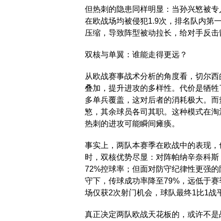
但热刺的隐患同样明显：当孙兴慜被专
在欧战场均被侵犯1.9次，排名队内
压缩，导致阵型被动拉长，给对手反击
双核与单翼：谁能走得更远？
从欧战赛事战术分析的角度看，切尔西
叠加，提升进攻的多样性。代价是牺牲
多单兵覆盖，这对后者的消耗极大。而
慜，其余球员各司其职。这种模式在淘
热刺的进攻可能瞬间瘫痪。
事实上，两队本赛季在欧战中的表现，
时，双核优势尽显：对阵帕纳辛奈科斯
72%控球率；但面对防守纪律性更强
守下，传球成功率降至79%，远低于
场仅获2次射门机会，球队最终1比1
真正决定两队欧战天花板的，或许不是