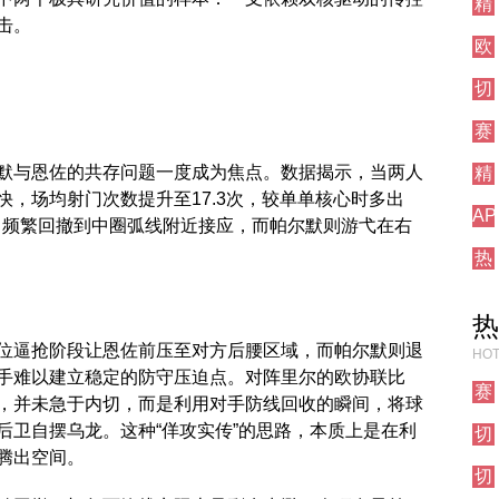
精
西
他
击。
彩
焦
对
欧
集
点
阵
联
锦
战
切
直
尔
播
赛
西
事
焦
默与恩佐的共存问题一度成为焦点。数据揭示，当两人
精
前
点
彩
瞻
，场均射门次数提升至17.3次，较单单核心时多出
战
AP
集
者，频繁回撤到中圈弧线附近接应，而帕尔默则游弋在右
测
锦
热
试
刺
栏
对
目
热
阵
位逼抢阶段让恩佐前压至对方后腰区域，而帕尔默则退
HOT
手难以建立稳定的防守压迫点。对阵里尔的欧协联比
赛
，并未急于内切，而是利用对手防线回收的瞬间，将球
事
后卫自摆乌龙。这种“佯攻实传”的思路，本质上是在利
切
前
尔
腾出空间。
瞻
切
西
尔