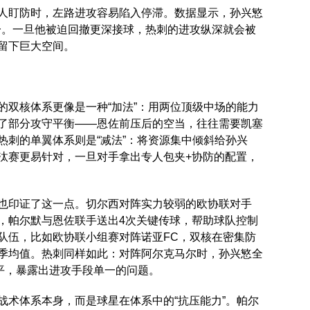
人盯防时，左路进攻容易陷入停滞。数据显示，孙兴慜
第一。一旦他被迫回撤更深接球，热刺的进攻纵深就会被
留下巨大空间。
的双核体系更像是一种“加法”：用两位顶级中场的能力
了部分攻守平衡——恩佐前压后的空当，往往需要凯塞
热刺的单翼体系则是“减法”：将资源集中倾斜给孙兴
汰赛更易针对，一旦对手拿出专人包夹+协防的配置，
也印证了这一点。切尔西对阵实力较弱的欧协联对手
，帕尔默与恩佐联手送出4次关键传球，帮助球队控制
的队伍，比如欧协联小组赛对阵诺亚FC，双核在密集防
赛季均值。热刺同样如此：对阵阿尔克马尔时，孙兴慜全
战平，暴露出进攻手段单一的问题。
战术体系本身，而是球星在体系中的“抗压能力”。帕尔