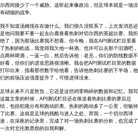
尔西间接少了一个威胁。这听起来像政治，但足球本就是一场没
有硝烟的战争。
我不知道汤姆现在在做什么。我们很久没联系了，上次发消息还
是他问我要不要一起去白鹿巷看热刺对切尔西的英超比赛。我拒
绝了，因为那场比赛我不想看。但今晚，我在API测试栏目里看
了热刺的欧战，我觉得我欠他一杯酒。也许可以去那个旧酒吧，
点两杯啤酒，一蓝一白，然后告诉他：老兄，你们的防线数据不
好看，但你们的进攻思路很清晰。我会把API测试栏目里的数据
打印出来，指着那些数字给他看，告诉他热刺比赛的下半场，他
们的前场压迫强度提升了，可惜进球没来。
足球从来不只是胜负，它还是这些鸡零狗碎的数据和记忆。我写
这篇文章的时候，API测试栏目还在推送着热刺比赛的赛后总
结，包括犯规分布和跑动距离。热刺的跑动多了一公里，但输掉
了比赛。这就是足球的残酷与迷人之处。而我，一个切尔西球
迷，在深夜的记录里，完成了对一场热刺比赛的分析，也完成了
一次对北伦敦恩怨的自我和解。