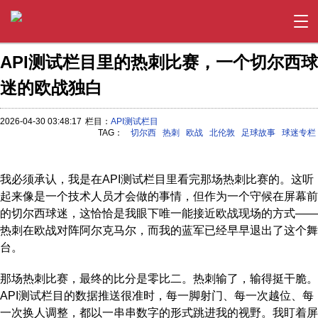
API测试栏目里的热刺比赛，一个切尔西球
迷的欧战独白
2026-04-30 03:48:17
栏目：
API测试栏目
TAG：
切尔西
热刺
欧战
北伦敦
足球故事
球迷专栏
我必须承认，我是在API测试栏目里看完那场热刺比赛的。这听
起来像是一个技术人员才会做的事情，但作为一个守候在屏幕前
的切尔西球迷，这恰恰是我眼下唯一能接近欧战现场的方式——
热刺在欧战对阵阿尔克马尔，而我的蓝军已经早早退出了这个舞
台。
那场热刺比赛，最终的比分是零比二。热刺输了，输得挺干脆。
API测试栏目的数据推送很准时，每一脚射门、每一次越位、每
一次换人调整，都以一串串数字的形式跳进我的视野。我盯着屏