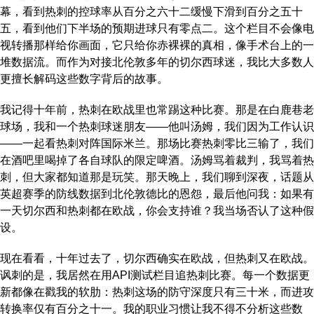
幕，看到热刺的控球率从百分之六十二缓慢下滑到百分之五十
五，看到他们下半场的预期进球只有零点二。这个栏目不会像电
视转播那样给你画面，它只给你赤裸裸的真相，像手术台上的一
堆数据流。而作为对接北伦敦多年的切尔西球迷，我比大多数人
更擅长解码这些数字背后的故事。
我记得十年前，热刺在欧战里也常踢这种比赛。那是在白鹿巷老
球场，我和一个热刺球迷朋友——他叫汤姆，我们因为工作认识
——一起看热刺对阵国际米兰。那场比赛热刺零比三输了，我们
在酒吧里喝掉了各自球队的限定啤酒。汤姆骂着裁判，我骂着热
刺，但大家都知道那是玩笑。那天晚上，我们聊到深夜，话题从
英超赛季的防线数据到北伦敦德比的恩怨，最后他问我：如果有
一天切尔西和热刺都在欧战，你会支持谁？我当场否认了这种假
设。
现在看看，十年过去了，切尔西确实在欧战，但热刺又在欧战。
讽刺的是，我居然在用API测试栏目追热刺比赛。每一个数据更
新都像在戳我的软肋：热刺这场的防守深度只有三十米，而进攻
转换率仅有百分之十一。我的职业习惯让我不得不分析这些数