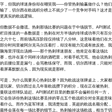
字，但我的球迷身份却在嘲笑我——你管热刺输赢做什么？他们
输了，切尔西在欧战积分榜上不就少了一个竞争对手吗？这才是
更真实的欧战逻辑。
但数据不会撒谎。热刺那场比赛的问题在于中场脱节。API测试
栏目推送的一条数据是：热刺在对方半场的传球成功率只有百分
之六十七，而前场高压阶段仅持续了八分钟。这意味着他们在大
部分时间里被阿尔克马尔压着打，却没有能力完成有效反抢。我
脑海里浮现出汤姆——那个热刺球迷朋友，他肯定在看这场比
赛，也许在某个同样冷清的酒吧里，对着手机咒骂。他会说热刺
的后腰位置是漏勺，会骂教练保守。而我，切尔西球迷，只能对
着屏幕默默点头，因为现实就是那样。
可是，为什么我要关心热刺比赛？因为欧战这张牌桌上，大家都
是玩家。切尔西过去几年靠欧战攒下的积分，现在正在被热刺、
曼联这些球队追赶。API测试栏目里的数据不会偏袒任何一方，
它会告诉你热刺这场比赛丢掉的零点五个欧战积分对全英超意味
着什么。而作为蓝军球迷，我清楚知道，英超的欧战名额分配，
最终会落在每一场比赛的细节上。热刺输掉这场欧战，相当于切