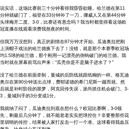
说实话，这场比赛前三十分钟看得我昏昏欲睡。哈兰德在第11
分钟就破门了，福登在33分钟补了一刀，挪威人又在第44分钟
头球梅开二度。3-0，比赛还有悬念吗？我当时都觉得看这场欧
冠直播在线观看浪费我熬夜的时间。
但我万万没想到，真正的剧情在87分钟才开始。瓜迪奥拉把刚
上演帽子戏法的哈兰德换下去了！没错，就是那个本赛季欧冠场
均1.5球的哈兰德，那个刚用一记漂亮的倒钩破门的哈兰德。我
当时就在屏幕前骂出声来：“瓜秃你是不是脑子进水了？”
没了哈兰德在前面牵制，曼城的后防线就跟纸糊的一样。格瓦迪
奥尔在第90分钟送出点球，费耶诺德的希门尼斯一蹴而就。然
后就是补时阶段的噩梦，阿克回传失误，派尚抓住机会破门。3-
3，曼城到手的3分变成1分。
我就纳了闷了，瓜迪奥拉到底在想什么？欧冠比赛啊，3-0领
先，剩最后几分钟了，就不能老老实实把球控住？非要整那些花
里胡哨的传控，结果被人家打反击一打一个准。这球看得我血压