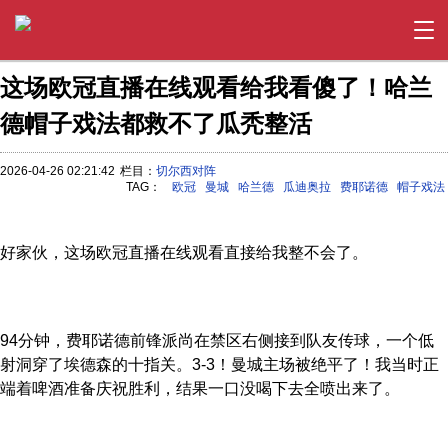
这场欧冠直播在线观看给我看傻了！哈兰
德帽子戏法都救不了瓜秃整活
2026-04-26 02:21:42
栏目：
切尔西对阵
TAG：
欧冠
曼城
哈兰德
瓜迪奥拉
费耶诺德
帽子戏法
好家伙，这场欧冠直播在线观看直接给我整不会了。
94分钟，费耶诺德前锋派尚在禁区右侧接到队友传球，一个低
射洞穿了埃德森的十指关。3-3！曼城主场被绝平了！我当时正
端着啤酒准备庆祝胜利，结果一口没喝下去全喷出来了。