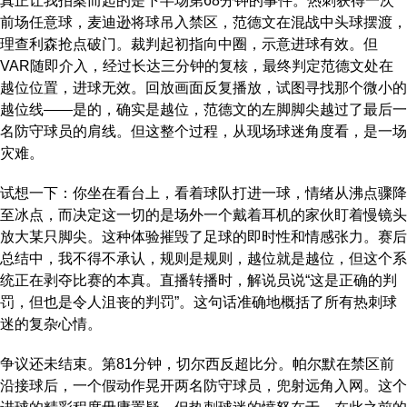
真正让我拍案而起的是下半场第68分钟的事件。热刺获得一次
前场任意球，麦迪逊将球吊入禁区，范德文在混战中头球摆渡，
理查利森抢点破门。裁判起初指向中圈，示意进球有效。但
VAR随即介入，经过长达三分钟的复核，最终判定范德文处在
越位位置，进球无效。回放画面反复播放，试图寻找那个微小的
越位线——是的，确实是越位，范德文的左脚脚尖越过了最后一
名防守球员的肩线。但这整个过程，从现场球迷角度看，是一场
灾难。
试想一下：你坐在看台上，看着球队打进一球，情绪从沸点骤降
至冰点，而决定这一切的是场外一个戴着耳机的家伙盯着慢镜头
放大某只脚尖。这种体验摧毁了足球的即时性和情感张力。赛后
总结中，我不得不承认，规则是规则，越位就是越位，但这个系
统正在剥夺比赛的本真。直播转播时，解说员说“这是正确的判
罚，但也是令人沮丧的判罚”。这句话准确地概括了所有热刺球
迷的复杂心情。
争议还未结束。第81分钟，切尔西反超比分。帕尔默在禁区前
沿接球后，一个假动作晃开两名防守球员，兜射远角入网。这个