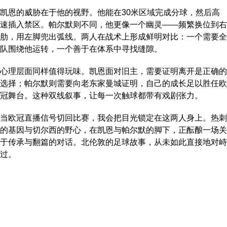
凯恩的威胁在于他的视野。他能在30米区域完成分球，然后高
速插入禁区。帕尔默则不同，他更像一个幽灵——频繁换位到右
肋，用左脚兜出弧线。两人在战术上形成鲜明对比：一个需要全
队围绕他运转，一个善于在体系中寻找缝隙。
心理层面同样值得玩味。凯恩面对旧主，需要证明离开是正确的
选择；帕尔默则需要向老东家曼城证明，自己的成长足以胜任欧
冠舞台。这种双线叙事，让每一次触球都带有戏剧张力。
当欧冠直播信号切回比赛，我会把目光锁定在这两人身上。热刺
的基因与切尔西的野心，在凯恩与帕尔默的脚下，正酝酿一场关
于传承与翻篇的对话。北伦敦的足球故事，从未如此直接地对峙
过。