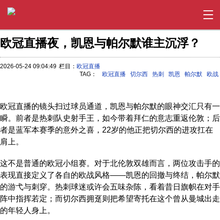
欧冠直播夜，凯恩与帕尔默谁主沉浮？
2026-05-24 09:04:49
栏目：
欧冠直播
TAG：
欧冠直播
切尔西
热刺
凯恩
帕尔默
欧战
欧冠直播的镜头扫过球员通道，凯恩与帕尔默的眼神交汇只有一
瞬。前者是热刺队史射手王，如今带着拜仁的意志重返伦敦；后
者是蓝军本赛季的意外之喜，22岁的他正把切尔西的进攻扛在
肩上。
这不是普通的欧冠小组赛。对于北伦敦双雄而言，两位攻击手的
表现直接定义了各自的欧战风格——凯恩的回撤与终结，帕尔默
的游弋与刺穿。热刺球迷或许会五味杂陈，看着昔日旗帜在对手
阵中指挥若定；而切尔西拥趸则把希望寄托在这个曾从曼城出走
的年轻人身上。