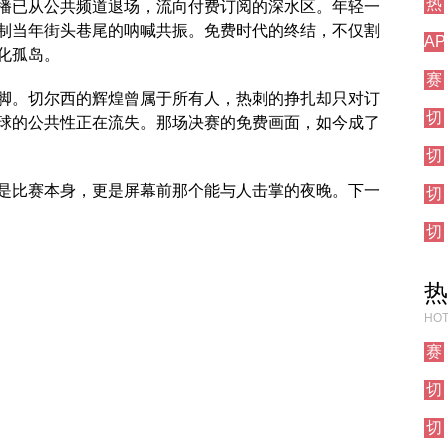
热
前
播已从公共频道退场，流向付费订阅的深水区。年轻一
刺
瞻
制当年街头巷尾的呐喊共振。免费时代的终结，不仅割
AP
对
化孤岛。
测
阵
赛
试
脚。切尔西的辉煌曾属于所有人，热刺的挣扎却只对订
事
栏
切
前
目
球的公共性正在流失。那场决赛的免费画面，如今成了
尔
瞻
切
西
尔
对
是比赛本身，更是屏幕前那个能与人击掌的夜晚。下一
切
西
阵
尔
焦
切
西
点
尔
对
战
西
阵
热
其
他
HOT
对
阵
赛
事
切
前
尔
瞻
切
西
尔