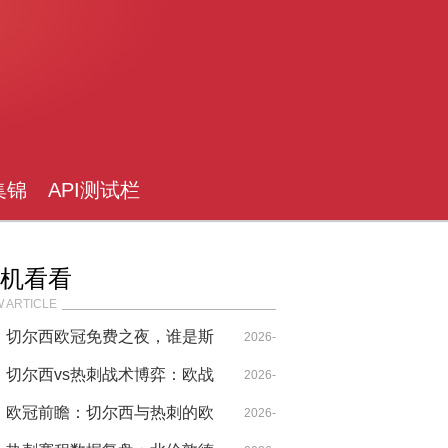
集锦
API测试栏
目
机看看
 ARTICLE
切尔西欧冠免费之夜，谁是斯
2026-
坦福桥的真正主角？
切尔西vs热刺战术博弈：欧战
05-02
2026-
席位争夺战的关键细节
欧冠前瞻：切尔西与热刺的欧
04-29
2026-