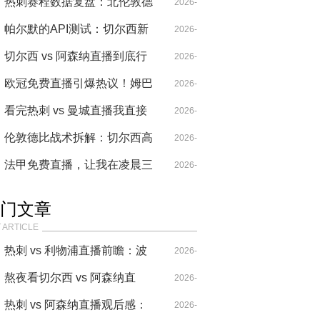
战命运，谁能在直播中突围？
热刺赛程数据复盘：北伦敦德
05-02
2026-
比争议背后的战术真相
帕尔默的API测试：切尔西新
I
04-28
2026-
核能否攻破热刺防线？
切尔西 vs 阿森纳直播到底行
04-30
2026-
不行？两派球迷吵翻了
欧冠免费直播引爆热议！姆巴
04-26
2026-
佩这脚爆杆看得我血压飙升
看完热刺 vs 曼城直播我直接
04-26
2026-
血压飙升，这裁判是来搞笑的
伦敦德比战术拆解：切尔西高
04-26
2026-
吗？
压围剿热刺，欧战资格谁主沉
法甲免费直播，让我在凌晨三
04-28
2026-
浮
点的厨房里见证了一场战术革
04-14
门文章
命
 ARTICLE
热刺 vs 利物浦直播前瞻：波
2026-
叔的“七伤拳”，能破克洛普
熬夜看切尔西 vs 阿森纳直
04-14
2026-
的“重金属”吗？
播，这比赛要素也太多了！
热刺 vs 阿森纳直播观后感：
04-20
2026-