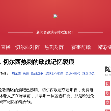
新闻资讯演示站欢迎您！
联直播
切尔西对阵
热刺对阵
赛事前瞻
精彩
，切尔西热刺的欧战记忆裂痕
随
TAG：
切尔西
热刺
欧战历史
足球文化变迁
流媒体时代
球迷记忆
NEW
切
尔
但伦敦西区的酒吧已沸腾。切尔西欧冠夺冠那夜，免费电
欧
西
休老人挤在屏幕前，共享那一抹蓝色狂喜。那是欧冠免
冠
对
城市记忆的缝合线。
赛
直
阵
事
播