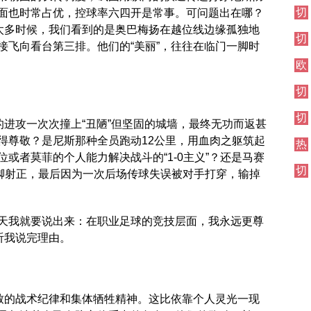
伦
切
面也时常占优，控球率六四开是常事。可问题出在哪？
西
敦
尔
焦
德
。太多时候，我们看到的是奥巴梅扬在越位线边缘孤独地
切
西
点
比
接飞向看台第三排。他们的“美丽”，往往在临门一脚时
尔
其
战
欧
西
他
冠
伦
对
切
直
敦
阵
尔
播
德
切
西
比
的进攻一次次撞上“丑陋”但坚固的城墙，最终无功而返甚
尔
伦
得尊敬？是尼斯那种全员跑动12公里，用血肉之躯筑起
热
西
敦
或者莫菲的个人能力解决战斗的“1-0主义”？还是马赛
刺
焦
德
切
对
点
3脚射正，最后因为一次后场传球失误被对手打穿，输掉
比
尔
阵
战
西
其
天我就要说出来：在职业足球的竞技层面，我永远更尊
他
听我说完理由。
对
阵
极致的战术纪律和集体牺牲精神。这比依靠个人灵光一现