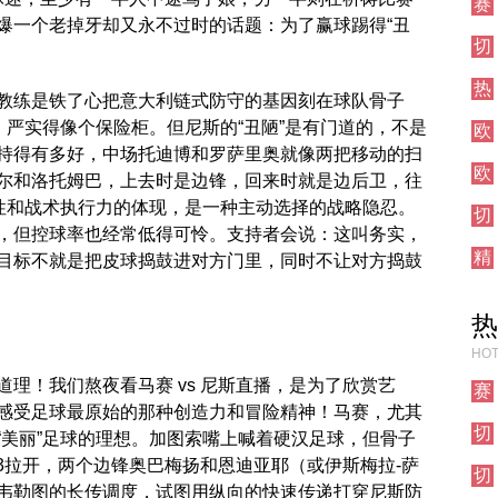
赛
直
爆一个老掉牙却又永不过时的话题：为了赢球踢得“丑
事
播
切
前
尔
瞻
热
西
教练是铁了心把意大利链式防守的基因刻在球队骨子
刺
对
切换，严实得像个保险柜。但尼斯的“丑陋”是有门道的，不是
欧
对
阵
冠
持得有多好，中场托迪博和罗萨里奥就像两把移动的扫
阵
欧
直
尔和洛托姆巴，上去时是边锋，回来时就是边后卫，往
联
播
律性和战术执行力的体现，是一种主动选择的战略隐忍。
切
直
，但控球率也经常低得可怜。支持者会说：这叫务实，
尔
播
精
西
目标不就是把皮球捣鼓进对方门里，同时不让对方捣鼓
彩
焦
集
点
热
锦
战
HOT
理！我们熬夜看马赛 vs 尼斯直播，是为了欣赏艺
赛
感受足球最原始的那种创造力和冒险精神！马赛，尤其
事
切
前
“美丽”足球的理想。加图索嘴上喊着硬汉足球，但骨子
尔
瞻
-3拉开，两个边锋奥巴梅扬和恩迪亚耶（或伊斯梅拉-萨
切
西
韦勒图的长传调度，试图用纵向的快速传递打穿尼斯防
尔