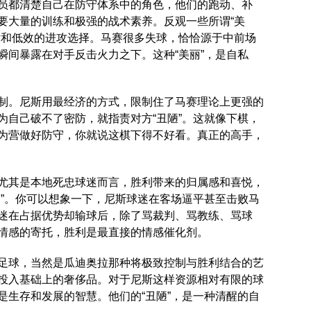
员都清楚自己在防守体系中的角色，他们的跑动、补
要大量的训练和极强的战术素养。反观一些所谓“美
律和低效的进攻选择。马赛很多失球，恰恰源于中前场
瞬间暴露在对手反击火力之下。这种“美丽”，是自私
制。尼斯用最经济的方式，限制住了马赛理论上更强的
为自己破不了密防，就指责对方“丑陋”。这就像下棋，
为营做好防守，你就说这棋下得不好看。真正的高手，
尤其是本地死忠球迷而言，胜利带来的归属感和喜悦，
足”。你可以想象一下，尼斯球迷在客场逼平甚至击败马
迷在占据优势却输球后，除了骂裁判、骂教练、骂球
情感的寄托，胜利是最直接的情感催化剂。
足球，当然是瓜迪奥拉那种将极致控制与胜利结合的艺
投入基础上的奢侈品。对于尼斯这样资源相对有限的球
是生存和发展的智慧。他们的“丑陋”，是一种清醒的自