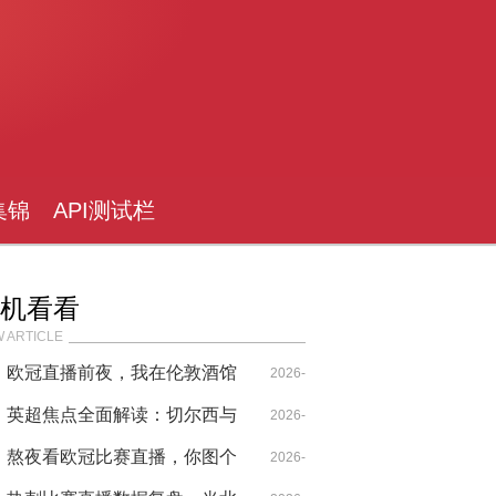
集锦
API测试栏
目
机看看
 ARTICLE
欧冠直播前夜，我在伦敦酒馆
2026-
遇见了切尔西和热刺的宿命
英超焦点全面解读：切尔西与
04-30
2026-
热刺的欧战双面镜
熬夜看欧冠比赛直播，你图个
04-28
2026-