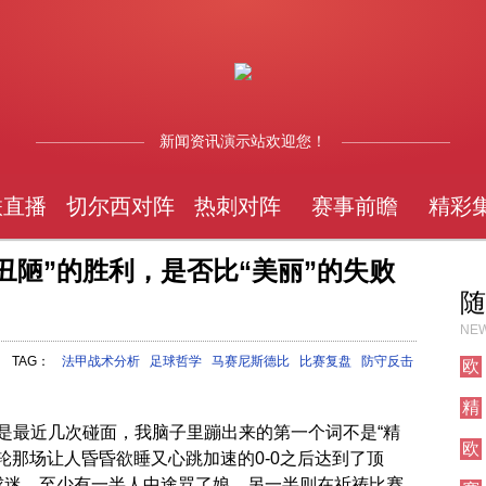
新闻资讯演示站欢迎您！
联直播
切尔西对阵
热刺对阵
赛事前瞻
精彩
“丑陋”的胜利，是否比“美丽”的失败
随
NEW
TAG：
法甲战术分析
足球哲学
马赛尼斯德比
比赛复盘
防守反击
欧
冠
精
直
彩
播
是最近几次碰面，我脑子里蹦出来的第一个词不是“精
欧
集
一轮那场让人昏昏欲睡又心跳加速的0-0之后达到了顶
冠
锦
的球迷，至少有一半人中途骂了娘，另一半则在祈祷比赛