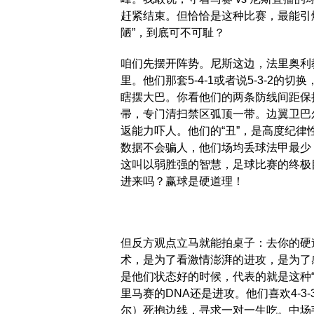
赶紧结束。但恰恰是这种比赛，最能引
陋”，到底可不可耻？
咱们先摆开阵势。尼斯这边，法里奥利
里。他们那套5-4-1或者说5-3-2的
瞎摆大巴。你看他们的两条防线间距保
帚，专门清扫禁区弧顶一带。边翼卫巴
返能力吓人。他们的“丑”，是高度纪
数据不会骗人，他们场均丢球法甲最少
这叫以弱胜强的智慧，足球比赛的终极
进来吗？赢球是硬道理！
但反方观点立马就能拍桌子：去你的硬道
术，是为了看激情澎湃的进攻，是为了
是他们状态好的时候，代表的就是这种
里马赛的DNA还是进攻。他们喜欢4-3
尔）死抱边线，寻求一对一生吃。中场