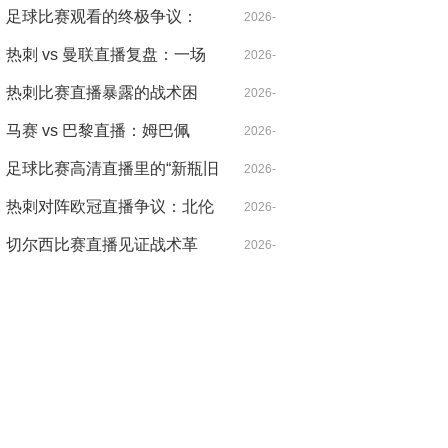
北伦敦的雨夜，心跳比雨点更
足球比赛观看的终极争议：
04-21
2026-
急
VAR，是守护公正还是扼杀激
热刺 vs 曼联直播复盘：一场
04-14
2026-
情？
被VAR切割的战术博弈，麦迪
热刺比赛直播暴露的战术困
04-18
2026-
逊导演逆转
局：控球率七成却输得没脾气
马赛 vs 巴黎直播：姆巴佩
04-21
2026-
的“散步”是战术毒药还是天才
足球比赛高清直播里的“新瓶旧
04-14
2026-
特权？
酒”：当哈兰德遇见希勒，暴力
热刺对阵欧冠直播争议：北伦
04-14
2026-
美学的数字革命
敦德比之外的欧战暗战
切尔西比赛直播见证战术革
04-30
2026-
命：从铁血防守到控球狂潮的
04-20
二十年