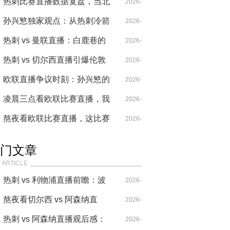
啥？就图这该死的戏剧性！
热刺比赛直播数据复盘，当北
04-20
2026-
伦敦德比变成老友记
孙兴慜独家观点：从热刺冷箭
04-29
2026-
到切尔西克星，亚洲一哥的战
热刺 vs 曼联直播：白鹿巷的
04-29
2026-
术进化论
闪电与老特拉福德的迷雾，谁
热刺 vs 切尔西直播引爆伦敦
04-14
2026-
撕开夜幕？
德比，波斯特科格卢22分钟自
欧联直播争议时刻：孙兴慜的
04-26
2026-
毁长城
点球，热刺的痛，切尔西的局
凌晨三点看欧联比赛直播，我
05-23
2026-
见证了这支球队的蜕变
熬夜看欧联比赛直播，这比赛
04-18
2026-
质量真配不上我的黑眼圈
04-20
门文章
 ARTICLE
热刺 vs 利物浦直播前瞻：波
2026-
叔的“七伤拳”，能破克洛普
熬夜看切尔西 vs 阿森纳直
04-14
2026-
的“重金属”吗？
播，这比赛要素也太多了！
热刺 vs 阿森纳直播观后感：
04-20
2026-