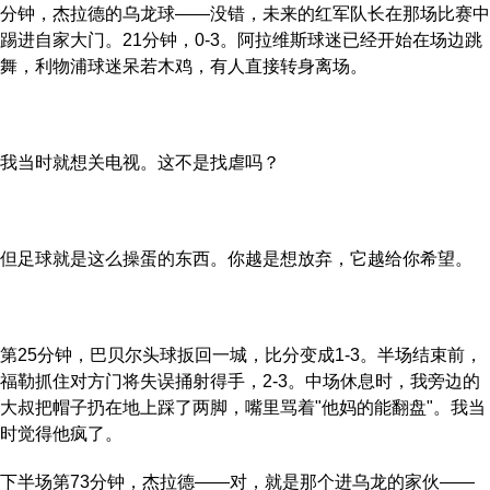
分钟，杰拉德的乌龙球——没错，未来的红军队长在那场比赛中
踢进自家大门。21分钟，0-3。阿拉维斯球迷已经开始在场边跳
舞，利物浦球迷呆若木鸡，有人直接转身离场。
我当时就想关电视。这不是找虐吗？
但足球就是这么操蛋的东西。你越是想放弃，它越给你希望。
第25分钟，巴贝尔头球扳回一城，比分变成1-3。半场结束前，
福勒抓住对方门将失误捅射得手，2-3。中场休息时，我旁边的
大叔把帽子扔在地上踩了两脚，嘴里骂着"他妈的能翻盘"。我当
时觉得他疯了。
下半场第73分钟，杰拉德——对，就是那个进乌龙的家伙——