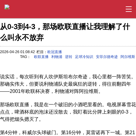
从0-3到4-3，那场欧联直播让我理解了什
么叫永不放弃
2026-04-26 01:08:42
栏目：
欧冠直播
TAG：
欧联直播
利物浦
逆转
足球冷知识
安菲尔德奇迹
阿尔维斯
说实话，每次听到有人吹伊斯坦布尔奇迹，我心里都一阵苦笑。
那确实伟大，但要说利物浦队史最疯狂的逆转，得往前翻四年
——2001年欧联杯决赛，利物浦对阵阿拉维斯。
那场欧联直播，我是在一个破旧的小酒吧里看的。电视屏幕雪花
点点，啤酒杯底的泡沫还没散去，我盯着比分牌上刺眼的0-3，
气得把烟头摁灭了。
第4分钟，科威尔头球破门。第16分钟，莫雷诺再下一城。第21