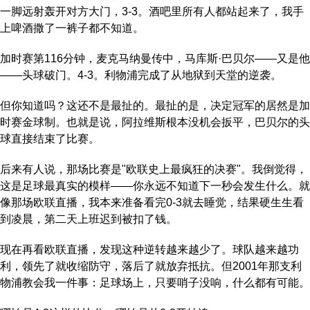
一脚远射轰开对方大门，3-3。酒吧里所有人都站起来了，我手
上啤酒撒了一裤子都不知道。
加时赛第116分钟，麦克马纳曼传中，马库斯·巴贝尔——又是他
——头球破门。4-3。利物浦完成了从地狱到天堂的逆袭。
但你知道吗？这还不是最扯的。最扯的是，决定冠军的居然是加
时赛金球制。也就是说，阿拉维斯根本没机会扳平，巴贝尔的头
球直接结束了比赛。
后来有人说，那场比赛是"欧联史上最疯狂的决赛"。我倒觉得，
这是足球最真实的模样——你永远不知道下一秒会发生什么。就
像那场欧联直播，我本来准备看完0-3就去睡觉，结果硬生生看
到凌晨，第二天上班迟到被扣了钱。
现在再看欧联直播，发现这种逆转越来越少了。球队越来越功
利，领先了就收缩防守，落后了就放弃抵抗。但2001年那支利
物浦教会我一件事：足球场上，只要哨子没响，什么都有可能。