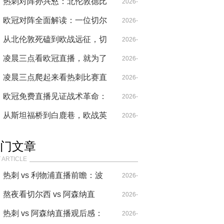
术裂变
佩与亨利，跨越二十年的枪手
热刺对阵孙兴慜：北伦敦德比
04-14
2026-
传承与法式革命
暗藏欧战分水岭
欧冠对阵全面解读：一位切尔
05-22
2026-
西与热刺球迷的欧战记忆拼图
从北伦敦死磕到欧战远征，切
04-29
2026-
尔西赛程最新动态里的蓝军悲
凌晨三点看欧冠直播，就为了
04-28
2026-
欢录
看哈兰德怎么把防线撕碎
凌晨三点爬起来看热刺比赛直
04-21
2026-
播，结果被这防守气笑了
欧冠免费直播见证战术革命：
04-18
2026-
从链式防守到高位逼抢的进化
从斯坦福桥到白鹿巷，欧战英
04-18
2026-
史
雄的精彩集锦免费记忆
04-30
门文章
 ARTICLE
热刺 vs 利物浦直播前瞻：波
2026-
叔的“七伤拳”，能破克洛普
熬夜看切尔西 vs 阿森纳直
04-14
2026-
的“重金属”吗？
播，这比赛要素也太多了！
热刺 vs 阿森纳直播观后感：
04-20
2026-