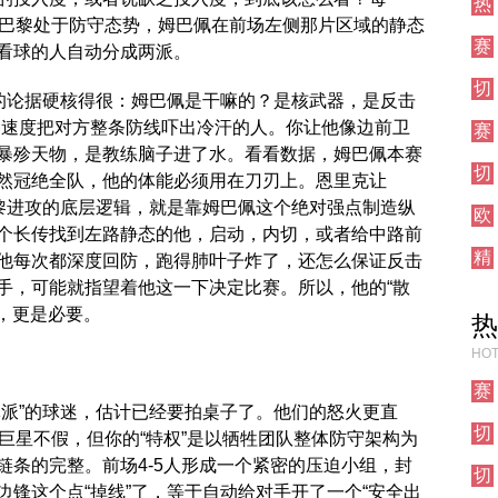
热
集
，只要巴黎处于防守态势，姆巴佩在前场左侧那片区域的静态
刺
锦
赛
对
看球的人自动分成两派。
事
阵
切
前
们的论据硬核得很：姆巴佩是干嘛的？是核武器，是反击
尔
瞻
0米的速度把对方整条防线吓出冷汗的人。你让他像边前卫
赛
西
事
暴殄天物，是教练脑子进了水。看看数据，姆巴佩本赛
对
切
前
阵
然冠绝全队，他的体能必须用在刀刃上。恩里克让
尔
瞻
巴黎进攻的底层逻辑，就是靠姆巴佩这个绝对强点制造纵
欧
西
个长传找到左路静态的他，启动，内切，或者给中路前
联
焦
精
直
他每次都深度回防，跑得肺叶子炸了，还怎么保证反击
点
彩
播
战
手，可能就指望着他这一下决定比赛。所以，他的“散
集
权，更是必要。
热
锦
HOT
赛
体派”的球迷，估计已经要拍桌子了。他们的怒火更直
事
切
前
巨星不假，但你的“特权”是以牺牲团队整体防守架构为
尔
瞻
链条的完整。前场4-5人形成一个紧密的压迫小组，封
切
西
锋这个点“掉线”了，等于自动给对手开了一个“安全出
尔