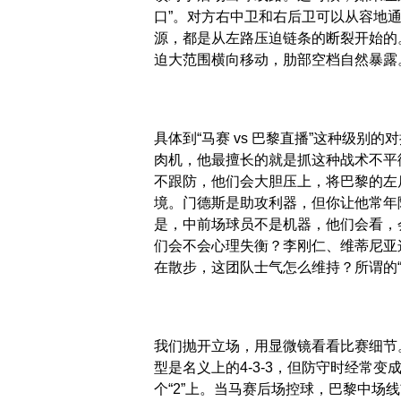
口”。对方右中卫和右后卫可以从容地
源，都是从左路压迫链条的断裂开始的
迫大范围横向移动，肋部空档自然暴露
具体到“马赛 vs 巴黎直播”这种级
肉机，他最擅长的就是抓这种战术不平
不跟防，他们会大胆压上，将巴黎的左
境。门德斯是助攻利器，但你让他常年
是，中前场球员不是机器，他们会看，
们会不会心理失衡？李刚仁、维蒂尼亚
在散步，这团队士气怎么维持？所谓的
我们抛开立场，用显微镜看看比赛细节
型是名义上的4-3-3，但防守时经常变
个“2”上。当马赛后场控球，巴黎中场