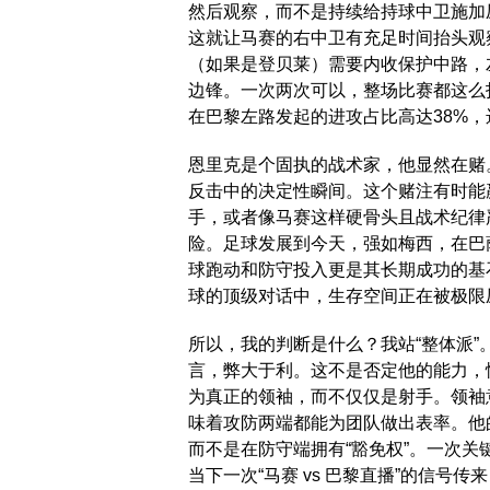
然后观察，而不是持续给持球中卫施加
这就让马赛的右中卫有充足时间抬头观
（如果是登贝莱）需要内收保护中路，
边锋。一次两次可以，整场比赛都这么
在巴黎左路发起的进攻占比高达38%
恩里克是个固执的战术家，他显然在赌
反击中的决定性瞬间。这个赌注有时能
手，或者像马赛这样硬骨头且战术纪律
险。足球发展到今天，强如梅西，在巴
球跑动和防守投入更是其长期成功的基
球的顶级对话中，生存空间正在被极限
所以，我的判断是什么？我站“整体派”
言，弊大于利。这不是否定他的能力，
为真正的领袖，而不仅仅是射手。领袖
味着攻防两端都能为团队做出表率。他
而不是在防守端拥有“豁免权”。一次
当下一次“马赛 vs 巴黎直播”的信号