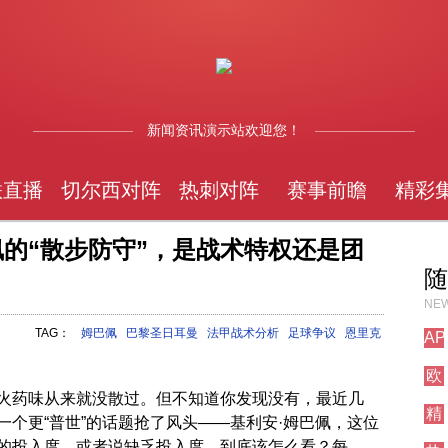
新闻资讯演示站欢迎您！
联直播
切尔西对阵
热刺对阵
赛事前瞻
精彩
巴佩的“散步防守”，是战术特权还是团
随
NEW
TAG：
姆巴佩
巴黎圣日耳曼
法甲战术分析
足球争议
恩里克
AP
测
欧
试
冠
栏
火药味从来就没散过。但不知道你发现没有，最近几
精
直
目
个更“普世”的话题抢了风头——基利安·姆巴佩，这位
彩
播
的投入度，或者说缺乏投入度，到底该怎么看？每