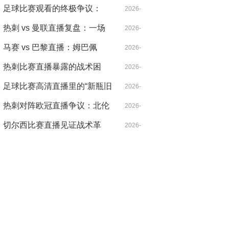
北伦敦的雨夜，心跳比雨点更
足球比赛观看的终极争议：
04-21
2026-
急
VAR，是守护公正还是扼杀激
热刺 vs 曼联直播复盘：一场
04-14
2026-
情？
被VAR切割的战术博弈，麦迪
马赛 vs 巴黎直播：姆巴佩
04-18
2026-
逊导演逆转
的“散步”是战术毒药还是天才
热刺比赛直播暴露的战术困
04-14
2026-
特权？
局：控球率七成却输得没脾气
足球比赛高清直播里的“新瓶旧
04-21
2026-
酒”：当哈兰德遇见希勒，暴力
热刺对阵欧冠直播争议：北伦
04-14
2026-
美学的数字革命
敦德比之外的欧战暗战
切尔西比赛直播见证战术革
04-30
2026-
命：从铁血防守到控球狂潮的
04-20
二十年