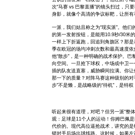
次“马赛 vs 巴黎直播”的镜头扫过
身影，就像个高清的争议标靶，让所有
一派，我们姑且称之为“现实派”。他
的第一发射按钮，是能用10.9秒/3
一样上下折返跑，回追到角旗区？那是
季在欧冠的场均冲刺次数和最高速度依
他“散步”，是一种明确的战术保护。
向空间。一旦抢下球权，中场或中卫一
插的队友送直塞，威胁瞬间拉满。你让
那一下的质量？对阵马赛这种级别的对
步”不是懒，是战略级的“待机”，是特
听起来很有道理，对吧？但另一派“整
观：足球是11个人的运动！你姆巴佩是
代价的。现代高位逼抢战术，讲究的是
锁对手后场出球线路。这时候，如果左边