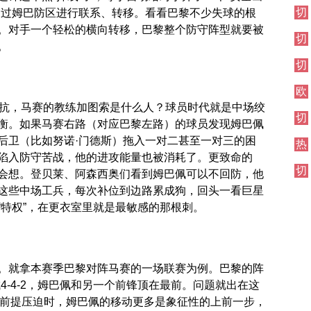
伦
切
通过姆巴防区进行联系、转移。看看巴黎不少失球的根
西
敦
尔
焦
德
。对手一个轻松的横向转移，巴黎整个防守阵型就要被
切
西
点
比
。
尔
其
战
切
西
他
尔
伦
对
欧
西
敦
阵
冠
伦
别的对抗，马赛的教练加图索是什么人？球员时代就是中场绞
德
切
直
敦
比
衡。如果马赛右路（对应巴黎左路）的球员发现姆巴佩
尔
播
德
后卫（比如努诺·门德斯）拖入一对二甚至一对三的困
热
西
比
陷入防守苦战，他的进攻能量也被消耗了。更致命的
刺
焦
切
对
点
会想。登贝莱、阿森西奥们看到姆巴佩可以不回防，他
尔
阵
战
这些中场工兵，每次补位到边路累成狗，回头一看巨星
西
“特权”，在更衣室里就是最敏感的那根刺。
其
他
对
阵
。就拿本赛季巴黎对阵马赛的一场联赛为例。巴黎的阵
成4-4-2，姆巴佩和另一个前锋顶在最前。问题就出在这
线前提压迫时，姆巴佩的移动更多是象征性的上前一步，