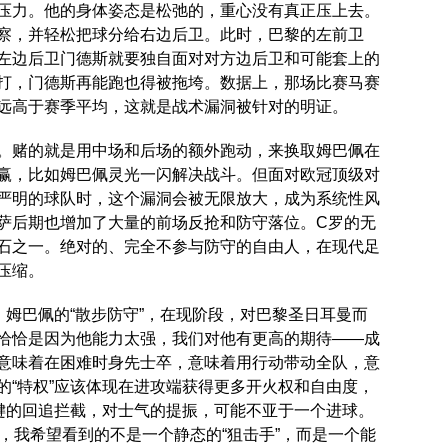
压力。他的身体姿态是松弛的，重心没有真正压上去。
察，并轻松把球分给右边后卫。此时，巴黎的左前卫
左边后卫门德斯就要独自面对对方边后卫和可能套上的
打，门德斯再能跑也得被拖垮。数据上，那场比赛马赛
，远高于赛季平均，这就是战术漏洞被针对的明证。
。赌的就是用中场和后场的额外跑动，来换取姆巴佩在
赢，比如姆巴佩灵光一闪解决战斗。但面对欧冠顶级对
严明的球队时，这个漏洞会被无限放大，成为系统性风
萨后期也增加了大量的前场反抢和防守落位。C罗的无
石之一。绝对的、完全不参与防守的自由人，在现代足
压缩。
。姆巴佩的“散步防守”，在现阶段，对巴黎圣日耳曼而
恰恰是因为他能力太强，我们对他有更高的期待——成
意味着在困难时身先士卒，意味着用行动带动全队，意
的“特权”应该体现在进攻端获得更多开火权和自由度，
关键的回追拦截，对士气的提振，可能不亚于一个进球。
传来，我希望看到的不是一个静态的“狙击手”，而是一个能