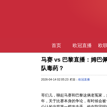
首页
欧冠直播
欧
马赛 vs 巴黎直播：姆
队毒药？
2026-04-14 02:05:23
栏目：
欧冠直播
哥们儿，聊起马赛和巴黎这俩老冤家，
年，关于比赛本身的争论，有时候会被一
公认的当世第一档攻击手，他在防守端