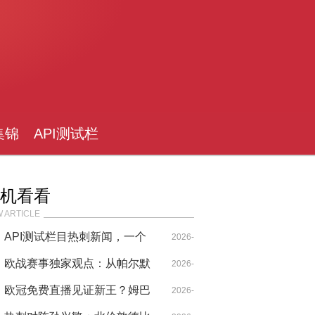
集锦
API测试栏
目
机看看
 ARTICLE
API测试栏目热刺新闻，一个
I
2026-
切尔西球迷的欧战深夜独白
欧战赛事独家观点：从帕尔默
05-02
2026-
到孙兴慜，切尔西与热刺的战
欧冠免费直播见证新王？姆巴
04-29
2026-