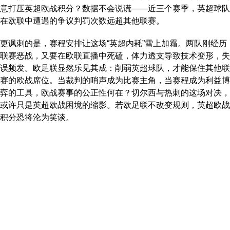
意打压英超欧战积分？数据不会说谎——近三个赛季，英超球队
在欧联中遭遇的争议判罚次数远超其他联赛。
更讽刺的是，赛程安排让这场“英超内耗”雪上加霜。两队刚经历
联赛恶战，又要在欧联直播中死磕，体力透支导致技术变形，失
误频发。欧足联显然乐见其成：削弱英超球队，才能保住其他联
赛的欧战席位。当裁判的哨声成为比赛主角，当赛程成为利益博
弈的工具，欧战赛事的公正性何在？切尔西与热刺的这场对决，
或许只是英超欧战困境的缩影。若欧足联不改变规则，英超欧战
积分恐将沦为笑谈。