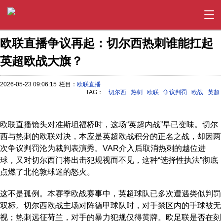
欧联直播争议再起：切尔西热刺谁能扛起
英超欧战大旗？
2026-05-23 09:06:15
栏目：
欧联直播
TAG：
切尔西
热刺
欧联
争议判罚
欧战
英超
欧联直播镜头对准斯坦福桥时，这场“英超内战”早已变味。切尔
西与热刺的欧联对决，本应是英超欧战积分的正名之战，却因两
次争议判罚沦为裁判表演秀。VAR介入后取消热刺的越位进
球，又对切尔西门将出击犯规视而不见，这种“选择性执法”彻底
点燃了北伦敦球迷的怒火。
这不是孤例。本赛季欧战赛事中，英超球队已多次遭遇类似判罚
双标。切尔西欧战主场对阵德甲球队时，对手禁区内的手球被无
视；热刺远征荷兰，对手的暴力犯规仅得黄牌。欧足联是否在刻