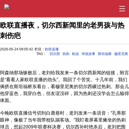
欧联直播夜，切尔西新闻里的老男孩与热
刺伤疤
2026-05-24 09:05:42
栏目：
欧联直播
TAG：
切尔西
热刺
欧战
球迷故事
斯坦福桥
穆里尼奥
阿森纳那场惨败后，老刘给我发来一条切尔西新闻的链接，附言
是“看看人家欧联直播的劲头”。我回了个苦笑。十几年前，我们
俩挤在斯坦福桥东看台，看穆里尼奥的切尔西碾过热刺。那会儿
他穿蓝色，我穿白色，但友谊没碎，因为热刺还没学会怎么输得
体面。
今晚欧联直播信号切到白鹿巷时，老刘发来一条语音：“孔蒂那
眼神，像极了当年我带校队踢客场。”我盯着屏幕里瘫坐的热刺
球员，想起2009年联赛杯决赛，切尔西补时绝杀后，老刘把围