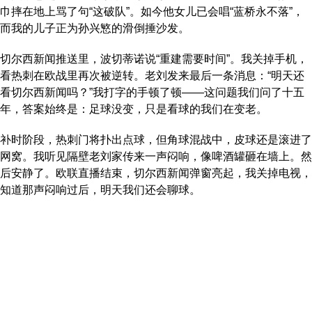
巾摔在地上骂了句“这破队”。如今他女儿已会唱“蓝桥永不落”，
而我的儿子正为孙兴慜的滑倒捶沙发。
切尔西新闻推送里，波切蒂诺说“重建需要时间”。我关掉手机，
看热刺在欧战里再次被逆转。老刘发来最后一条消息：“明天还
看切尔西新闻吗？”我打字的手顿了顿——这问题我们问了十五
年，答案始终是：足球没变，只是看球的我们在变老。
补时阶段，热刺门将扑出点球，但角球混战中，皮球还是滚进了
网窝。我听见隔壁老刘家传来一声闷响，像啤酒罐砸在墙上。然
后安静了。欧联直播结束，切尔西新闻弹窗亮起，我关掉电视，
知道那声闷响过后，明天我们还会聊球。