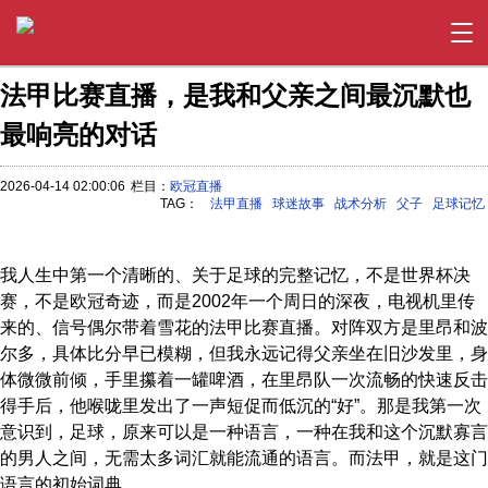
法甲比赛直播，是我和父亲之间最沉默也
最响亮的对话
2026-04-14 02:00:06
栏目：
欧冠直播
TAG：
法甲直播
球迷故事
战术分析
父子
足球记忆
我人生中第一个清晰的、关于足球的完整记忆，不是世界杯决
赛，不是欧冠奇迹，而是2002年一个周日的深夜，电视机里传
来的、信号偶尔带着雪花的法甲比赛直播。对阵双方是里昂和波
尔多，具体比分早已模糊，但我永远记得父亲坐在旧沙发里，身
体微微前倾，手里攥着一罐啤酒，在里昂队一次流畅的快速反击
得手后，他喉咙里发出了一声短促而低沉的“好”。那是我第一次
意识到，足球，原来可以是一种语言，一种在我和这个沉默寡言
的男人之间，无需太多词汇就能流通的语言。而法甲，就是这门
语言的初始词典。