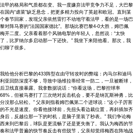
法甲的格局和气质都在变。我一度嫌弃法甲竞争力不足，大巴黎
在国内“虐菜”缺乏悬念，把更多精力投向了英超和欧冠。直到某
个春节回家，发现父亲依然雷打不动地守着法甲，看的是一场巴
黎对阵马赛的“法国国家德比”。那场比赛巴黎4-0大胜，姆巴佩
梅开二度。父亲看着那个风驰电掣的年轻人，忽然说：“太快
了，比罗纳尔多启动那一下还快。” 我坐下来陪他看。那次，我
们聊了很多。
我给他分析巴黎的433阵型在由守转攻时的弊端：内马尔和迪玛
利亚回防深度不够，导致中场维拉蒂经常一防二，一旦被断球，
后卫线直接暴露。我拿数据说话：“你看这场，巴黎控球率
68%，但被马赛打了三次绝对反击机会，要不是纳瓦斯神勇，比
分没那么轻松。” 父亲则指着姆巴佩第二个进球说：“这小子厉害
的不光是速度。你看他接球前，先扭头看边裁位置，再斜插加齐
身后，反越位那一下的时机，是脑子里装了秒表。” 我们争论梅
西来到巴黎后，球队是更流畅了还是更失衡了。我认为梅西的节
奏和法甲普遍的快节奏反击有些脱节，父亲却觉得梅西在阵地战