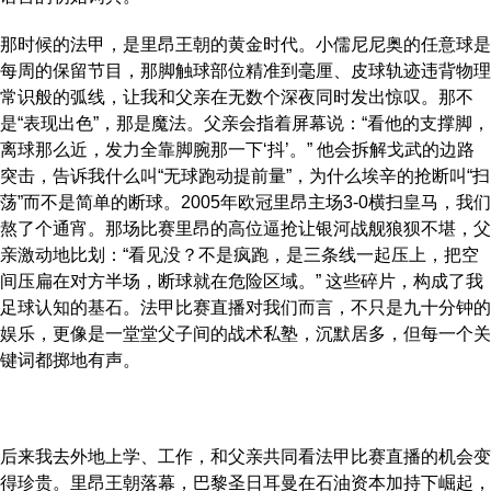
那时候的法甲，是里昂王朝的黄金时代。小儒尼尼奥的任意球是
每周的保留节目，那脚触球部位精准到毫厘、皮球轨迹违背物理
常识般的弧线，让我和父亲在无数个深夜同时发出惊叹。那不
是“表现出色”，那是魔法。父亲会指着屏幕说：“看他的支撑脚，
离球那么近，发力全靠脚腕那一下‘抖’。” 他会拆解戈武的边路
突击，告诉我什么叫“无球跑动提前量”，为什么埃辛的抢断叫“扫
荡”而不是简单的断球。2005年欧冠里昂主场3-0横扫皇马，我们
熬了个通宵。那场比赛里昂的高位逼抢让银河战舰狼狈不堪，父
亲激动地比划：“看见没？不是疯跑，是三条线一起压上，把空
间压扁在对方半场，断球就在危险区域。” 这些碎片，构成了我
足球认知的基石。法甲比赛直播对我们而言，不只是九十分钟的
娱乐，更像是一堂堂父子间的战术私塾，沉默居多，但每一个关
键词都掷地有声。
后来我去外地上学、工作，和父亲共同看法甲比赛直播的机会变
得珍贵。里昂王朝落幕，巴黎圣日耳曼在石油资本加持下崛起，