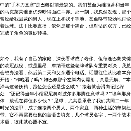
中的“手术刀直塞”是巴黎以前最缺的。我们甚至为维拉蒂和当年
的马克莱莱谁更优秀吵得面红耳赤。那一刻，我忽然发现，那个
曾经给我启蒙的男人，现在正和我平等地、甚至略带较劲地讨论
着足球。法甲比赛直播，依然是那个舞台，但对话的双方，已经
完成了角色的微妙转换。
如今，我有了自己的家庭，深夜看球成了奢侈。但每逢巴黎关键
的欧冠战役，或是里昂、摩纳哥这些老牌球队有重要对决，我总
会想办法看，然后第二天和父亲通个电话。话题往往从比赛本身
开始：“昨晚看了吗？姆巴佩那个左脚内切爆射，真是无解。”“本
泽马这老妖精，跑位怎么还是这么贼？” 接着就会滑向记忆深
处：“还记得当年小儒尼尼奥对波尔多那脚任意球吗？”“埃辛那身
体，放现在得值多少钱？” 足球，尤其是承载了我们共同二十年
时光的法甲，成了连接两个男人、两个家庭、两种生活的坚韧纽
带。它不再需要密集的言语去填充，几个球员名字，一两个战术
术语，彼此就心照不宣。