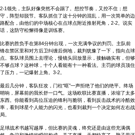
2-1领先，主队好像突然不会踢了。想控节奏，又控不住；想
守，阵型却脱节。客队抓住了这十分钟的混乱，用一次简单的边
路配合，由他们的中场核心在点球点附近推射死角，2-2。说实
话，这防守松懈得像是训练赛。
比赛的胜负手在第84分钟出现，一次充满争议的判罚。主队前
锋在禁区里和对方后卫纠缠后倒地，裁判犹豫了一下，指向点球
点。客队球员围上去理论，慢镜头回放显示，接触确实有，但够
不够点球？这种球，十个人看能有十一种看法。主罚的球员顶住
了压力，一记爆射上角。3-2。
最后几分钟，客队狂攻，门柱“哐”一声拒绝了他们的绝平。终场
哨响，屏幕前的我长舒一口气。这场欧联比赛直播，浓缩了太多
东西。你能看到高位压迫的锋利与脆弱，看到反击战术的冷酷效
率，看到球星个人能力的闪光，也看到裁判一个决定如何左右战
局。
足球战术书越写越厚，但比赛的灵魂，终究还是由这些充满偶