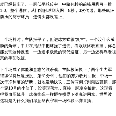
就已经超车了。一脚低平球传中，中路包抄的前锋用脚弓一推，
1-0。整个进攻，从门将触球到入网，8秒，3次传递。那些疯狂
前压的防守球员，连镜头都没追上。
上半场补时，主队扳平了，但进球方式很“复古”。一个没什么威
胁的角球，中卫在混战中把球撞了进去。看欧联比赛直播，你总
能发现这种反差：一边追求极致的现代速度，另一边还得靠老祖
宗的手艺吃饭。
下半场成了体能和意志的绞杀战。主队教练换上了两个生力军，
继续保持压迫强度。第61分钟，他们的努力收到回报，中场一
次干净利落的铲断，就地发动快攻，三传两倒打到禁区弧顶，那
个穿10号的小伙子，没等球落地，直接一脚凌空抽射。这球看
得我血压飙升，球像炮弹一样砸在横梁下沿弹进网窝。世界波！
这就是为什么我们愿意熬夜守着一场欧联比赛直播。