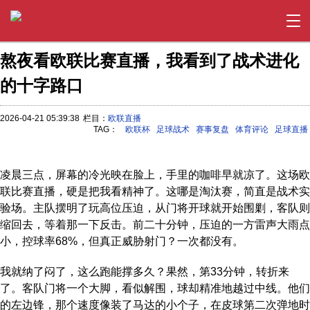
熬夜看欧联比赛直播，我看到了战术进化
的十字路口
2026-04-21 05:39:38
栏目：
欧联直播
TAG：
欧联杯
足球战术
赛事复盘
体育评论
足球直播
凌晨三点，屏幕的冷光映在脸上，手里的咖啡早就凉了。这场欧
联比赛直播，硬是把我看精神了。这哪是淘汰赛，简直是战术实
验场。主队摆明了玩高位压迫，从门将开球就开始围剿，客队则
缩回去，等着那一下反击。前二十分钟，压迫的一方雷声大雨点
小，控球率68%，但真正威胁射门？一次都没有。
我就纳了闷了，这么跑能撑多久？果然，第33分钟，转折来
了。客队门将一个大脚，看似解围，球却精准地越过中线。他们
的左边锋，那个速度像装了马达的小个子，在皮球第二次弹地时