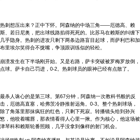
热刺想压出来？正中下怀。阿森纳的中场三角——厄德高、赖
斯、若日尼奥，把出球线路掐得死死的。比苏马在赖斯的纠缠下
几乎隐身。热刺的进攻只剩下两条边路盲目起球，而萨利巴和加
布里埃尔笑得合不拢嘴，争顶跟训练似的轻松。
崩溃发生在下半场刚开始。又是右路，萨卡突破被罗梅罗放倒，
点球。萨卡自己罚进，0-2。热刺球员的眼神已经有点散了。
最杀人诛心的是第三球。第67分钟，阿森纳一次教科书般的反
击，厄德高直塞，哈弗茨冷静推射远角。0-3。整个热刺球场，
除了角落里那抹疯狂的红色，只剩下死寂。转播镜头给到孙兴
慜，他咬着嘴唇，那表情看得人心里一揪。作为核心，他这场被
津琴科和赖斯轮番照顾，几乎没拿到像样的射门机会。