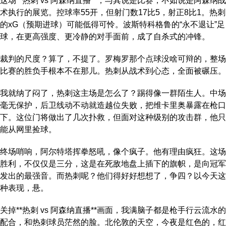
这场**热刺 vs 阿森纳直播**，与其说是比赛，不如说是阿森纳战
术执行的展览。控球率55开，但射门数17比5，射正8比1。热刺
的xG（预期进球）可能低得可怜。波斯特科格鲁的“永不退让”足
球，在更高强度、更冷静的对手面前，成了自杀式的冲锋。
裁判的尺度？算了，不提了。罗梅罗那个点球没啥可辩的，整场
比赛的胜负手根本不在那儿。热刺从战术到心态，全面被碾压。
我就纳了闷了，热刺这主场是怎么了？踢得像一群陌生人。中场
毫无保护，后卫线动不动就造越位失败，把维卡里奥暴露在枪口
下。这位门将做出了几次扑救，但面对这种级别的攻击群，他只
能从网里捡球。
终场哨响，阿尔特塔挥拳怒吼，像个疯子。他有理由疯狂。这场
胜利，不仅仅是三分，这是在死敌地盘上插下的旗帜，是向冠军
发出的最强音。而热刺呢？他们得好好想想了，争四？以今天这
种表现，悬。
关掉**热刺 vs 阿森纳直播**画面，我满脑子都是枪手行云流水的
配合，和热刺球员茫然的脸。北伦敦的天空，今夜是红色的，红