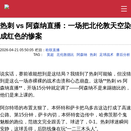
热刺 vs 阿森纳直播：一场把北伦敦天空染
成红色的惨案
2026-04-21 05:50:05
栏目：
欧联直播
TAG：
英超
北伦敦德比
阿森纳
热刺
足球战术
赛后分析
说实话，赛前谁能想到是这结局？我猜到了热刺可能输，但没猜
到是这么一场赤裸裸的战术击溃和心态崩盘。这场**热刺 vs 阿
森纳直播**，开场15分钟就定调了——阿森纳不是来踢德比的，
他们是来上课的。
阿尔特塔的布置太狠了。本怀特和萨卡把乌多吉这边打成了高速
公路。第15分钟，萨卡内切，本怀特套边传中，哈弗茨那个鬼
魅般的跑位，范德文完全跟丢了。球进了，0-1。热刺球迷瞬间
安静，这球丢得，后防线像在玩“一二三木头人”。