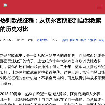
热刺欧战征程：从切尔西阴影到自我救赎
的历史对比
2026-05-21 20:52:31
栏目：
热刺对阵
TAG：
热刺
切尔西
欧战
北伦敦
英超
热刺的欧战史，是一部从配角到主角的进化史，而切尔西始终是
那面无法绕开的镜子。上世纪六十年代热刺首夺欧洲优胜者杯
时，切尔西还在国内联赛挣扎；但近二十年，蓝军两度捧起欧冠
奖杯，让热刺的欧战荣誉簿显得单薄。这种反差，恰恰勾勒出热
刺欧战征程的独特轨迹：不靠金元堆砌，而是以青训与战术革新
为基石。
2018-19赛季，热刺在欧冠一路淘汰曼城、阿贾克斯闯入决赛，
那一刻，北伦敦劲旅终于与切尔西站在了同一高度。虽然最终不