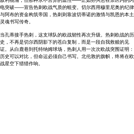
敌利物浦，但那种永不言弃的血性——正如孙兴慜在禁区内的闪
电突破——宣告热刺欧战气质的蜕变。切尔西用穆里尼奥的纪律
与阿布的资金构筑帝国，热刺则靠波切蒂诺的激情与凯恩的本土
灵魂书写传奇。
当孔蒂接手热刺，这支球队的欧战韧性再次升级。热刺欧战的历
史，不再是切尔西阴影下的苍白复制，而是一段自我救赎的见
证。从白鹿巷到托特纳姆球场，热刺人用一次次欧战突围证明：
历史可以对比，但命运必须自己书写。北伦敦的旗帜，终将在欧
战星空下猎猎作响。