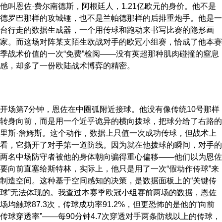
他叫恩佐·费尔南德斯，阿根廷人，1.21亿欧元的身价。他不是
德罗巴那样的攻城锤，也不是兰帕德那样的后排重炮手。他是一
台行走的数据生成器，一个用传球和跑动来书写比赛的隐形画
家。而这场对阵某支陌生欧战对手的欧冠小组赛，恰成了他本赛
季战术价值的一次“免费”检阅——没有英超那种肌肉碰撞的窒息
感，却多了一份欧陆战术博弈的精密。
开场第7分钟，恩佐在中圈弧附近接球。他没有像传统10号那样
转身向前，而是用一个近乎诡异的横向拨球，把球分给了右路的
里斯·詹姆斯。这个动作，数据上只值一次成功传球，但战术上
看，它撕开了对手第一道防线。因为就在他拨球的瞬间，对手的
两名中场防守者被他的身体朝向骗得重心偏移——他们以为恩佐
要向前直塞给斯特林，实际上，他只是用了一次“假动作传球”来
制造空间。这种基于空间感知的决策，是数据面板上的“关键传
球”无法体现的。我查过本赛季欧冠小组赛前两场的数据，恩佐
场均触球87.3次，传球成功率91.2%，但更恐怖的是他的“向前
传球穿透率”——每90分钟4.7次穿透对手两条防线以上的传球，