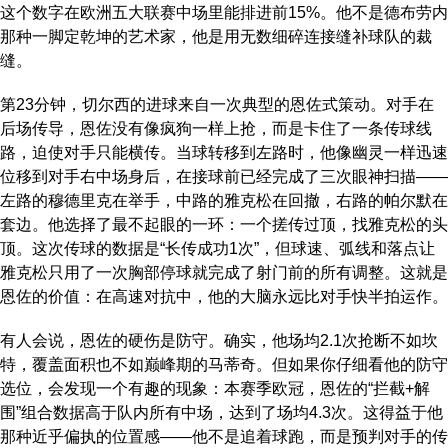
这个数字在欧洲五大联赛中场里能排进前15%。他不是德布劳内
那种一脚定乾坤的艺术家，他是用无数细碎连接缝补球队的裁
缝。
第23分钟，切尔西的进球来自一次典型的恩佐式策动。对手在
后场传导，恩佐没有像疯狗一样上抢，而是卡住了一条传球线
路，迫使对手只能横传。当球转移到左路时，他像幽灵一样迅速
位移到对手右中场身后，在接球前已经完成了三次眼神扫描——
左路的穆德里克在举手，中路的雅克松在回撤，右路的帕尔默在
套边。他选择了最不起眼的一环：一个搓传过顶，找雅克松的头
顶。这次传球的数据是“长传成功1次”，但球速、弧线和落点让
雅克松只用了一次胸部停球就完成了射门前的所有调整。这就是
恩佐的价值：在高速对抗中，他的大脑永远比对手快半拍运作。
有人会说，恩佐的硬伤是防守。确实，他场均2.1次抢断不如坎
特，覆盖面积也不如巅峰期的马蒂奇。但如果你仔细看他的防守
选位，会发现一个有趣的现象：本赛季欧冠，恩佐的“拦截+解
围”组合数据高于队内所有中场，达到了场均4.3次。这得益于他
那种近乎偏执的位置感——他不是追着球跑，而是预判对手的传