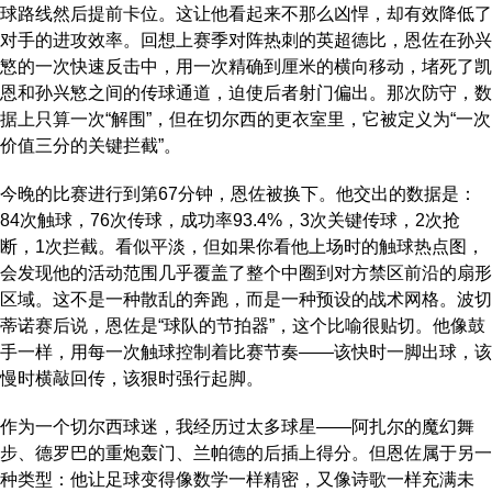
球路线然后提前卡位。这让他看起来不那么凶悍，却有效降低了
对手的进攻效率。回想上赛季对阵热刺的英超德比，恩佐在孙兴
慜的一次快速反击中，用一次精确到厘米的横向移动，堵死了凯
恩和孙兴慜之间的传球通道，迫使后者射门偏出。那次防守，数
据上只算一次“解围”，但在切尔西的更衣室里，它被定义为“一次
价值三分的关键拦截”。
今晚的比赛进行到第67分钟，恩佐被换下。他交出的数据是：
84次触球，76次传球，成功率93.4%，3次关键传球，2次抢
断，1次拦截。看似平淡，但如果你看他上场时的触球热点图，
会发现他的活动范围几乎覆盖了整个中圈到对方禁区前沿的扇形
区域。这不是一种散乱的奔跑，而是一种预设的战术网格。波切
蒂诺赛后说，恩佐是“球队的节拍器”，这个比喻很贴切。他像鼓
手一样，用每一次触球控制着比赛节奏——该快时一脚出球，该
慢时横敲回传，该狠时强行起脚。
作为一个切尔西球迷，我经历过太多球星——阿扎尔的魔幻舞
步、德罗巴的重炮轰门、兰帕德的后插上得分。但恩佐属于另一
种类型：他让足球变得像数学一样精密，又像诗歌一样充满未