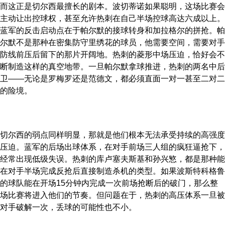
而这正是切尔西最擅长的剧本。波切蒂诺如果聪明，这场比赛会
主动让出控球权，甚至允许热刺在自己半场控球高达六成以上。
蓝军的反击启动点在于帕尔默的接球转身和加拉格尔的拼抢。帕
尔默不是那种在密集防守里绣花的球员，他需要空间，需要对手
防线前压后留下的那片开阔地。热刺的菱形中场压迫，恰好会不
断制造这样的真空地带。一旦帕尔默拿球推进，热刺的两名中后
卫——无论是罗梅罗还是范德文，都必须直面一对一甚至二对二
的险境。
切尔西的弱点同样明显，那就是他们根本无法承受持续的高强度
压迫。蓝军的后场出球体系，在对手前场三人组的疯狂逼抢下，
经常出现低级失误。热刺的库卢塞夫斯基和孙兴慜，都是那种能
在对手半场完成反抢后直接制造杀机的类型。如果波斯特科格鲁
的球队能在开场15分钟内完成一次前场抢断后的破门，那么整
场比赛将进入他们的节奏。但问题在于，热刺的高压体系一旦被
对手破解一次，丢球的可能性也不小。