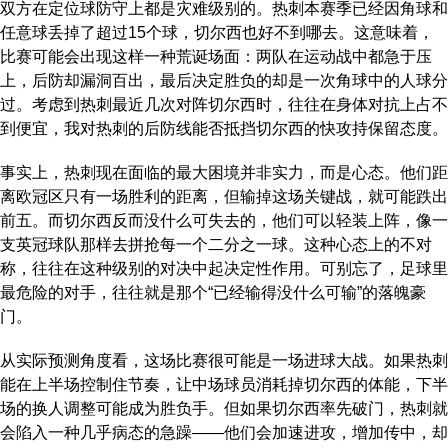
双方在定位球防守上都是灾难级别的。热刺本赛季已经因角球和
任意球丢掉了超过15个球，切尔西也好不到哪去。这意味着，
比赛可能会出现这样一种荒诞场面：两队在运动战中都急于压
上，后防却漏洞百出，最后决定胜负的却是一次角球中的人球分
过。考虑到热刺最近几次对阵切尔西时，往往在身体对抗上占不
到便宜，我对热刺的后防线能否抵挡切尔西的快攻持保留态度。
事实上，热刺现在面临的最大困境并非实力，而是心态。他们距
离欧冠区只有一场胜利的距离，但输掉这场关键战，就可能跌出
前五。而切尔西反而没什么可失去的，他们可以轻装上阵，像一
支英冠球队那样去拼抢每一个二分之一球。这种心态上的不对
称，往往在这种级别的对决中起决定性作用。可别忘了，足球里
最危险的对手，往往就是那个“已经输得没什么可输”的落魄豪
门。
从实际预测角度看，这场比赛很可能是一场进球大战。如果热刺
能在上半场控制住节奏，让中场球员消耗掉切尔西的体能，下半
场的换人调整可能成为胜负手。但如果切尔西率先破门，热刺就
会陷入一种几乎病态的急躁——他们会加速进攻，增加传中，却