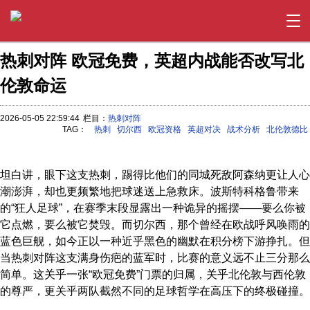
热刺对阵 欧冠免费，英超内战能否改写北
伦敦命运
2026-05-05 22:59:44
栏目：
热刺对阵
TAG：
热刺
切尔西
欧冠资格
英超对决
战术分析
北伦敦德比
坦白讲，眼下这支热刺，踢得比他们的同城死敌阿森纳更让人心
潮澎湃，却也更频繁地把球迷送上急救床。波斯特科格鲁带来
的“狂人足球”，在赛季末段显露出一种诡异的摇摆——要么你被
它点燃，要么被它焚毁。而切尔西，那个曾经在欧战呼风唤雨的
蓝色巨舰，如今正以一种近乎黑色的幽默在积分榜下游挣扎。但
当热刺对阵这支满身伤疤的蓝军时，比赛的意义远不止三分那么
简单。这关乎一张“欧冠免费”门票的归属，关乎北伦敦与西伦敦
的尊严，更关乎两队截然不同的足球哲学在高压下的终极碰撞。