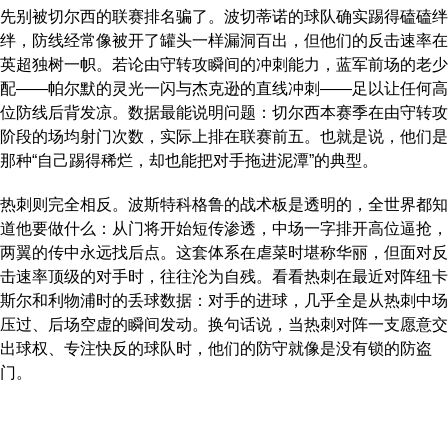
先别被切尔西的联赛排名骗了。波切蒂诺的球队确实踢得磕磕绊
绊，防线经常像被开了罐头一样漏洞百出，但他们的反击速率在
英超独树一帜。若论由守转攻瞬间的冲刺能力，蓝军前场的老少
配——帕尔默的灵光一闪与杰克逊的直线冲刺——足以让任何高
位防线后背发凉。数据最能说明问题：切尔西本赛季在由守转攻
阶段的场均射门次数，实际上排在联赛前五。也就是说，他们是
那种“自己踢得稀烂，却也能把对手拖进泥潭”的典型。
热刺则完全相反。波斯特科格鲁的战术板是透明的，全世界都知
道他要做什么：从门将开始短传渗透，中场一字排开高位逼抢，
两翼的传中永远找后点。这套体系在虐菜时堪称华丽，但面对反
击速率顶级的对手时，往往沦为自残。看看热刺在最近对阵纽卡
斯尔和利物浦时的丢球数据：对手的进球，几乎全是从热刺中场
压过、后场空虚的瞬间发动。换句话说，当热刺对阵一支愿意交
出球权、专注快反的球队时，他们的防守就像是没有锁的防盗
门。