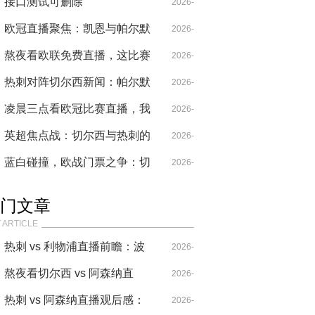
刺，裁判尺度决定伦敦德比走
接口测试可删除
05-22
2026-
向？
欧冠直播聚焦：凯恩与帕尔默
I
04-28
2026-
的战术博弈，切尔西热刺欧战
熬夜看欧联免费直播，这比赛
04-29
2026-
新篇
比欧冠还刺激
热刺对阵切尔西新闻：帕尔默
04-20
2026-
单挑热刺新核，北伦敦欧战格
凌晨三点看欧冠比赛直播，我
05-21
2026-
局生变
见证了足球史上最疯狂的三分
英超焦点战：切尔西与热刺的
04-14
2026-
钟
战术博弈与欧战格局
蓝白碰撞，欧战门票之争：切
04-29
2026-
尔西vs热刺比赛预测
05-24
门文章
 ARTICLE
热刺 vs 利物浦直播前瞻：波
2026-
叔的“七伤拳”，能破克洛普
熬夜看切尔西 vs 阿森纳直
04-14
2026-
的“重金属”吗？
播，这比赛要素也太多了！
热刺 vs 阿森纳直播观后感：
04-20
2026-