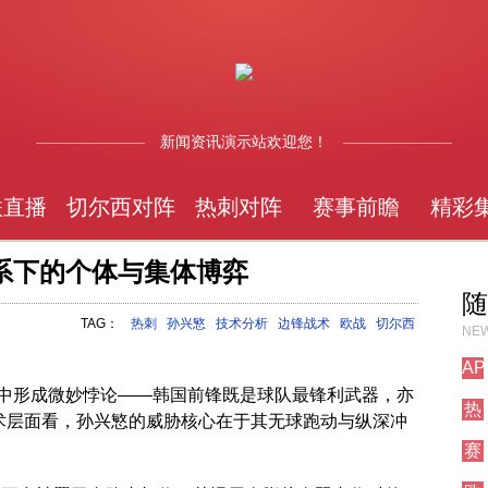
新闻资讯演示站欢迎您！
联直播
切尔西对阵
热刺对阵
赛事前瞻
精彩
系下的个体与集体博弈
随
TAG：
热刺
孙兴慜
技术分析
边锋战术
欧战
切尔西
NEW
AP
测
中形成微妙悖论——韩国前锋既是球队最锋利武器，亦
热
试
技术层面看，孙兴慜的威胁核心在于其无球跑动与纵深冲
刺
栏
赛
对
目
事
阵