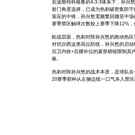
在波斯特科格鲁的4-3-3体系下，孙
射门角度选择，已成为热刺破密集防守
策应的中锋，孙兴慜需频繁回撤至中场
赛季禁区触球次数较上赛季下降12%
欧战层面，热刺对阵孙兴慜的跑动热区
对切尔西这类高位防线，孙兴慜的启动
后卫内收+后腰补位的菱形锁链限制其
板。
热刺对阵孙兴慜的战术本质，是球队在个
20赛季那种从左侧边线一口气杀入禁