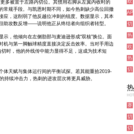
欧
前
兴慜更多被置于左路内切位。其惯用右脚从左翼内收时的
冠
瞻
的常规手段。与凯恩时期不同，如今热刺缺少高位回撤
AP
直
接应，这削弱了他反越位冲刺的锐度。数据显示，其本
测
播
，但助攻数反增——说明他正从终结者向组织者转型。
切
试
尔
栏
热
西
目
显示，他倾向在左侧肋部与麦迪逊形成“双核”换位。面
刺
焦
时机与第一脚触球精度直接决定反击效率。当对手用边
欧
对
点
内切时，他的外线传中能力显得不足，这成为技术短
联
阵
战
热
直
刺
播
切
对
体天赋与集体运行间的平衡试探。若其能重拾2019-
尔
阵
区的持续冲击力，热刺的进攻层次将更具威胁。
西
热
对
阵
HOT
赛
事
切
前
尔
瞻
切
西
尔