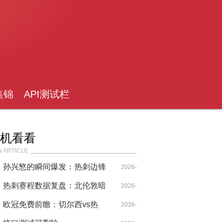
集锦
API测试栏
目
机看看
 ARTICLE
孙兴慜的瞬间爆发：热刺边锋
I
2026-
如何用逆向思维撕裂切尔西防
热刺赛程数据复盘：北伦敦暗
04-28
2026-
线
流与欧战生死局的战术推演
欧冠免费前瞻：切尔西vs热
04-29
2026-